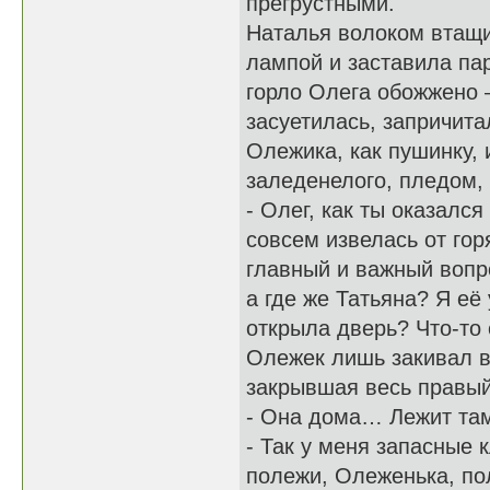
прегрустными.
Наталья волоком втащи
лампой и заставила пар
горло Олега обожжено –
засуетилась, запричита
Олежика, как пушинку, 
заледенелого, пледом,
- Олег, как ты оказалс
совсем извелась от гор
главный и важный вопр
а где же Татьяна? Я её
открыла дверь? Что-то
Олежек лишь закивал в 
закрывшая весь правый 
- Она дома… Лежит та
- Так у меня запасные 
полежи, Олеженька, пол