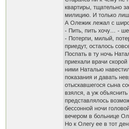
квартиры, тщательно за
милицию. И только лиш
А Олежик лежал с широ
- Пить, пить хочу… - ше
- Потерпи, милый, поте
приедут, осталось совс
Поспать в ту ночь Ната
приехали врачи скорой
ними Наталью навестил
показания и давать не
отыскавшегося сына сос
взялся, а уж объяснит
представлялось возмо
бессонной ночи головой
вечером в больнице Ол
Но к Олегу ее в тот ден