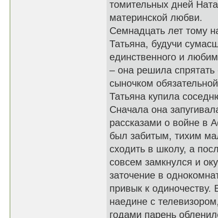
томительных дней Ната
материнской любви.
Семнадцать лет тому на
Татьяна, будучи сумас
единственного и любимо
– она решила спрятать 
сыночком обязательной
Татьяна купила соседн
Сначала она запугивал
рассказами о войне в А
был забитым, тихим ма
сходить в школу, а пос
совсем замкнулся и ок
заточение в однокомна
привык к одиночеству. 
наедине с телевизором
годами парень обленил