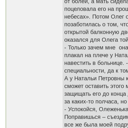
от болей, а мать сидел
поцеловала его на прощ
небесах». Потом Олег 
позаботилась о том, ч
открытой балконную дв
оказался для Олега то
- Только зачем мне она
плакал на плече у Нат
навестить в больнице. -
специальности, да к то
А у Натальи Петровны к
сможет оставить этого 
защищать его до конца
за каких-то полчаса, н
- Успокойся, Олеженька
Поправишься – съездим 
все же была моей подру