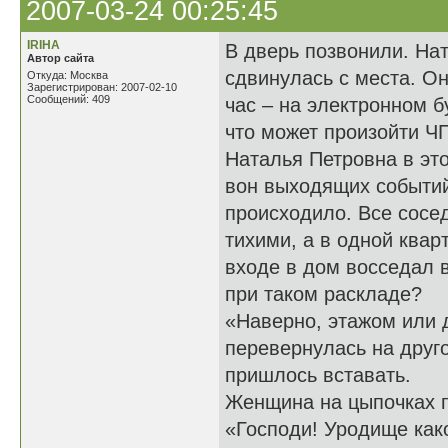
2007-03-24 00:25:45
IRIHA
В дверь позвонили. На
Автор сайта
сдвинулась с места. Он
Откуда: Москва
Зарегистрирован: 2007-02-10
Сообщений: 409
час – на электронном б
что может произойти ЧП
Наталья Петровна в это
вон выходящих событий
происходило. Все сосе
тихими, а в одной квар
входе в дом восседал 
при таком раскладе?
«Наверно, этажом или 
перевернулась на друго
пришлось вставать.
Женщина на цыпочках п
«Господи! Уродище како