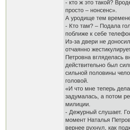
- кто ж это такой? Вр
просто – нонсенс».
А уродище тем времене
- Кто там? – Подала го
поближе к себе телефо
Из-за двери не доносил
отчаянно жестикулирует 
Петровна вгляделась вн
действительно был сил
сильной половины челов
головой.
«И что мне теперь дел
задумалась, а потом р
милиции.
- Дежурный слушает. Го
момент Наталья Петров
вернее рухнул, как по