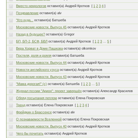
Вместо некрологов
оставил(а) Андрей Кротков
[
1
2
3
4
]
Поздравление
оставил(а) alv
"Кто куда...
оставил(а) Батшеба
Московские новости. Выпуск 45
оставил(а) Андрей Кротков
Назад в будущее?
оставил(а) Gregor
БП, БП-2, БСФ, БВЛ
оставил(а) Андрей Кротков
[
1
2
3
…
5
]
Вера Хорват в Доме Пашкова
оставил(а) olkomkov
Постеля, роля и рояля
оставил(а) Батшеба
Московские новости. Выпуск 44
оставил(а) Андрей Кротков
Новости английского узуса
оставил(а) Андрей Кротков
Московские новости. Выпуск 43
оставил(а) Андрей Кротков
"Мама дорогая!" (с)
оставил(а) Батшеба
[
1
2
3
…
5
]
Журнал поэзии "Арион": проект завершён
оставил(а) Александр Красилов
Обряд посыпания пеплом
оставил(а) Елена Покровская
Тренд
оставил(а) Елена Покровская
[
1
2
3
4
]
Фрейдкин о Брассенсе
оставил(а) alv
О познаваемости Вселенной
оставил(а) Елена Покровская
Московские новости. Выпуск 40
оставил(а) Андрей Кротков
Чего бы почитать
оставил(а) Андрей Кротков