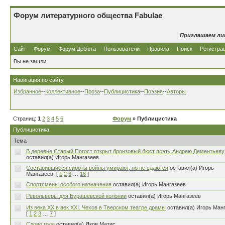
Форум литературного общества Fabulae
Приглашаем ли
Сайт
Форум
Форум Дебюта
Пользователи
Правила
Поиск
Регистра
Вы не зашли.
Навигация по сайту
Избранное
--
Коллективное
--
Проза
--
Публицистика
--
Поэзия
--
Авторы
Страниц:
1
2
3
4
5
6
Форум
» Публицистика
Публицистика
Тема
В деревне Старый Погост открыт бронзовый бюст поэту Андрею Дементьеву
оставил(а) Игорь Мангазеев
Состарившиеся сироты войны умирают, но не сдаются
оставил(а) Игорь
Мангазеев
[
1
2
3
…
16
]
Спортсмены особого назначения
оставил(а) Игорь Мангазеев
Револьверы для Бурашевской колонии
оставил(а) Игорь Мангазеев
Из века ХХ в век ХХI. Чехов в Тверском театре драмы
оставил(а) Игорь Ман
[
1
2
3
…
7
]
Слово года
оставил(а) Яков Матис