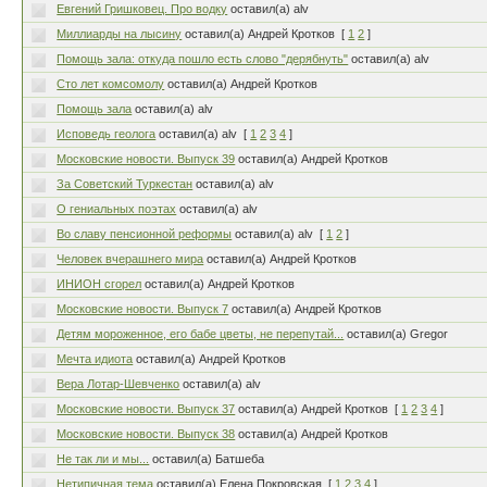
Евгений Гришковец. Про водку
оставил(а) alv
Миллиарды на лысину
оставил(а) Андрей Кротков
[
1
2
]
Помощь зала: откуда пошло есть слово "дерябнуть"
оставил(а) alv
Сто лет комсомолу
оставил(а) Андрей Кротков
Помощь зала
оставил(а) alv
Исповедь геолога
оставил(а) alv
[
1
2
3
4
]
Московские новости. Выпуск 39
оставил(а) Андрей Кротков
За Советский Туркестан
оставил(а) alv
О гениальных поэтах
оставил(а) alv
Во славу пенсионной реформы
оставил(а) alv
[
1
2
]
Человек вчерашнего мира
оставил(а) Андрей Кротков
ИНИОН сгорел
оставил(а) Андрей Кротков
Московские новости. Выпуск 7
оставил(а) Андрей Кротков
Детям мороженное, его бабе цветы, не перепутай...
оставил(а) Gregor
Мечта идиота
оставил(а) Андрей Кротков
Вера Лотар-Шевченко
оставил(а) alv
Московские новости. Выпуск 37
оставил(а) Андрей Кротков
[
1
2
3
4
]
Московские новости. Выпуск 38
оставил(а) Андрей Кротков
Не так ли и мы...
оставил(а) Батшеба
Нетипичная тема
оставил(а) Елена Покровская
[
1
2
3
4
]