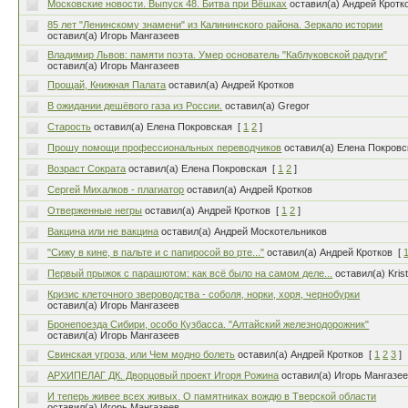
Московские новости. Выпуск 48. Битва при Вёшках
оставил(а) Андрей Кротк
85 лет "Ленинскому знамени" из Калининского района. Зеркало истории
оставил(а) Игорь Мангазеев
Владимир Львов: памяти поэта. Умер основатель "Каблуковской радуги"
оставил(а) Игорь Мангазеев
Прощай, Книжная Палата
оставил(а) Андрей Кротков
В ожидании дешёвого газа из России.
оставил(а) Gregor
Старость
оставил(а) Елена Покровская
[
1
2
]
Прошу помощи профессиональных переводчиков
оставил(а) Елена Покровс
Возраст Сократа
оставил(а) Елена Покровская
[
1
2
]
Сергей Михалков - плагиатор
оставил(а) Андрей Кротков
Отверженные негры
оставил(а) Андрей Кротков
[
1
2
]
Вакцина или не вакцина
оставил(а) Андрей Москотельников
"Сижу в кине, в пальте и с папиросой во рте..."
оставил(а) Андрей Кротков
[
Первый прыжок с парашютом: как всё было на самом деле...
оставил(а) Krist
Кризис клеточного звероводства - соболя, норки, хоря, чернобурки
оставил(а) Игорь Мангазеев
Бронепоезда Сибири, особо Кузбасса. "Алтайский железнодорожник"
оставил(а) Игорь Мангазеев
Свинская угроза, или Чем модно болеть
оставил(а) Андрей Кротков
[
1
2
3
]
АРХИПЕЛАГ ДК. Дворцовый проект Игоря Рожина
оставил(а) Игорь Мангазе
И теперь живее всех живых. О памятниках вождю в Тверской области
оставил(а) Игорь Мангазеев