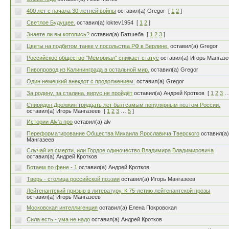
400 лет с началa 30-летней войны
оставил(а) Gregor
[
1
2
]
Светлое Будущее.
оставил(а) loktev1954
[
1
2
]
Знаете ли вы котопись?
оставил(а) Батшеба
[
1
2
3
]
Цветы на подбитом танке у посольства РФ в Берлине.
оставил(а) Gregor
Российское общество "Мемориал" снижает статус
оставил(а) Игорь Мангаз
Пивопровод из Калининграда в остальной мир.
оставил(а) Gregor
Один немецкий анекдот с продолжением.
оставил(а) Gregor
За родину, за сталина, вирус не пройдёт
оставил(а) Андрей Кротков
[
1
2
3
Спиридон Дрожжин тридцать лет был самым популярным поэтом России.
оставил(а) Игорь Мангазеев
[
1
2
3
…
5
]
Истории Alv'а про
оставил(а) alv
Переформатирование Общества Михаила Ярославича Тверского
оставил(а
Мангазеев
Случай из смерти, или Гордое одиночество Владимира Владимировича
оставил(а) Андрей Кротков
Ботаем по фене - 1
оставил(а) Андрей Кротков
Тверь - столица российской поэзии
оставил(а) Игорь Мангазеев
Лейтенантский призыв в литературу. К 75-летию лейтенантской прозы
оставил(а) Игорь Мангазеев
Московская интеллигенция
оставил(а) Елена Покровская
Сила есть - ума не надо
оставил(а) Андрей Кротков