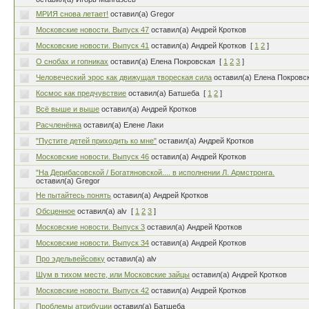
МРИЯ снова летает!
оставил(а) Gregor
Московские новости. Выпуск 47
оставил(а) Андрей Кротков
Московские новости. Выпуск 41
оставил(а) Андрей Кротков
[
1
2
]
О снобах и гопниках
оставил(а) Елена Покровская
[
1
2
3
]
Человеческий эрос как движущая твореская сила
оставил(а) Елена Покровс
Космос как предчувствие
оставил(а) Батшеба
[
1
2
]
Всё выше и выше
оставил(а) Андрей Кротков
Расчленёнка
оставил(а) Елене Лаки
"Пустите детей приходить ко мне"
оставил(а) Андрей Кротков
Московские новости. Выпуск 46
оставил(а) Андрей Кротков
"На Дерибасовской / Богатяновской.... в исполнении Л. Армстронга.
оставил(а) Gregor
Не пытайтесь понять
оставил(а) Андрей Кротков
Обсценное
оставил(а) alv
[
1
2
3
]
Московские новости. Выпуск 3
оставил(а) Андрей Кротков
Московские новости. Выпуск 34
оставил(а) Андрей Кротков
Про эдельвейсовку
оставил(а) alv
Шум в тихом месте, или Московские зайцы
оставил(а) Андрей Кротков
Московские новости. Выпуск 42
оставил(а) Андрей Кротков
Проблемы атрибуции
оставил(а) Батшеба