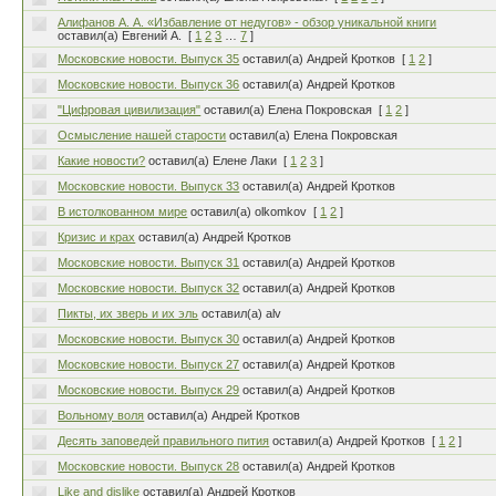
Алифанов А. А. «Избавление от недугов» - обзор уникальной книги
оставил(а) Евгений А.
[
1
2
3
…
7
]
Московские новости. Выпуск 35
оставил(а) Андрей Кротков
[
1
2
]
Московские новости. Выпуск 36
оставил(а) Андрей Кротков
"Цифровая цивилизация"
оставил(а) Елена Покровская
[
1
2
]
Осмысление нашей старости
оставил(а) Елена Покровская
Какие новости?
оставил(а) Елене Лаки
[
1
2
3
]
Московские новости. Выпуск 33
оставил(а) Андрей Кротков
В истолкованном мире
оставил(а) olkomkov
[
1
2
]
Кризис и крах
оставил(а) Андрей Кротков
Московские новости. Выпуск 31
оставил(а) Андрей Кротков
Московские новости. Выпуск 32
оставил(а) Андрей Кротков
Пикты, их зверь и их эль
оставил(а) alv
Московские новости. Выпуск 30
оставил(а) Андрей Кротков
Московские новости. Выпуск 27
оставил(а) Андрей Кротков
Московские новости. Выпуск 29
оставил(а) Андрей Кротков
Вольному воля
оставил(а) Андрей Кротков
Десять заповедей правильного пития
оставил(а) Андрей Кротков
[
1
2
]
Московские новости. Выпуск 28
оставил(а) Андрей Кротков
Like and dislike
оставил(а) Андрей Кротков