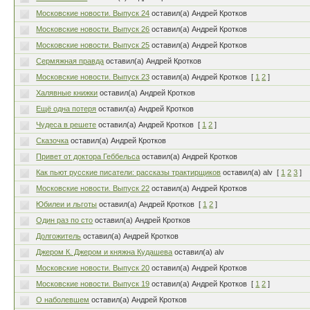
Московские новости. Выпуск 24
оставил(а) Андрей Кротков
Московские новости. Выпуск 26
оставил(а) Андрей Кротков
Московские новости. Выпуск 25
оставил(а) Андрей Кротков
Сермяжная правда
оставил(а) Андрей Кротков
Московские новости. Выпуск 23
оставил(а) Андрей Кротков
[
1
2
]
Халявные книжки
оставил(а) Андрей Кротков
Ещё одна потеря
оставил(а) Андрей Кротков
Чудеса в решете
оставил(а) Андрей Кротков
[
1
2
]
Сказочка
оставил(а) Андрей Кротков
Привет от доктора Геббельса
оставил(а) Андрей Кротков
Как пьют русские писатели: рассказы трактирщиков
оставил(а) alv
[
1
2
3
]
Московские новости. Выпуск 22
оставил(а) Андрей Кротков
Юбилеи и льготы
оставил(а) Андрей Кротков
[
1
2
]
Один раз по сто
оставил(а) Андрей Кротков
Долгожитель
оставил(а) Андрей Кротков
Джером К. Джером и княжна Кудашева
оставил(а) alv
Московские новости. Выпуск 20
оставил(а) Андрей Кротков
Московские новости. Выпуск 19
оставил(а) Андрей Кротков
[
1
2
]
О наболевшем
оставил(а) Андрей Кротков