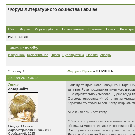
Форум литературного общества Fabulae
Сайт
Форум
Форум Дебюта
Пользователи
Правила
Поиск
Регистра
Вы не зашли.
Навигация по сайту
Избранное
--
Коллективное
--
Проза
--
Публицистика
--
Поэзия
--
Авторы
Страниц:
1
Форум
»
Проза
» БАБУШКА
2007-04-26 07:38:02
Элина
Почему-то приснилась бабушка. Старенький 
Автор сайта
детстве. Рука прохладная и немного шер
Она удивительно улыбалась. Даже когда пл
Однажды спросила. «Чтоб ты не испугалас
Короткий отчетливый сон. Когда открыла г
Мне было семь лет, когда…
Обычно с «продленки» я приходила в пять ч
обнимала меня возле двери, нравился её в
Откуда: Москва
Зарегистрирован: 2006-08-16
В тот день я звонила очень долго. Потом п
Сообщений: 1515
Дверь в её комнату была прямо напротив в