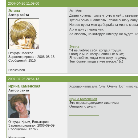
2007-04-26 11:09:00
Элина
Эх, Мик...
Автор сайта
Давно хотела... хоть что-то о ней... светлое.
Тут бы роман написать - такая была у бабу
Но все суета моя да борьба за жизнь мешаю
А я в долгу перед ней.
За любовь, на которую никогда не будет ни
Элина
"Я не люблю себя, когда я трушу,
Откуда: Москва
Обидно мне, когда невинных бьют,
Зарегистрирован: 2006-08-16
Я не люблю, когда мне лезут в душу,
Сообщений: 1515
Тем более, когда в нее плюют." (с)
Неактивен
2007-04-26 20:54:13
Ирина Каменская
Хорошо написала, Эль. Очень. Вот и косну
Автор сайта
Ирина Каменская
Это строки одеждами лишними
Опадают с души
________________
Откуда: Крым, Евпатория
Зарегистрирован: 2006-09-09
Сообщений: 12766
Неактивен