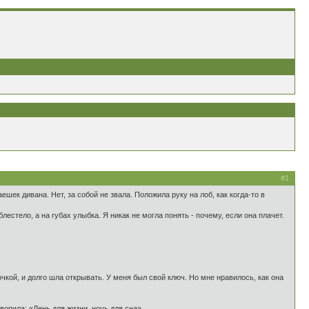
#1
шек дивана. Нет, за собой не звала. Положила руку на лоб, как когда-то в
стело, а на губах улыбка. Я никак не могла понять - почему, если она плачет.
очкой, и долго шла открывать. У меня был свой ключ. Но мне нравилось, как она
оворила: «День для жизни, ночь для сна»…