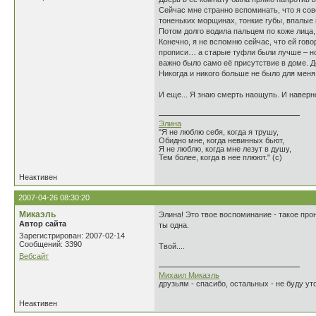
Сейчас мне странно вспоминать, что я сов
тоненьких морщинах, тонкие губы, впалые
Потом долго водила пальцем по коже лица,
Конечно, я не вспомню сейчас, что ей гов
прописи… а старые туфли были лучше – нов
важно было само её присутствие в доме. Де
Никогда и никого больше не было для меня 
И еще... Я знаю смерть наощупь. И наверн
Элина
"Я не люблю себя, когда я трушу,
Обидно мне, когда невинных бьют,
Я не люблю, когда мне лезут в душу,
Тем более, когда в нее плюют." (с)
Неактивен
2007-04-26 08:30:20
Микаэль
Элина! Это твое воспоминание - такое про
Автор сайта
ты одна.
Зарегистрирован: 2007-02-14
Сообщений: 3390
Твой....
Вебсайт
Михаил Микаэль
друзьям - спасибо, остальных - не буду уто
Неактивен