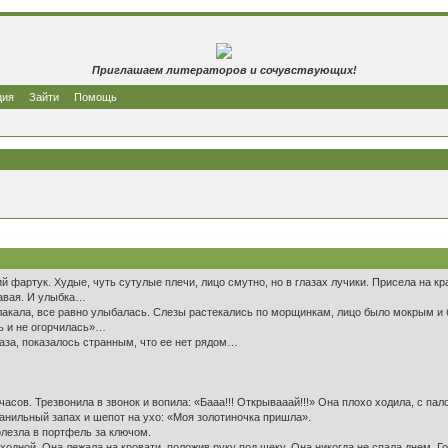
Приглашаем литераторов и сочувствующих!
ция
Зайти
Помощь
фартук. Худые, чуть сутулые плечи, лицо смутно, но в глазах лучики. Присела на крае
шавая. И улыбка…
акала, все равно улыбалась. Слезы растекались по морщинкам, лицо было мокрым и бле
ь и не огорчилась»…
лаза, показалось странным, что ее нет рядом…
асов. Трезвонила в звонок и вопила: «Бааа!!! Открывааай!!!» Она плохо ходила, с пал
анильный запах и шепот на ухо: «Моя золотиночка пришла».
олезла в портфель за ключом.
ходной. Она лежала на кровати, положив руку под щеку. Она никогда не спала днем. Г