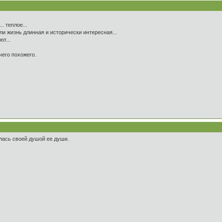
.. теплое...
ли жизнь длинная и исторически интересная...
т...
чего похожего.
лась своей душой ее души.