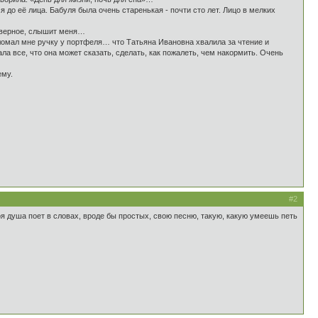
 до её лица. Бабуля была очень старенькая - почти сто лет. Лицо в мелких
наверное, слышит меня…
сломал мне ручку у портфеля… что Татьяна Ивановна хвалила за чтение и
 все, что она может сказать, сделать, как пожалеть, чем накормить. Очень
ему.
#2
оя душа поет в словах, вроде бы простых, свою песню, такую, какую умеешь петь