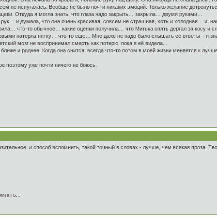
сем не испугалась. Вообще не было почти никаких эмоций. Только желание дотронуться
 щеки. Откуда я могла знать, что глаза надо закрыть… закрыла… двумя руками…
 рук… и думала, что она очень красивая, совсем не страшная, хоть и холодная… и, 
орила… что-то обычное… какие оценки получила… что Митька опять дергал за косу и 
ыми натерла пятку… что-то еще… Мне даже не надо было слышать её ответы – я знала
тский мозг не воспринимал смерть как потерю, пока я её видела...
ближе и роднее. Когда она снится, всегда что-то потом в моей жизни меняется к лучш
ое поэтому уже почти ничего не боюсь.
нзительное, и способ вспомнить, такой точный в словах - лучше, чем всякая проза. Тв
млять...