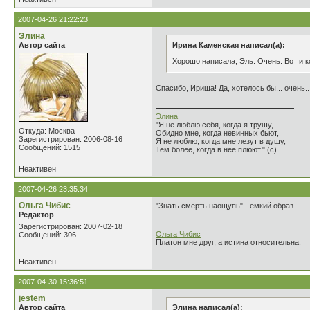
2007-04-26 21:22:23
Элина
Автор сайта
Ирина Каменская написал(а):
Хорошо написала, Эль. Очень. Вот и 
Спасибо, Ириша! Да, хотелось бы... очень..
Элина
"Я не люблю себя, когда я трушу,
Откуда: Москва
Обидно мне, когда невинных бьют,
Зарегистрирован: 2006-08-16
Я не люблю, когда мне лезут в душу,
Сообщений: 1515
Тем более, когда в нее плюют." (с)
Неактивен
2007-04-26 23:35:34
Ольга Чибис
"Знать смерть наощупь" - емкий образ.
Редактор
Зарегистрирован: 2007-02-18
Ольга Чибис
Сообщений: 306
Платон мне друг, а истина относительна.
Неактивен
2007-04-30 15:36:51
jestem
Автор сайта
Элина написал(а):