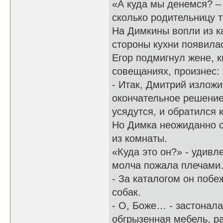
«А куда мы денемся? – 
сколько родительницу
На Димкины вопли из к
стороны кухни появила
Егор подмигнул жене, к
совещаниях, произнес:
- Итак, Дмитрий излож
окончательное решение
усядутся, и обратился к
Но Димка неожиданно с
из комнаты.
«Куда это он?» - удивл
молча пожала плечами
- За каталогом он побе
собак.
- О, Боже… - застонала
обгрызенная мебель, р