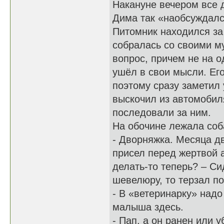
Накануне вечером все 
Дима так «наобсуждался
Питомник находился за
собралась со своими м
вопрос, причем не на о
ушёл в свои мысли. Его
поэтому сразу заметил
выскочил из автомобил
последовали за ним.
На обочине лежала соб
- Дворняжка. Месяца дв
присел перед жертвой а
делать-то теперь? – Си
шевелюру, то терзал п
- В «ветеринарку» надо
малыша здесь.
- Пап, а он ранен или 