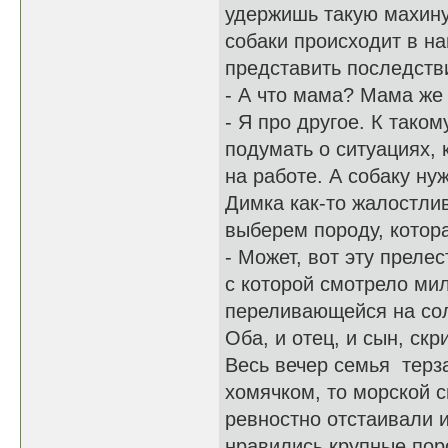
удержишь такую махину,
собаки происходит в на
представить последст
- А что мама? Мама же 
- Я про другое. К тако
подумать о ситуациях, 
на работе. А собаку ну
Димка как-то жалостлив
выберем породу, котора
- Может, вот эту преле
с которой смотрело ми
переливающейся на со
Оба, и отец, и сын, ск
Весь вечер семья терза
хомячком, то морской 
ревностно отстаивали и
нравились крупные пор