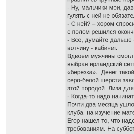
- Ну, мальчики мои, да
гулять с ней не обяза
- С ней? – хором спрос
с полом решился оконч
- Все, думайте дальше 
вотчину - кабинет.
Вдвоем мужчины смогли
выбран ирландский сет
«березка». Денег тако
серо-белой шерсти зав
этой породой. Лиза дл
- Когда-то надо начинат
Почти два месяца ушло
клуба, на изучение мат
Егор нашел то, что на
требованиям. На суббо