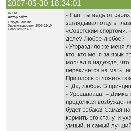
2007-05-30 18:34:01
IRIHA
- Пап, ты ведь от свои
Автор сайта
заглядывал отцу в глаз
Откуда: Москва
Зарегистрирован: 2007-02-10
Сообщений: 409
«Советским спортом». 
деле? Любое-любое?
«Угораздило же меня ля
кто, кто меня за язык-
молчал в надежде, что 
перекинется на мать, н
Пришлось отложить газе
- Да, любое. В принци
- Уррааааааа! – Димка 
продолжая возбужденно 
будет собака! Самая на
кормить его стану, и у
умный, и самый лучший