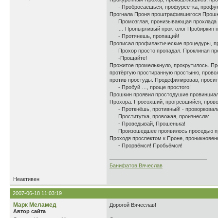
- Пробросаешься, профурсетка, профу
Прогнала Проня проштрафившегося Прошк
Промозглая, пронизывающая прохлада пр
… Пронырливый проктолог Пробиркин про
- Протянешь, пропащий!
Прописал профилактические процедуры, п
Прохор просто пропадал. Проклиная прокт
-Прощайте!
Прожитое промелькнуло, прокрутилось. Пр
протёртую простиранную простыню, провол
против простуды. Продефилировав, просит
- Пробуй …, проще простого!
Прошкин проявил простодушие провинциал
Прохора. Просохший, прогревшийся, пров
- Проткнёшь, противный! - проворковала 
Проститутка, провожая, произнесла:
- Проведывай, Прошенька!
Произошедшее проявилось проседью проб
Проходя проспектом к Проне, проникновен
- Прорвёмся! Пробьёмся!
Банифатов Вячеслав
Неактивен
2007-06-18 11:03:19
Марк Меламед
Дорогой Вячеслав!
Автор сайта