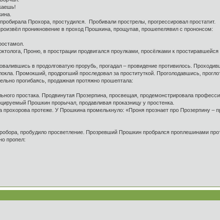
каешь!
ина.
обирала Прохора, простудился. Пробивали прострелы, прогрессировал простатит.
извёл проникновение в проход Прошкина, прощупав, прошепелявил с прононсом:
ростамол.
олога, Проню, в прострации продвигался проулками, просёлками к простиравшейся 
овалившись в продолговатую прорубь, прогадал – провидение противилось. Проходив
окла. Промокший, продрогший проследовал за проституткой. Проголодавшись, прогло
ельно прогибаясь, продажная протяжно прошептала:
ьного простака. Продвинутая Прозерпина, просвещая, продемонстрировала професси
оцируемый Прошкин прорычал, продавливая проказницу у простенка.
прохорова протеже. У Прошкина промелькнуло: «Проня прознает про Прозерпину – пр
ора, пробудило просветление. Прозревший Прошкин пробрался проплешинами прота
но пропел: