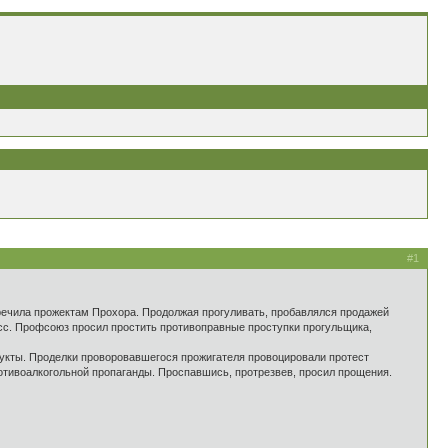
#1
чила прожектам Прохора. Продолжая прогуливать, пробавлялся продажей
цесс. Профсоюз просил простить противоправные проступки прогульщика,
кты. Проделки проворовавшегося прожигателя провоцировали протест
тивоалкогольной пропаганды. Проспавшись, протрезвев, просил прощения.