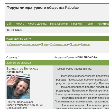
Форум литературного общества Fabulae
Сайт
Форум
Форум Дебюта
Пользователи
Правила
Поиск
Регистра
Вы не зашли.
Навигация по сайту
Избранное
--
Коллективное
--
Проза
--
Публицистика
--
Поэзия
--
Авторы
Страниц:
1
Форум
»
Проза
» ПРО ПРОХОРА
2007-06-05 08:55:22
Банифатов Вячеслав
(Прозаическое произведение)
Автор сайта
Простолюдин пролетарского происхожден
проводов. Прокололся, пронося проволоку 
прокурор проигнорировал просьбу. Просид
Прохора прописала простая продавщица п
продавщицы. Прозорливая Проня прочила п
Проня, проанализировав пролёты проходи
- Проклятый прохвост! Пролил прокисшую
Прослезившись, пронзительно прокричала:
Откуда: Новосибирск
Зарегистрирован: 2007-05-30
- Пропади пропадом! Проваливай прочь
Сообщений: 349
Прокуренный Прохор, прокашлявшись, про