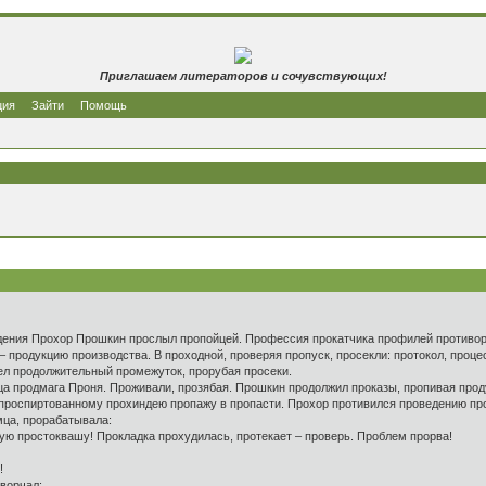
Приглашаем литераторов и сочувствующих!
ция
Зайти
Помощь
ия Прохор Прошкин прослыл пропойцей. Профессия прокатчика профилей противоре
– продукцию производства. В проходной, проверяя пропуск, просекли: протокол, про
ел продолжительный промежуток, прорубая просеки.
родмага Проня. Проживали, прозябая. Прошкин продолжил проказы, пропивая проду
роспиртованному прохиндею пропажу в пропасти. Прохор противился проведению про
мца, прорабатывала:
 простоквашу! Прокладка прохудилась, протекает – проверь. Проблем прорва!
!
ворчал: