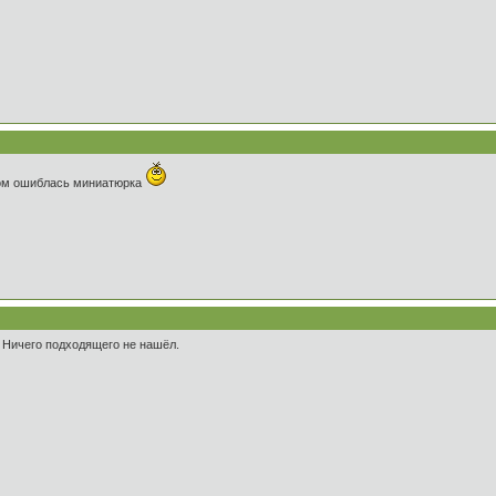
лом ошиблась миниатюрка
? Ничего подходящего не нашёл.