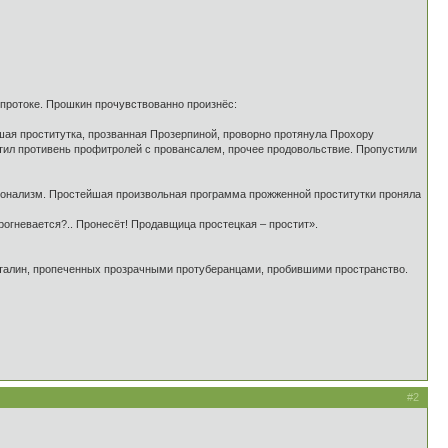
протоке. Прошкин прочувствованно произнёс:
шая проститутка, прозванная Прозерпиной, проворно протянула Прохору
тил противень профитролей с провансалем, прочее продовольствие. Пропустили
онализм. Простейшая произвольная программа прожженной проститутки проняла
огневается?.. Пронесёт! Продавщица простецкая – простит».
лин, пропеченных прозрачными протуберанцами, пробившими пространство.
#2