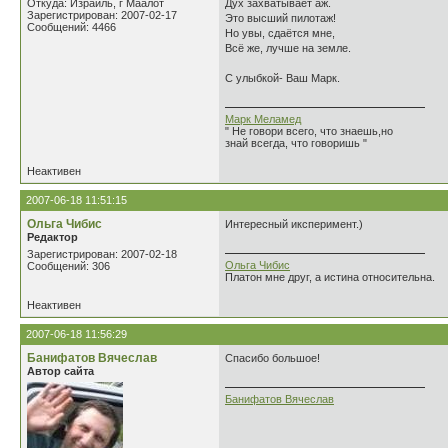
Откуда: Израиль, г Маалот
Дух захватывает аж.
Зарегистрирован: 2007-02-17
Это высший пилотаж!
Сообщений: 4466
Но увы, сдаётся мне,
Всё же, лучше на земле.
С улыбкой- Ваш Марк.
Марк Меламед
" Не говори всего, что знаешь,но
знай всегда, что говоришь "
Неактивен
2007-06-18 11:51:15
Ольга Чибис
Интересный иксперимент.)
Редактор
Зарегистрирован: 2007-02-18
Ольга Чибис
Сообщений: 306
Платон мне друг, а истина относительна.
Неактивен
2007-06-18 11:56:29
Банифатов Вячеслав
Спасибо большое!
Автор сайта
Банифатов Вячеслав