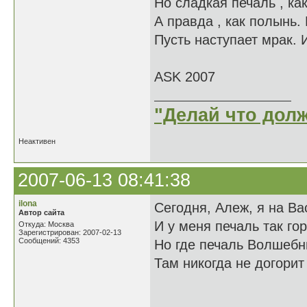
Но сладкая печаль , ка
А правда , как полынь
Пусть наступает мрак. И
ASK 2007
"Делай что долж
Неактивен
2007-06-13 08:41:38
ilona
Сегодня, Алеж, я на Ва
Автор сайта
И у меня печаль так гор
Откуда: Москва
Зарегистрирован: 2007-02-13
Сообщений: 4353
Но где печаль Волшебн
Там никогда не догорит