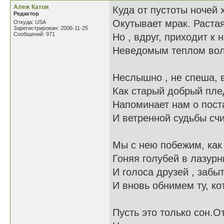
Алеж Катои
Куда от пустоты ночей
Редактор
Окутывает мрак. Растая
Откуда: USA
Зарегистрирован: 2006-11-25
Сообщений: 971
Но , вдруг, приходит к 
Неведомым теплом вол
Неслышно , не спеша, 
Как старый добрый пле
Напоминает нам о пос
И ветренной судьбы счи
Мы с нею побежим, как
Гоняя голубей в лазурн
И голоса друзей , заб
И вновь обнимем ту, ко
Пусть это только сон.О