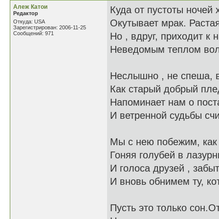
Алеж Катои
Куда от пустоты ночей
Редактор
Окутывает мрак. Растая
Откуда: USA
Зарегистрирован: 2006-11-25
Сообщений: 971
Но , вдруг, приходит к 
Неведомым теплом вол
Неслышно , не спеша, 
Как старый добрый пле
Напоминает нам о пос
И ветренной судьбы счи
Мы с нею побежим, как
Гоняя голубей в лазурн
И голоса друзей , заб
И вновь обнимем ту, ко
Пусть это только сон.О