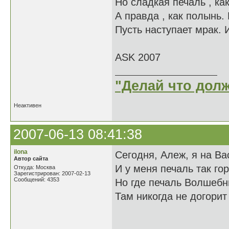
Но сладкая печаль , ка
А правда , как полынь
Пусть наступает мрак. И
ASK 2007
"Делай что долж
Неактивен
2007-06-13 08:41:38
ilona
Сегодня, Алеж, я на Ва
Автор сайта
И у меня печаль так гор
Откуда: Москва
Зарегистрирован: 2007-02-13
Сообщений: 4353
Но где печаль Волшебн
Там никогда не догорит