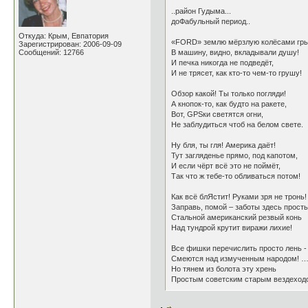
..район Гудыма...
доФабульный период..
Откуда: Крым, Евпатория
«FORD» землю мёрзлую колёсами гры
Зарегистрирован: 2006-09-09
Сообщений: 12766
В машину, видно, вкладывали душу!
И печка никогда не подведёт,
И не трясет, как кто-то чем-то грушу!
Обзор какой! Ты только погляди!
А кнопок-то, как будто на ракете,
Вот, GPSки светятся огни,
Не заблудиться чтоб на белом свете.
Ну бля, ты гля! Америка даёт!
Тут загляденье прямо, под капотом,
И если чёрт всё это не поймёт,
Так что ж тебе-то обливаться потом!
Как всё блЯстит! Руками зря не тронь!
Заправь, помой – заботы здесь просты
Стальной американский резвый конь
Над тундрой крутит виражи лихие!
Все фишки перечислить просто лень -
Смеются над измученным народом! 
Но тянем из болота эту хрень
Простым советским старым вездеход