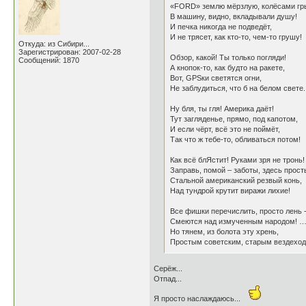
«FORD» землю мёрзлую, колёсами гр
В машину, видно, вкладывали душу!
И печка никогда не подведёт,
И не трясет, как кто-то, чем-то грушу!
Откуда: из Сибири...
Зарегистрирован: 2007-02-28
Обзор, какой! Ты только погляди!
Сообщений: 1870
А кнопок-то, как будто на ракете,
Вот, GPSки светятся огни,
Не заблудиться, что б на белом свете.
Ну бля, ты гля! Америка даёт!
Тут загляденье, прямо, под капотом,
И если чёрт, всё это не поймёт,
Так что ж тебе-то, обливаться потом!
Как всё блЯстит! Руками зря не тронь!
Заправь, помой – заботы, здесь прост
Стальной американский резвый конь,
Над тундрой крутит виражи лихие!
Все фишки перечислить, просто лень 
Смеются над измученным народом! 
Но тянем, из болота эту хрень,
Простым советским, старым вездеход
Серёж...
Отпад...
Я просто наслаждаюсь...