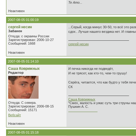
Te Amo...
Неактивен
2007-08-05 01:00:19
сергей несин
...Серый, когда минус 30-50, то всё это ра
Забанен
сдох.. Лучше нашего вездика нет. И главны
Откуда: с окраины России
Зарегистрирован: 2006-10-27
Сообщений: 1668
сергей несин
Неактивен
2007-08-05 01:14:10
Саша Коврижных
И печка никогда не подведёт,
Редактор
И не трясет, как кто-то, чем-то грушу!
Серёга, читается, что как будто у тебя печ
СК
Саша Коврижных
Откуда: С севера.
"Смех, жалость и ужас суть три струны н
Зарегистрирован: 2006-08-15
Пушкин А. С.
Сообщений: 15171
________________
Вебсайт
Неактивен
2007-08-05 01:15:18