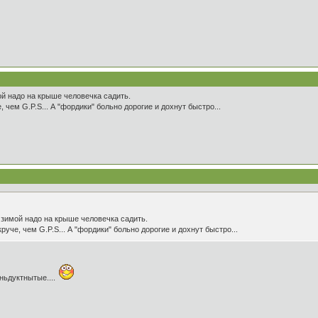
ой надо на крыше человечка садить.
 чем G.P.S... А "фордики" больно дорогие и дохнут быстро...
о зимой надо на крыше человечка садить.
руче, чем G.P.S... А "фордики" больно дорогие и дохнут быстро...
еньдуктнытые....