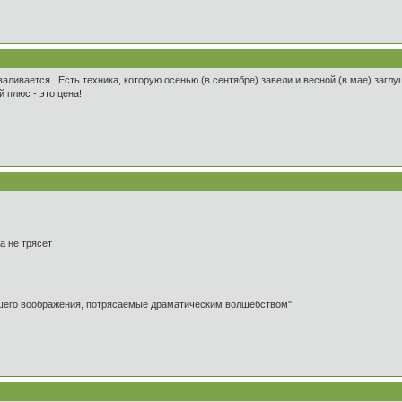
зваливается.. Есть техника, которую осенью (в сентябре) завели и весной (в мае) заглу
й плюс - это цена!
ка не трясёт
ашего воображения, потрясаемые драматическим волшебством".