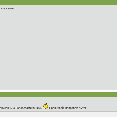
вать в мою
:
американцы с наворотами ихними
Сравнивай, поправлю чуток.