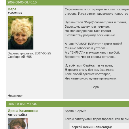
2007-08-05 06:48:10
Вера
Серёженька, что-то редко ты стал погляды
Участник
сторону. Из-за этого присылаю стихпротест
Пускай твой "Форд" базальт рвёт и гранит,
Засохшую халву или печенье,
Но моё сердце всё-таки хранит
К отечеству родному восхищенье.
А наш "КАМАЗ" БЛЯстит в грязи любой
Уныние отбросив и усталось;
А у "ЗИЛКА" и в тундре хвост трубой,
Зарегистрирован: 2007-06-25
Сообщений: 655
Вернее то, что от хвоста осталось.
И, всё-таки, Серёжа, ты не прав,
Я громко вякну без намёка злого:
Тебе любой докажет костоправ,
Что наше много лучше привозного.
Вера.
Неактивен
2007-08-05 07:05:44
Ирина Каменская
Браво, Серый!
Автор сайта
Тока с запятухами перестарался, как те 
сергей несин написал(а):