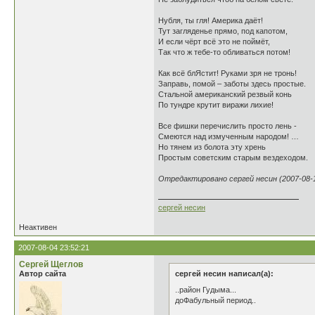
Нубля, ты гля! Америка даёт!
Тут загляденье прямо, под капотом,
И если чёрт всё это не поймёт,
Так что ж тебе-то обливаться потом!
Как всё блЯстит! Руками зря не тронь!
Заправь, помой – заботы здесь простые.
Стальной американский резвый конь
По тундре крутит виражи лихие!
Все фишки перечислить просто лень -
Смеются над измученным народом! …
Но тянем из болота эту хрень
Простым советским старым вездеходом.
Отредактировано сергей несин (2007-08-1
сергей несин
Неактивен
2007-08-04 23:52:21
Сергей Щеглов
Автор сайта
сергей несин написал(а):
..район Гудыма...
доФабульный период..