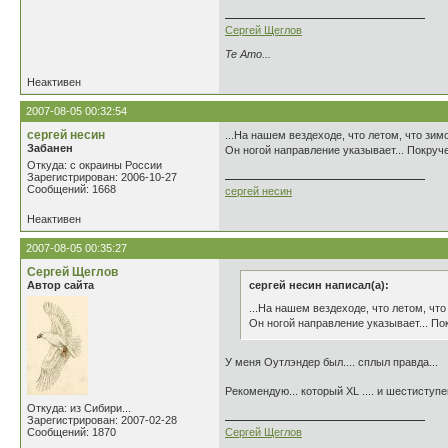
Сергей Щеглов
Te Amo...
Неактивен
2007-08-05 00:32:54
сергей несин
...На нашем вездеходе, что летом, что зим
Забанен
Он ногой направление указывает... Покруче,
Откуда: с окраины России
Зарегистрирован: 2006-10-27
Сообщений: 1668
сергей несин
Неактивен
2007-08-05 00:35:27
Сергей Щеглов
Автор сайта
сергей несин написал(а):
...На нашем вездеходе, что летом, чт
Он ногой направление указывает... Пок
У меня Оутлэндер был.... сплыл правда...
Рекомендую... который ХL .... и шестиступ
Откуда: из Сибири...
Зарегистрирован: 2007-02-28
Сообщений: 1870
Сергей Щеглов