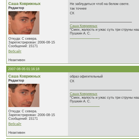
Саша Коврижных
Не заблудиться чтоб на белом свете.
Редактор
так точнее
СК
Саша Коврижных
"Смех, жалость и ужас суть три струны н
Пушкин А. С.
________________
Откуда: С севера.
Зарегистрирован: 2006-08-15
Сообщений: 15171
Вебсайт
Неактивен
2007-08-05 01:16:18
Саша Коврижных
образ офигительный
Редактор
СК
Саша Коврижных
"Смех, жалость и ужас суть три струны н
Пушкин А. С.
________________
Откуда: С севера.
Зарегистрирован: 2006-08-15
Сообщений: 15171
Вебсайт
Неактивен