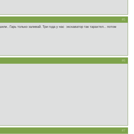
#5
шили.. Гарь только заливай. Три года у нас экскаватор так тарахтел... потом
#6
#7