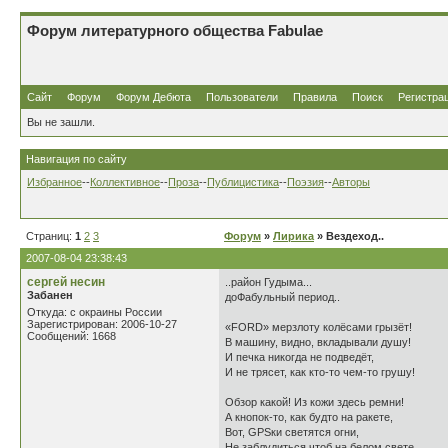
Форум литературного общества Fabulae
Сайт
Форум
Форум Дебюта
Пользователи
Правила
Поиск
Регистра
Вы не зашли.
Навигация по сайту
Избранное
--
Коллективное
--
Проза
--
Публицистика
--
Поэзия
--
Авторы
Страниц:
1
2
3
Форум
»
Лирика
» Вездеход..
2007-08-04 23:38:43
сергей несин
..район Гудыма...
Забанен
доФабульный период..
Откуда: с окраины России
Зарегистрирован: 2006-10-27
«FORD» мерзлоту колёсами грызёт!
Сообщений: 1668
В машину, видно, вкладывали душу!
И печка никогда не подведёт,
И не трясет, как кто-то чем-то грушу!
Обзор какой! Из кожи здесь ремни!
А кнопок-то, как будто на ракете,
Вот, GPSки светятся огни,
Не заблудиться чтоб на белом свете.