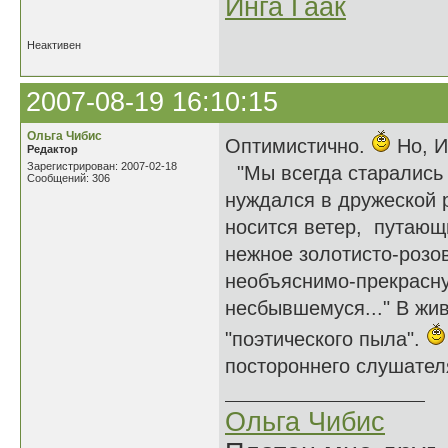
Инга Гаак
Неактивен
2007-08-19 16:10:15
Ольга Чибис
Оптимистично.
Но, И
Редактор
Зарегистрирован: 2007-02-18
"Мы всегда старались ж
Сообщений: 306
нуждался в дружеской р
носится ветер, путающ
нежное золотисто-розов
необъяснимо-прекрасну
несбывшемуся..." В жи
"поэтического пыла".
постороннего слушателя
Ольга Чибис