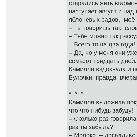
старались жить вгармон
наступает август и на
яблоневых садов, моё 
– Ты говоришь так, сло
– Тебе можно так расс
– Всего-то на два года!
– Да, но у меня они уж
семьсот тридцать дней.
Камилла вздохнула и по
Булочки, правда, вчер
* * *
Камилла выложила покуп
что что-нибудь забуду!
– Сколько раз говорила
раз ты забыла?
– Молоко, – досадлив