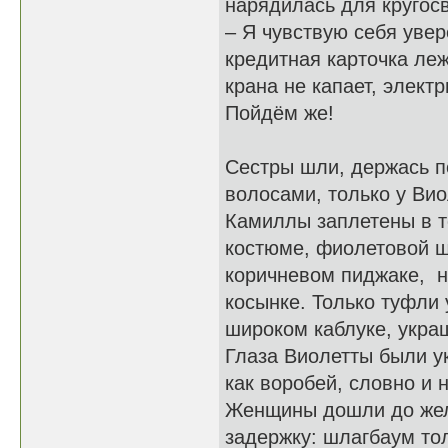
нарядилась для кругос
– Я чувствую себя увер
кредитная карточка леж
крана не капает, элект
Пойдём же!
Сестры шли, держась п
волосами, только у Вио
Камиллы заплетены в т
костюме, фиолетовой ш
коричневом пиджаке, н
косынке. Только туфли
широком каблуке, укра
Глаза Виолетты были у
как воробей, словно и 
Женщины дошли до желе
задержку: шлагбаум тол