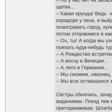
– Но у нас нет ни запа
щетки…
– Какая ерунда! Ведь н
коридоре у окна, и вый
осматривать город, куп
потом отправимся в ка
– Ох, ты! А когда мы у
поехать куда-нибудь ту
– А Рождество встрети
– А весну в Венеции…
– А лето в Германии…
– Мы сможем, наконец, 
– Мы всю оставшуюся ж
Сёстры обнялись, зач
видениями. Поезд тем 
притормаживая. Шлагба