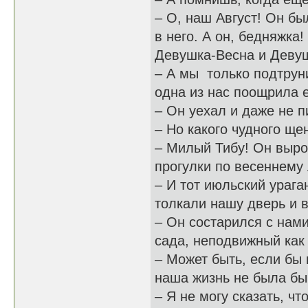
– О, наш Август! Он б
в него. А он, бедняжка
Девушка-Весна и Дев
– А мы только подтрун
одна из нас поощрила 
– Он уехал и даже не 
– Но какого чудного щ
– Милый Тибу! Он выро
прогулки по весеннему
– И тот июльский урага
толкали нашу дверь и в
– Он состарился с нами
сада, неподвижный как
– Может быть, если бы
наша жизнь не была бы
– Я не могу сказать, ч