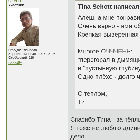
Олег Ц.
Участник
Tina Schott написал
Алеш, а мне понрави
Очень верно - имя о
Крепкая выверенная 
Многое ОЧЧЧЕНЬ:
Откуда: Клайпеда
Зарегистрирован: 2007-08-06
Сообщений: 119
"перегорал в дымящих
Вебсайт
и "пустынную глубину
Одно плёхо - долго ч
С теплом,
Ти
Спасибо Тина - за тёп
Я тоже не люблю длинн
дело