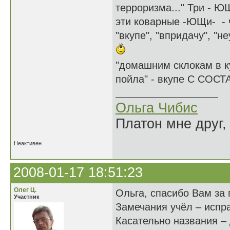
терроризма..." Три - Ю
эти коварные -ЮЩи- - ч
"вкупе", "впридачу", "н
"домашним склокам в к
пойла" - вкупе С СО
Ольга Чибис
Платон мне друг,
Неактивен
2008-01-17 18:51:23
Олег Ц.
Ольга, спасибо Вам за 
Участник
Замечания учёл – испра
Касательно названия – 