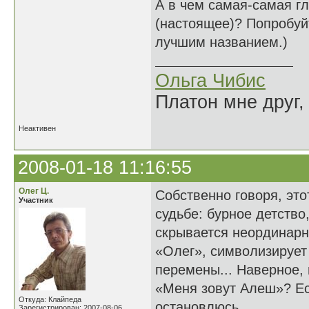
А в чем самая-самая г
(настоящее)? Попробуйт
лучшим названием.)
Ольга Чибис
Платон мне друг,
Неактивен
2008-01-18 11:16:55
Олег Ц.
Собственно говоря, это
Участник
судьбе: бурное детство
скрывается неординарна
«Олег», символизирует 
перемены... Наверное,
«Меня зовут Алеш»? Есл
Откуда: Клайпеда
остановлюсь...
Зарегистрирован: 2007-08-06