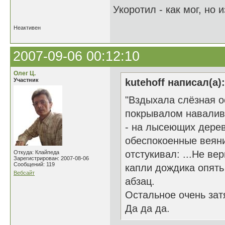
Укоротил - как мог, но
Неактивен
2007-09-06 00:12:10
Олег Ц.
Участник
kutehoff написал(а):
"Вздыхала слёзная о
покрывалом навалива
- на лысеющих дерев
обеспокоенные веяни
отстукивал: ...Не ве
Откуда: Клайпеда
Зарегистрирован: 2007-08-06
Сообщений: 119
капли дождика опять
Вебсайт
абзац.
Остальное очень затя
Да да да.