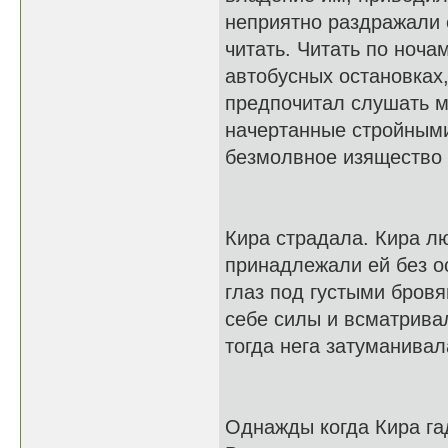
неприятно раздражали 
читать. Читать по ноча
автобусных остановках,
предпочитал слушать м
начертанные стройными
безмолвное изящество 
Кира страдала. Кира лю
принадлежали ей без ос
глаз под густыми бров
себе силы и всматривал
тогда нега затуманивал
Однажды когда Кира га