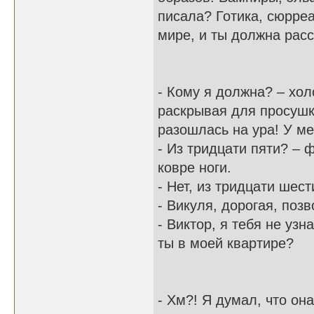
писала? Готика, сюрре
мире, и ты должна расс
- Кому я должна? – хо
раскрывая для просушк
разошлась на ура! У ме
- Из тридцати пяти? – 
ковре ноги.
- Нет, из тридцати шест
- Викуля, дорогая, поз
- Виктор, я тебя не уз
ты в моей квартире?
- Хм?! Я думал, что он