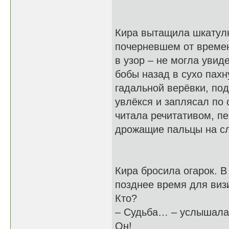
Кира вытащила шкатулк
почерневшем от времен
в узор – не могла увид
бобы назад в сухо пах
гадальной верёвки, под
увлёкся и заплясал по 
читала речитативом, п
дрожащие пальцы на с
Кира бросила огарок. В
позднее время для виз
Кто?
– Судьба… – услышала 
Он!