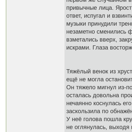
привычные лица. Ярост
ответ, испугал и взвин
музыки принудили трен
незаметно сменились ф
взметались вверх, зак
искрами. Глаза восторж
Тяжёлый венок из хруст
ещё не могла останови
Он тяжело мигнул из-по
осталась довольна про
нечаянно коснулась его
заскользила по обнажён
У неё голова пошла кру
не оглянулась, выходя 