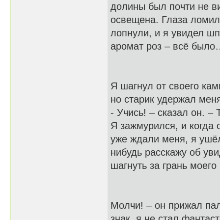
долины был почти не ви
освещена. Глаза ломил
лопнули, и я увидел шп
аромат роз – всё был
Я шагнул от своего ка
но старик удержал меня
- Учись! – сказал он. –
Я зажмурился, и когда 
уже ждали меня, я ушёл
нибудь расскажу об ув
шагнуть за грань моего 
Молчи! – он прижал пал
знак, я не стал фантас