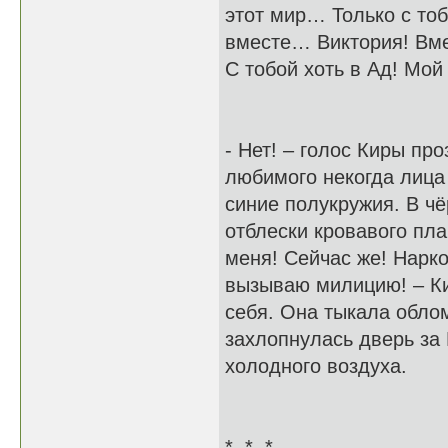
этот мир… Только с то
вместе… Виктория! Вме
С тобой хоть в Ад! Мо
- Нет! – голос Киры пр
любимого некогда лица
синие полукружия. В ч
отблески кровавого пла
меня! Сейчас же! Нарк
вызываю милицию! – Ки
себя. Она тыкала облом
захлопнулась дверь за
холодного воздуха.
* * *