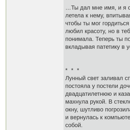
…Ты дал мне имя, и я с
летела к нему, впитыва
чтобы ты мог гордиться
любил красоту, но в те
понимала. Теперь ты по
вкладывая патетику в у
* * *
Лунный свет заливал с
постояла у постели доч
двадцатилетнюю и каза
махнула рукой. В стекл
окну, шутливо погрози
и вернулась к компьют
собой.