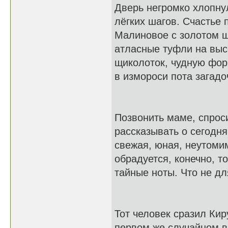
Дверь негромко хлопнул
лёгких шагов. Счастье 
Малиновое с золотом ш
атласные туфли на выс
щиколоток, чудную форм
в измороси пота загадо
Позвонить маме, спроси
рассказывать о сегодн
свежая, юная, неутомим
обрадуется, конечно, 
тайные ноты. Что не д
Тот человек сразил Кир
первом же случайном в