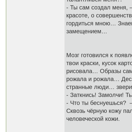
- Ты сам создал меня, 
красоте, о совершенств
гордиться мною… Знаеш
замещением…
Мозг готовился к появл
твои краски, кусок ка
рисовала… Образы сами
рожала и рожала… Деся
странные люди… звери
- Заткнись! Замолчи! Ты
- Что ты беснуешься? –
Сквозь чёрную кожу па
человеческой кожи.