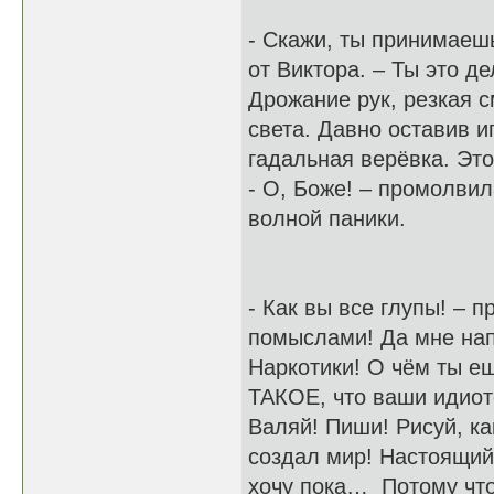
- Скажи, ты принимаеш
от Виктора. – Ты это 
Дрожание рук, резкая с
света. Давно оставив и
гадальная верёвка. Это
- О, Боже! – промолвил
волной паники.
- Как вы все глупы! – 
помыслами! Да мне нап
Наркотики! О чём ты ещ
ТАКОЕ, что ваши идиотс
Валяй! Пиши! Рисуй, ка
создал мир! Настоящий! 
хочу пока… Потому что