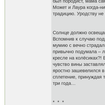
был породист, мама са
Может и Лаура когда-н
традицию. Уродству не
Солнце должно освеща
Вспомнив к случаю под
мумию с вечно страдал
привычно подумала – лу
кресле на колёсиках?!
чувство вины заставля
яростно зашевелился в 
сплетение, принуждая т
три года…
* * *