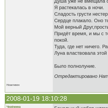
Душа уже не вмещала с
Я растекалась в ночи.
Сладость грусти несте
Сердце плакало. Оно т
Мой верный Друг,прости
Придёт время, и мы с т
покой.
Туда, где нет ничего. Р
Луна властвовала этой
Было полнолуние.
Отредактировано Ната
Неактивен
2008-01-19 18:10:28
Черёмина