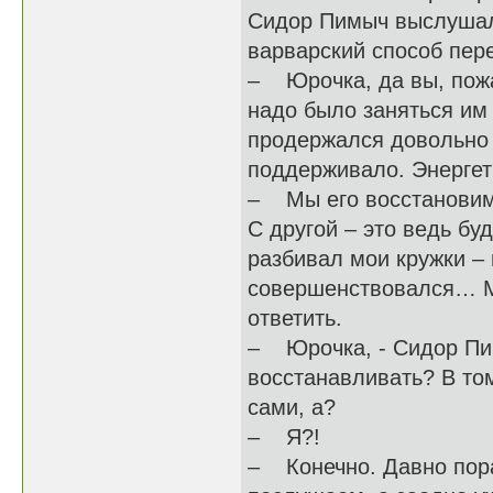
Сидор Пимыч выслушал 
варварский способ пере
– Юрочка, да вы, пожал
надо было заняться им 
продержался довольно д
поддерживало. Энергет
– Мы его восстановим,
С другой – это ведь буд
разбивал мои кружки – 
совершенствовался… Мо
ответить.
– Юрочка, - Сидор Пим
восстанавливать? В том
сами, а?
– Я?!
– Конечно. Давно пора