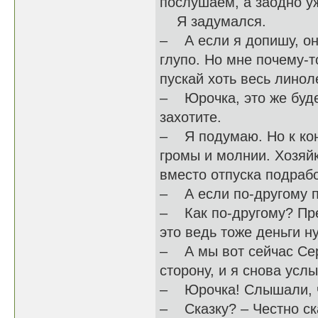
послушаем, а заодно у
Я задумался.
– А если я допишу, он
глупо. Но мне почему-т
пускай хоть весь лино
– Юрочка, это же буде
захотите.
– Я подумаю. Но к кон
громы и молнии. Хозяйк
вместо отпуска подрабо
– А если по-другому 
– Как по-другому? През
это ведь тоже деньги н
– А мы вот сейчас Сер
сторону, и я снова усл
– Юрочка! Слышали, ч
– Сказку? – Честно ска