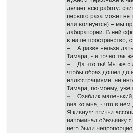
нужном персонаже в час
делает всю работу: сч
первого раза может не 
или волнуется) – мы пр
лаборатории. В ней сф
в наше пространство, 
– А разве нельзя дать 
Тамара, - и точно так ж
– Да что ты! Мы же с а
чтобы образ дошел до 
иллюстрациями, ни ин
Тамара, по-моему, уже 
– Озяблик маленький, 
она ко мне, - что в нем
Я кивнул: птичьи ассоц
напоминал обезьянку с
него были непропорцио