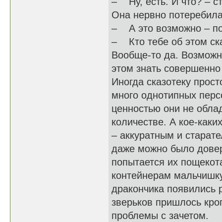
– Ну, есть. И что? – с
Она нервно потеребила
– А это возможно – по
– Кто тебе об этом ска
Вообще-то да. Возможно
этом знать совершенно 
Иногда сказотеку прост
много однотипных перс
ценностью они не обла
количестве. А кое-каки
– аккуратным и старате
даже можно было довер
попытается их пощекот
контейнерам мальчишку
дракончика появились р
зверьков пришлось кроп
проблемы с зачетом.