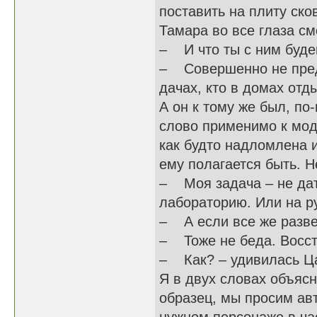
поставить на плиту ск
Тамара во все глаза см
– И что ты с ним буде
– Cовершенно не предс
дачах, кто в домах отд
А он к тому же был, по
слово применимо к мод
как будто надломлена и
ему полагается быть. Не
– Моя задача – не дат
лабораторию. Или на ру
– А если все же разве
– Тоже не беда. Восст
– Как? – удивилась Ц
Я в двух словах объясн
образец, мы просим ав