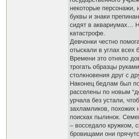
некоторые персонажи, 
буквы и знаки препина
сидят в аквариумах… Н
катастрофе.
Девчонки честно помог
отыскали в углах всех 
Времени это отняло дов
трогать образцы руками
столкновения друг с др
Наконец бедлам был по
расселены по новым “д
урчала без устали, что
захламликов, похожих 
поисках пылинок. Семе
– восседало кружком, 
бровищами они прячутс