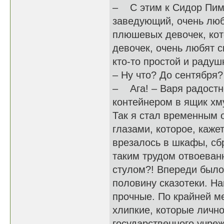
– С этим к Сидор Пимы
заведующий, очень люби
плюшевых девочек, кот
девочек, очень любят 
кто-то простой и радуш
– Ну что? До сентябр
– Ага! – Варя радостн
контейнером в ящик хм
Так я стал временным 
глазами, которое, каже
врезалось в шкафы, сб
таким трудом отвоеванн
стулом?! Впереди было
половину сказотеки. На
прочные. По крайней ме
хлипкие, которые лично
государственного учре