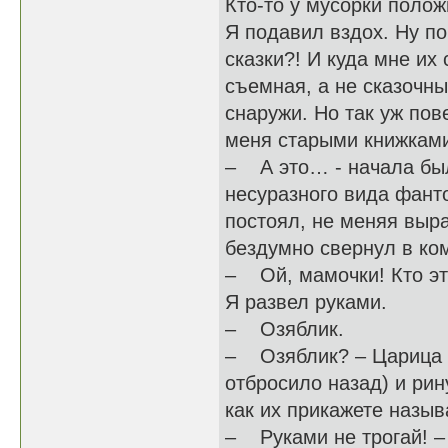
Кто-то у мусорки полож
Я подавил вздох. Ну по
сказки?! И куда мне их
съемная, а не сказочны
снаружи. Но так уж пов
меня старыми книжкам
– А это… - начала был
несуразного вида фанто
постоял, не меняя выра
бездумно свернул в ком
– Ой, мамочки! Кто эт
Я развел руками.
– Озяблик.
– Озяблик? – Царица Т
отбросило назад) и рин
как их прикажете называ
– Руками не трогай! – 