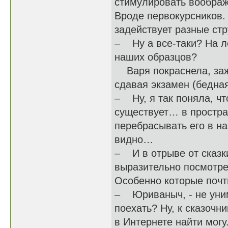
стимулировать воображ
Вроде первокурсников. 
задействует разные стр
– Ну а все-таки? На л
наших образцов?
Варя покраснела, зажм
сдавая экзамен (бедная
– Ну, я так поняла, чт
существует… в простран
перебрасывать его в 
видно…
– И в отрыве от сказки
выразительно посмотрел
Особенно которые почти
– Юриваныч, - не уни
поехать? Ну, к сказочн
в Интернете найти могу