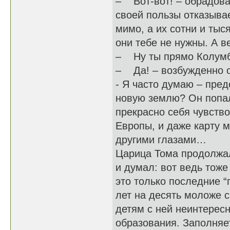
– Вот-вот! – обрадова
своей пользы отказыва
мимо, а их сотни и тыс
они тебе не нужны. А в
– Ну ты прямо Колумб!
– Да! – возбужденно о
- Я часто думаю – пред
новую землю? Он попал
прекрасно себя чувство
Европы, и даже карту 
другими глазами…
Царица Тома продолжал
и думал: вот ведь тоже
это только последние “
лет на десять моложе с
детям с ней неинтересн
образования. Заполняет