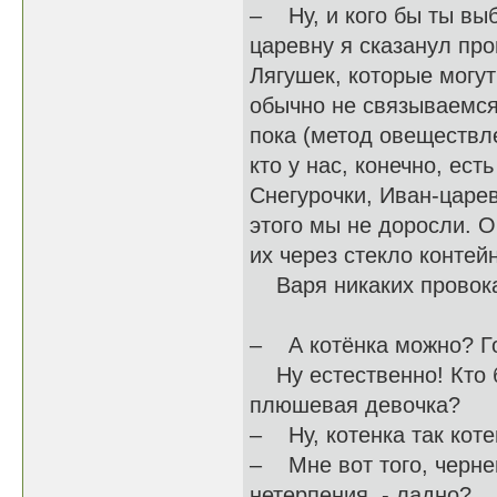
– Ну, и кого бы ты вы
царевну я сказанул про
Лягушек, которые могут
обычно не связываемся
пока (метод овеществле
кто у нас, конечно, ест
Снегурочки, Иван-царе
этого мы не доросли. 
их через стекло конте
Варя никаких провокац
– А котёнка можно? 
Ну естественно! Кто б
плюшевая девочка?
– Ну, котенка так коте
– Мне вот того, чернен
нетерпения, - ладно?