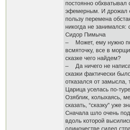
постоянно обхватывал 
эфемерным. И дрожал с
пользу перемена обста
никогда не занимался:
Сидор Пимыча
– Может, ему нужно по
всмяточку, все в морщи
сказке чего найдем?
– Да ничего не написан
сказки фактически было
отказался от замысла, 
Царица уселась по-туре
Озяблик, колыхаясь, ме
сказать, “сказку” уже 
Сначала шло очень под
вдоль которой высились
одиночестве сидел стр