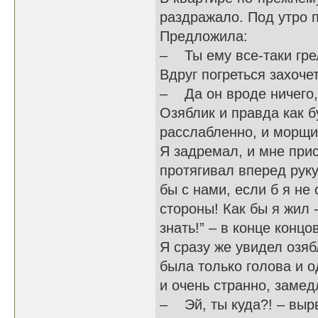
раздражало. Под утро 
Предложила:
– Ты ему все-таки грел
Вдруг погреться захоче
– Да он вроде ничего, 
Озяблик и правда как 
расслабленно, и морщи
Я задремал, и мне прис
протягивал вперед рук
бы с нами, если б я не
стороны! Как бы я жил 
знать!” – в конце концо
Я сразу же увидел озяб
была только голова и о
и очень странно, замед
– Эй, ты куда?! – вырв