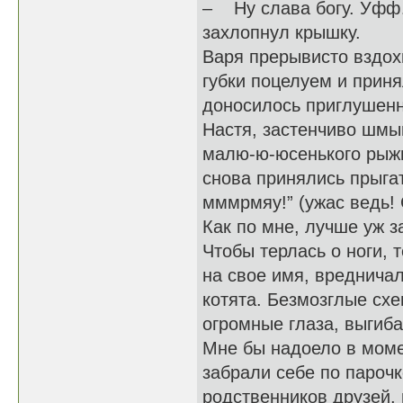
– Ну слава богу. Уфф…
захлопнул крышку.
Варя прерывисто вздохн
губки поцелуем и прин
доносилось приглушенн
Настя, застенчиво шмы
малю-ю-юсенького рыжик
снова принялись прыга
мммрмяу!” (ужас ведь! 
Как по мне, лучше уж з
Чтобы терлась о ноги, 
на свое имя, вредничала
котята. Безмозглые схе
огромные глаза, выгиба
Мне бы надоело в моме
забрали себе по парочк
родственников друзей,