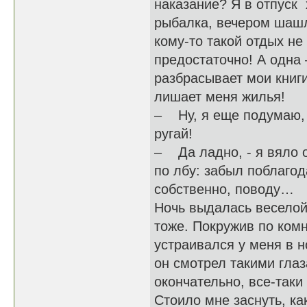
наказание? Я в отпуск 
рыбалка, вечером шашл
кому-то такой отдых не
предостаточно! А одна 
разбрасывает мои книг
лишает меня жилья!
– Ну, я еще подумаю, –
ругай!
– Да ладно, - я вяло 
по лбу: забыл поблагода
собственно, поводу…
Ночь выдалась веселой.
тоже. Покружив по комн
устраивался у меня в н
он смотрел такими глаз
окончательно, все-так
Стоило мне заснуть, как