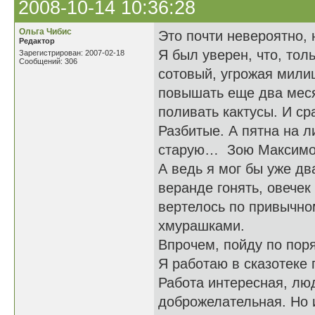
2008-10-14 10:36:28
Ольга Чибис
Это почти невероятно, 
Редактор
Я был уверен, что, тол
Зарегистрирован: 2007-02-18
Сообщений: 306
сотовый, угрожая мили
повышать еще два меся
поливать кактусы. И сра
Разбитые. А пятна на л
старую… Зою Максимо
А ведь я мог бы уже дв
веранде гонять, овече
вертелось по привычном
хмурашками.
Впрочем, пойду по поря
Я работаю в сказотеке 
Работа интересная, лю
доброжелательная. Но и