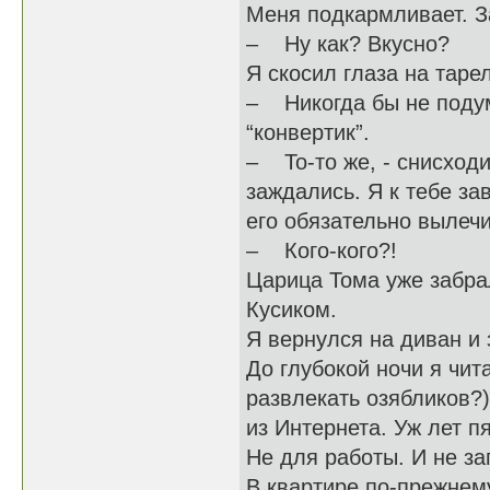
Меня подкармливает. 
– Ну как? Вкусно?
Я скосил глаза на тарел
– Никогда бы не подум
“конвертик”.
– То-то же, - снисходи
заждались. Я к тебе за
его обязательно вылеч
– Кого-кого?!
Царица Тома уже забра
Кусиком.
Я вернулся на диван и
До глубокой ночи я чит
развлекать озябликов?)
из Интернета. Уж лет пя
Не для работы. И не за
В квартире по-прежнем