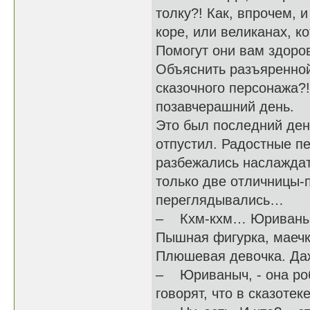
толку?! Как, впрочем, 
коре, или великанах, 
Помогут они вам здоров
Объяснить разъяренной
сказочного персонажа?!
позавчерашний день.
Это был последний день
отпустил. Радостные пе
разбежались наслаждат
только две отличницы-п
переглядывались…
– Кхм-кхм… Юриваныч!
Пышная фигурка, маечка
Плюшевая девочка. Даж
– Юриваныч, - она роб
говорят, что в сказоте