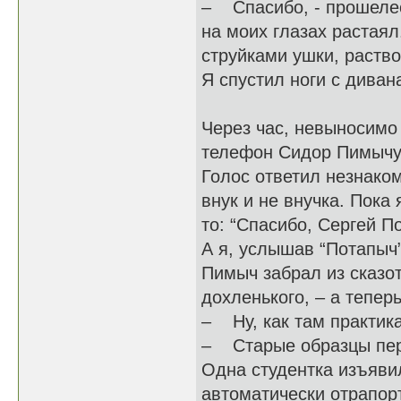
– Спасибо, - прошелест
на моих глазах растаял
струйками ушки, раств
Я спустил ноги с дивана
Через час, невыносимо
телефон Сидор Пимычу
Голос ответил незнаком
внук и не внучка. Пока
то: “Спасибо, Сергей По
А я, услышав “Потапыч”
Пимыч забрал из сказот
дохленького, – а тепер
– Ну, как там практик
– Старые образцы пер
Одна студентка изъявил
автоматически отрапорт