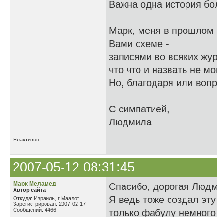
Важна одна история бол
Марк, меня в прошлом г
Вами схеме -
записями во всяких жур
что что и назвать не мог
Но, благодаря или вопр
С симпатией,
Людмила
Неактивен
2007-05-12 08:31:45
Марк Меламед
Спасибо, дорогая Людм
Автор сайта
Я ведь тоже создал эт
Откуда: Израиль, г Маалот
Зарегистрирован: 2007-02-17
Сообщений: 4466
только фабулу немного