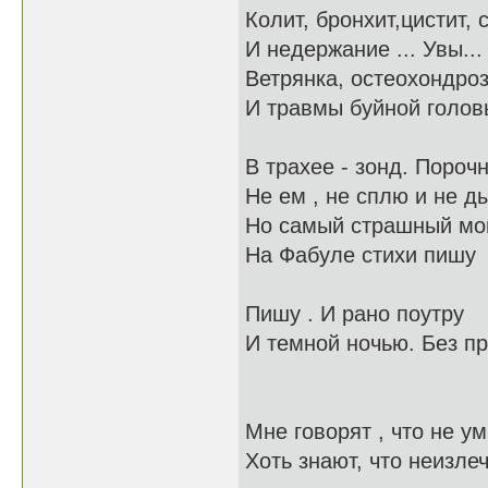
Колит, бронхит,цистит, 
И недержание ... Увы...
Ветрянка, остеохондро
И травмы буйной голов
В трахее - зонд. Пороч
Не ем , не сплю и не д
Но самый страшный мой
На Фабуле стихи пишу
Пишу . И рано поутру
И темной ночью. Без п
Мне говорят , что не у
Хоть знают, что неизлеч