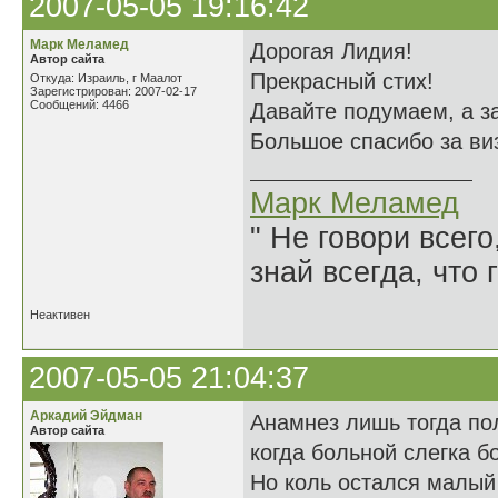
2007-05-05 19:16:42
Марк Меламед
Дорогая Лидия!
Автор сайта
Прекрасный стих!
Откуда: Израиль, г Маалот
Зарегистрирован: 2007-02-17
Сообщений: 4466
Давайте подумаем, а за
Большое спасибо за ви
Марк Меламед
" Не говори всего
знай всегда, что 
Неактивен
2007-05-05 21:04:37
Аркадий Эйдман
Анамнез лишь тогда по
Автор сайта
когда больной слегка б
Но коль остался малый