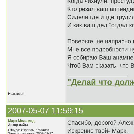
Когда чихнули, простуд
Кто резал ваш аппенди
Сидели где и где труди
И как ваш дед "отдал к
Поверьте, не напрасно
Мне все подробности 
Я собираю Ваш анамне
Чтоб Вам сказать, что 
"Делай что долж
Неактивен
2007-05-07 11:59:15
Марк Меламед
Спасибо, дорогой Алеж
Автор сайта
Искренне твой- Марк.
Откуда: Израиль, г Маалот
Зарегистрирован: 2007-02-17