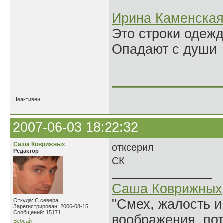
Ирина Каменска
Это строки одеж
Опадают с души
______________
Неактивен
2007-06-03 18:22:32
Саша Коврижных
отксерил
Редактор
СК
Саша Коврижных
"Смех, жалость и
Откуда: С севера.
Зарегистрирован: 2006-08-15
Сообщений: 15171
воображения, по
Вебсайт