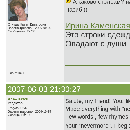
А каково столбам? н
Пасиб ))
Ирина Каменска
Откуда: Крым, Евпатория
Зарегистрирован: 2006-09-09
Сообщений: 12766
Это строки одеж
Опадают с души
______________
Неактивен
2007-06-03 21:30:27
Алеж Катои
Salute, my friend! You, li
Редактор
Made everything with "n
Откуда: USA
Зарегистрирован: 2006-11-25
Сообщений: 971
Few words , few rhymes 
Your "nevermore". I beg 