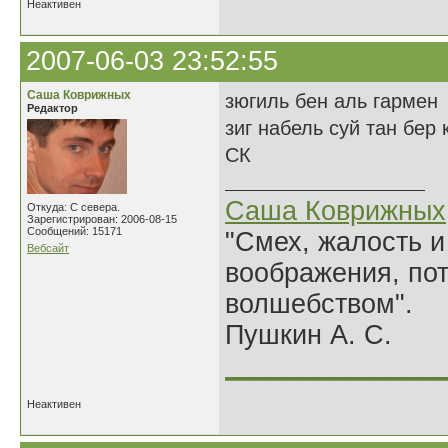
Неактивен
2007-06-03 23:52:55
Саша Коврижных
зюгиль бен аль гармен
Редактор
зиг набель суй тан бер 
СК
Саша Коврижных
Откуда: С севера.
Зарегистрирован: 2006-08-15
Сообщений: 15171
"Смех, жалость и
Вебсайт
воображения, по
волшебством".
Пушкин А. С.
______________
Неактивен