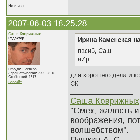
Неактивен
2007-06-03 18:25:28
Саша Коврижных
Редактор
Ирина Каменская на
пасиб, Саш.
аИр
Откуда: С севера.
Зарегистрирован: 2006-08-15
для хорошего дела и кс
Сообщений: 15171
Вебсайт
СК
Саша Коврижных
"Смех, жалость и
воображения, по
волшебством".
Пушкин А. С.