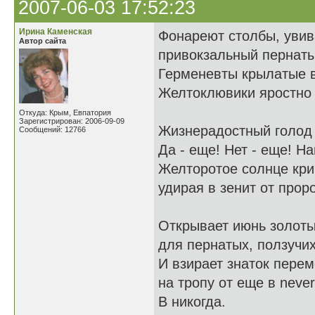
2007-06-03 17:52:23
Ирина Каменская
Фонареют столбы, уви
Автор сайта
привокзальный пернаты
Герменевты крылатые в
Желтоклювики яростно 
Откуда: Крым, Евпатория
Зарегистрирован: 2006-09-09
Жизнерадостный голод г
Сообщений: 12766
Да - еще! Нет - еще! Н
Желторотое солнце кри
удирая в зенит от проро
Открывает июнь золоты
для пернатых, ползучих
И взирает знаток пере
на тропу от еще в neve
В никогда.