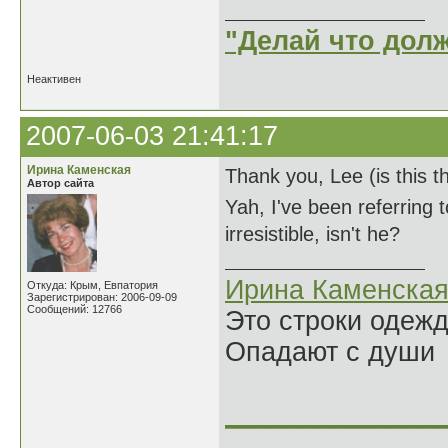
"Делай что долж
Неактивен
2007-06-03 21:41:17
Ирина Каменская
Thank you, Lee (is this th
Автор сайта
Yah, I've been referring t
irresistible, isn't he?
Ирина Каменска
Откуда: Крым, Евпатория
Зарегистрирован: 2006-09-09
Сообщений: 12766
Это строки одеж
Опадают с души
______________