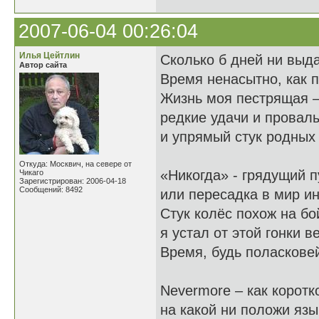
2007-06-04 00:26:04
Илья Цейтлин
Сколько б дней ни выда
Автор сайта
Время ненасытно, как п
Жизнь моя пестрящая –
редкие удачи и провал
и упрямый стук родных
Откуда: Москвич, на севере от
«Никогда» - грядущий п
Чикаго
Зарегистрирован: 2006-04-18
Сообщений: 8492
или пересадка в мир и
Стук колёс похож на бо
я устал от этой гонки в
Время, будь поласковей
Nevermore – как коротко
на какой ни положи язы