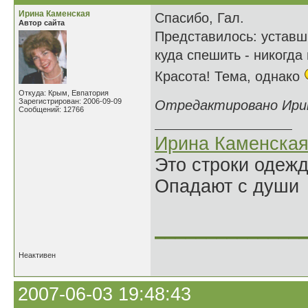
Ирина Каменская
Спасибо, Гал.
Автор сайта
Представилось: уставши
куда спешить - никогда
Красота! Тема, однако
Откуда: Крым, Евпатория
Зарегистрирован: 2006-09-09
Отредактировано Ирина
Сообщений: 12766
Ирина Каменска
Это строки одеж
Опадают с души
______________
Неактивен
2007-06-03 19:48:43