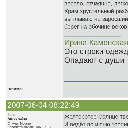
весело, отчаянно, легко
Храм хрустальный разб
выплываю на заросший
берег на обочине веков
Ирина Каменска
Это строки одеж
Опадают с души
______________
Неактивен
2007-06-04 08:22:49
ilona
Желторотое Солнце тво
Автор сайта
И ведёт по июню тропи
Откуда: Москва
Зарегистрирован: 2007-02-13