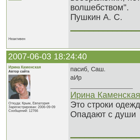
волшебством".
Пушкин А. С.
______________
Неактивен
2007-06-03 18:24:40
Ирина Каменская
пасиб, Саш.
Автор сайта
аИр
Ирина Каменска
Это строки одеж
Откуда: Крым, Евпатория
Зарегистрирован: 2006-09-09
Сообщений: 12766
Опадают с души
______________