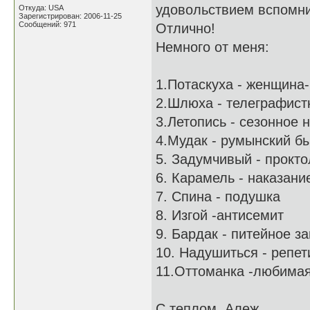
удовольствием вспомни
Откуда: USA
Зарегистрирован: 2006-11-25
Сообщений: 971
Отлично!
Немного от меня:
1.Потаскуха - женщина
2.Шлюха - телеграфист
3.Летопись - сезонное
4.Мудак - румынский б
5. Задумчивый - прокт
6. Карамель - наказани
7. Спина - подушка
8. Изгой -антисемит
9. Бардак - питейное з
10. Надушиться - репе
11.Оттоманка -любима
С теплом, Алеж