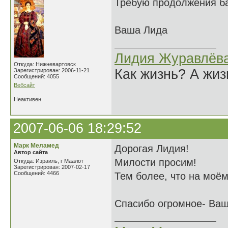
Требую продолжения ба
Ваша Лида
Лидия Журавлёв
Откуда: Нижневартовск
Как жизнь? А жи
Зарегистрирован: 2006-11-21
Сообщений: 4055
Вебсайт
Неактивен
2007-06-06 18:29:52
Марк Меламед
Дорогая Лидия!
Автор сайта
Милости просим!
Откуда: Израиль, г Маалот
Зарегистрирован: 2007-02-17
Сообщений: 4466
Тем более, что на моём
Спасибо огромное- Ваш