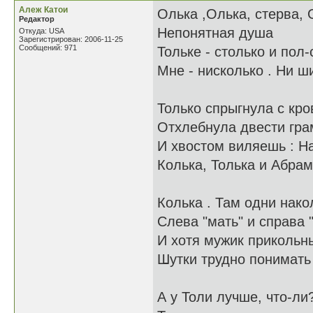
Алеж Катои
Олька ,Олька, стерва, 
Редактор
Непонятная душа
Откуда: USA
Зарегистрирован: 2006-11-25
Сообщений: 971
Тольке - столько и пол-
Мне - нисколько . Ни ш
Только спрыгнула с кро
Oтхлебнула двести гр
И хвостом виляешь : На
Колька, Толька и Абрам
Колька . Там одни нако
Слева "мать" и справа 
И хотя мужик прикольн
Шутки трудно понимать
А у Толи лучше, что-ли