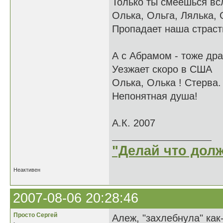
Только ты смеешься вс
Олька, Ольга, Лялька, 
Пропадает наша страст
А с Абрамом - тоже др
Уезжает скоро в США
Олька, Олька ! Стерва
Непонятная душа!
А.К. 2007
"Делай что долж
Неактивен
2007-08-06 20:28:46
Просто Сергей
Алеж, "захлебнула" как
.