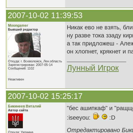
2007-10-02 11:39:53
Moongamer
Никак ево не взять, бли
Бывший редактор
ну разве тока ззаду ки
а так придложеш - Але
он хлопнет, крякнет и п
Откуда: г. Всеволожск, Лен.область
Зарегистрирован: 2007-05-14
Лунный Игрок
Сообщений: 1102
Неактивен
2007-10-02 15:25:17
Бикинеев Виталий
"бес ашипкаф" и "ращщо
Автор сайта
:iseeyou:
:D
Отредактировано Бикин
Откуда: Украина