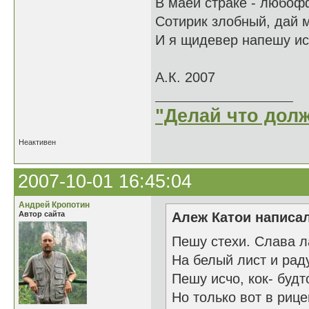
В маей страке - любофф
Сотирик злобный, дай 
И я щидевер напешу ис
А.К. 2007
"Делай что долж
Неактивен
2007-10-01 16:45:04
Андрей Кропотин
Автор сайта
Алеж Катои написал
Пешу стехи. Слава 
На белый лист и рад
Пешу исчо, кок- будт
Но только вот в рице