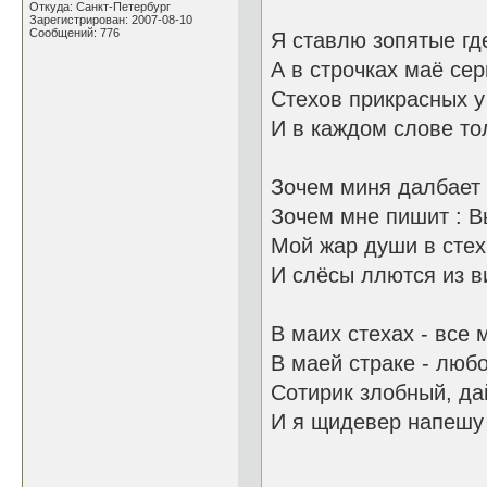
Откуда: Санкт-Петербург
Зарегистрирован: 2007-08-10
Сообщений: 776
Я ставлю зопятые гд
А в строчках маё сер
Стехов прикрасных 
И в каждом слове то
Зочем миня далбает 
Зочем мне пишит : В
Мой жар души в стех
И слёсы ллются из в
В маих стехах - все
В маей страке - люб
Сотирик злобный, да
И я щидевер напешу 