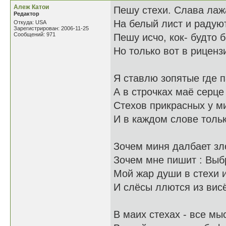
Алеж Катои
Пешу стехи. Слава лаж
Редактор
На белый лист и радую
Откуда: USA
Зарегистрирован: 2006-11-25
Сообщений: 971
Пешу исчо, кок- будто 
Но только вот в риценз
Я ставлю зопятые где 
А в строчках маё серце
Стехов прикрасных у м
И в каждом слове тольк
Зочем миня далбает зл
Зочем мне пишит : Выб
Мой жар души в стехи 
И слёсы ллются из вис
В маих стехах - все м