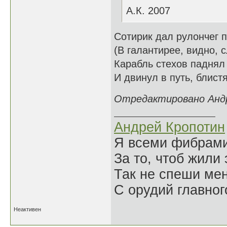
А.К. 2007
Сотирик дал рулончег 
(В галантирее, видно, с
Карабль стехов паднял 
И двинул в путь, блистя
Отредактировано Андре
Андрей Кропотин
Я всеми фибрам
За то, чтоб жили 
Так не спеши ме
С орудий главног
Неактивен