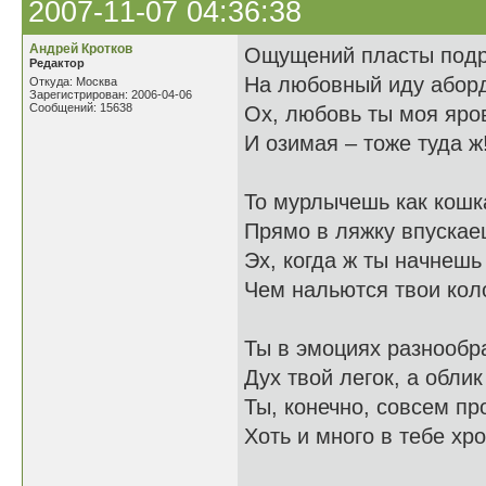
2007-11-07 04:36:38
Андрей Кротков
Ощущений пласты под
Редактор
На любовный иду абор
Откуда: Москва
Зарегистрирован: 2006-04-06
Сообщений: 15638
Ох, любовь ты моя яро
И озимая – тоже туда ж
То мурлычешь как кошка
Прямо в ляжку впускаеш
Эх, когда ж ты начнешь
Чем нальются твои кол
Ты в эмоциях разнообр
Дух твой легок, а облик
Ты, конечно, совсем пр
Хоть и много в тебе хр