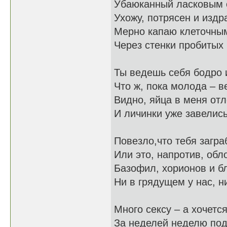
Убаюканный ласковым 
Ухожу, потрясен и издр
Мерно капаю клеточны
Через стенки пробитых
Ты ведешь себя бодро 
Что ж, пока молода – в
Видно, яйца в меня от
И личинки уже завелись
Повезло,что тебя загра
Или это, напротив, обл
Базофил, хорионов и б
Ни в грядущем у нас, н
Много сексу – а хочетс
За неделей неделю по