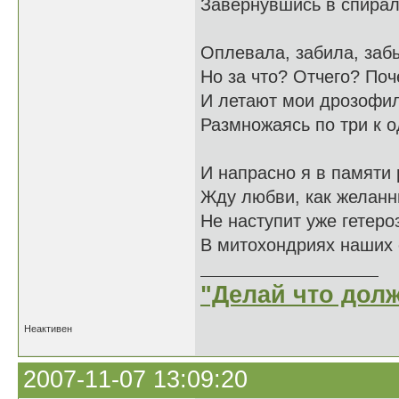
Завернувшись в спира
Оплевала, забила, заб
Но за что? Отчего? По
И летают мои дрозофи
Размножаясь по три к 
И напрасно я в памяти
Жду любви, как желанн
Не наступит уже гетеро
В митохондриях наших 
"Делай что долж
Неактивен
2007-11-07 13:09:20