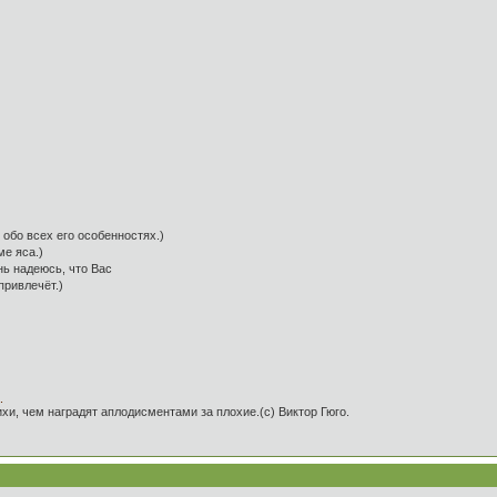
 обо всех его особенностях.)
е яса.)
нь надеюсь, что Вас
 привлечёт.)
.
и, чем наградят аплодисментами за плохие.(с) Виктор Гюго.