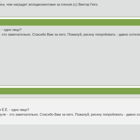
.
и, чем наградят аплодисментами за плохие.(с) Виктор Гюго.
 - одно лицо?
это замечательно. Спасибо Вам за него. Пожалуй, рискну попробовать - давно хотелос
Ё.Ё. - одно лицо?
ле - это замечательно. Спасибо Вам за него. Пожалуй, рискну попробовать - давно хот