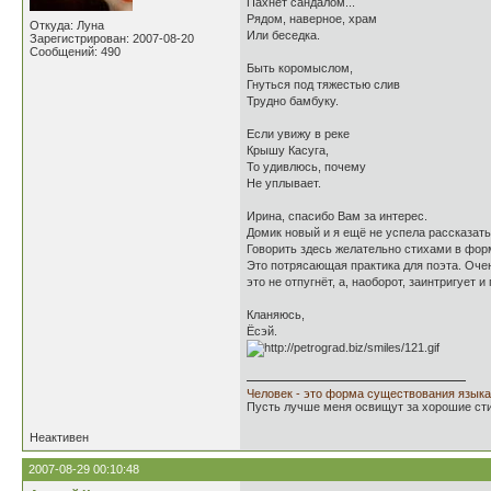
Пахнет сандалом...
Рядом, наверное, храм
Откуда: Луна
Или беседка.
Зарегистрирован: 2007-08-20
Сообщений: 490
Быть коромыслом,
Гнуться под тяжестью слив
Трудно бамбуку.
Если увижу в реке
Крышу Касуга,
То удивлюсь, почему
Не уплывает.
Ирина, спасибо Вам за интерес.
Домик новый и я ещё не успела рассказать
Говорить здесь желательно стихами в форм
Это потрясающая практика для поэта. Оче
это не отпугнёт, а, наоборот, заинтригует и
Кланяюсь,
Ёсэй.
Человек - это форма существования языка
Пусть лучше меня освищут за хорошие стих
Неактивен
2007-08-29 00:10:48