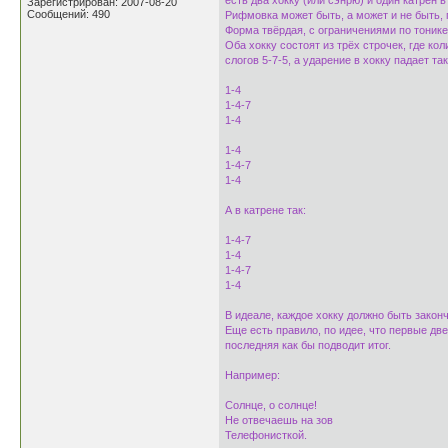
есть два хокку (или сэнрю) и один катрен в
Зарегистрирован: 2007-08-20
Сообщений: 490
Рифмовка может быть, а может и не быть, 
Форма твёрдая, c ограничениями по тонике
Оба хокку состоят из трёх строчек, где ко
слогов 5-7-5, а ударение в хокку падает так
1-4
1-4-7
1-4
1-4
1-4-7
1-4
А в катрене так:
1-4-7
1-4
1-4-7
1-4
В идеале, каждое хокку должно быть зако
Еще есть правило, по идее, что первые дв
последняя как бы подводит итог.
Например:
Солнце, о солнце!
Не отвечаешь на зов
Телефонисткой.