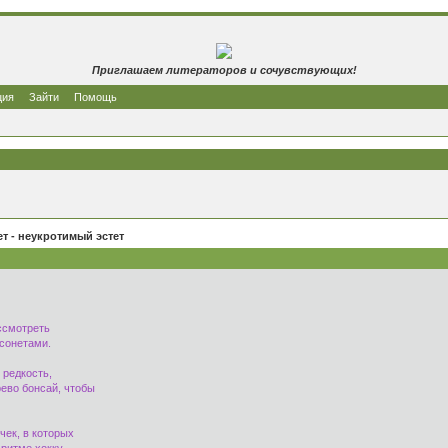
Приглашаем литераторов и сочувствующих!
ция
Зайти
Помощь
т - неукротимый эстет
ссмотреть
 сонетами.
 редкость,
ево бонсай, чтобы
чек, в которых