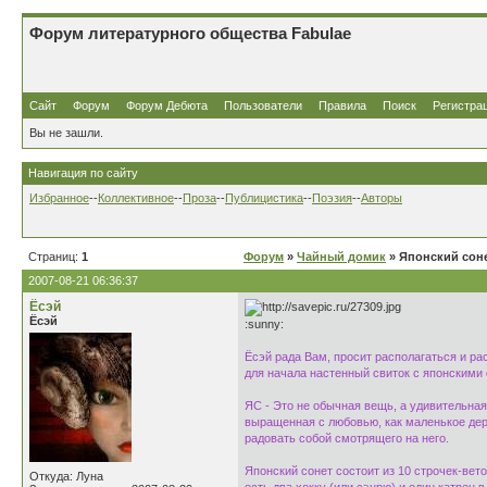
Форум литературного общества Fabulae
Сайт
Форум
Форум Дебюта
Пользователи
Правила
Поиск
Регистра
Вы не зашли.
Навигация по сайту
Избранное
--
Коллективное
--
Проза
--
Публицистика
--
Поэзия
--
Авторы
Страниц:
1
Форум
»
Чайный домик
» Японский соне
2007-08-21 06:36:37
Ёсэй
Ёсэй
:sunny:
Ёсэй рада Вам, просит располагаться и ра
для начала настенный свиток с японскими
ЯС - Это не обычная вещь, а удивительная
выращенная с любовью, как маленькое дер
радовать собой смотрящего на него.
Японский сонет состоит из 10 строчек-вето
Откуда: Луна