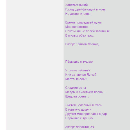
Занятых линий
Город, дрейфующий в ночь.
Не дозвониться...
Время пришедшей луны
Мне непонятно.
Спит мышь с полей заливных
В милых объятьях.
Ввтор: Климов Леонид
Пёрышко с тушью
Что мне заботы?
Или затменье Луны?
Мёртвые осы?
Сладкие соты
Мёдом и счастьем полны -
Щедрая осень...
Льётся целебный янтарь
В горькую душу -
Другом мне присланы в дар
Пёрышко с тушью...
Автор: Лепесток Хэ