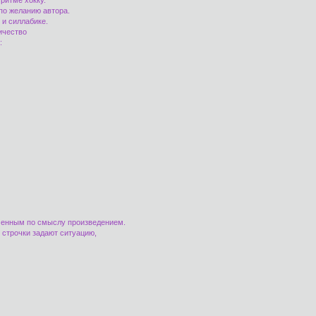
 ритме хокку.
по желанию автора.
 и силлабике.
личество
:
нченным по смыслу произведением.
е строчки задают ситуацию,