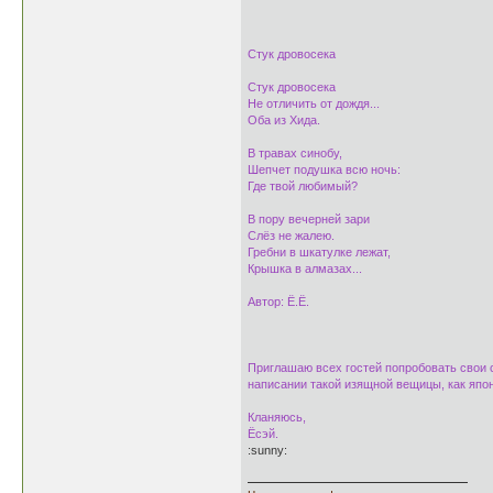
Стук дровосека
Стук дровосека
Не отличить от дождя...
Оба из Хида.
В травах синобу,
Шепчет подушка всю ночь:
Где твой любимый?
В пору вечерней зари
Слёз не жалею.
Гребни в шкатулке лежат,
Крышка в алмазах...
Автор: Ё.Ё.
Приглашаю всех гостей попробовать свои 
написании такой изящной вещицы, как япон
Кланяюсь,
Ёсэй.
:sunny: