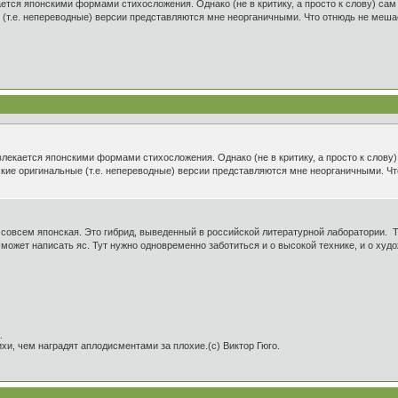
ется японскими формами стихосложения. Однако (не в критику, а просто к слову) са
(т.е. непереводные) версии представляются мне неорганичными. Что отнюдь не мешает
влекается японскими формами стихосложения. Однако (не в критику, а просто к слову
кие оригинальные (т.е. непереводные) версии представляются мне неорганичными. Что
е совсем японская. Это гибрид, выведенный в российской литературной лаборатории. Т
может написать яс. Тут нужно одновременно заботиться и о высокой технике, и о ху
.
и, чем наградят аплодисментами за плохие.(с) Виктор Гюго.