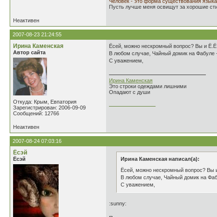
Человек - это форма существования языка
Пусть лучше меня освищут за хорошие стих
Неактивен
2007-08-23 21:24:55
Ирина Каменская
Ёсей, можно нескромный вопрос? Вы и Ё.Ё.
Автор сайта
В любом случае, Чайный домик на Фабуле - 
С уважением,
Ирина Каменская
Это строки одеждами лишними
Опадают с души
Откуда: Крым, Евпатория
________________
Зарегистрирован: 2006-09-09
Сообщений: 12766
Неактивен
2007-08-24 07:03:16
Ёсэй
Ёсэй
Ирина Каменская написал(а):
Ёсей, можно нескромный вопрос? Вы и 
В любом случае, Чайный домик на Фабу
С уважением,
:sunny: