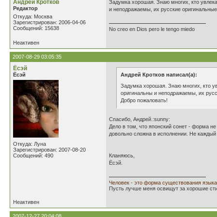
Андрей Кротков
Задумка хорошая. Знаю многих, кто увлека
Редактор
и неподражаемы, их русские оригинальные 
Откуда: Москва
Зарегистрирован: 2006-04-06
Сообщений: 15638
No creo en Dios pero le tengo miedo
Неактивен
2007-08-29 03:05:35
Ёсэй
Ёсэй
Андрей Кротков написал(а):
Задумка хорошая. Знаю многих, кто у
оригинальны и неподражаемы, их русс
Добро пожаловать!
Спасибо, Андрей.:sunny:
Дело в том, что японский сонет - форма н
довольно сложна в исполнении. Не каждый 
Откуда: Луна
Зарегистрирован: 2007-08-20
Сообщений: 490
Кланяюсь,
Ёсэй.
Человек - это форма существования языка
Пусть лучше меня освищут за хорошие стих
Неактивен
2007-12-27 20:04:08