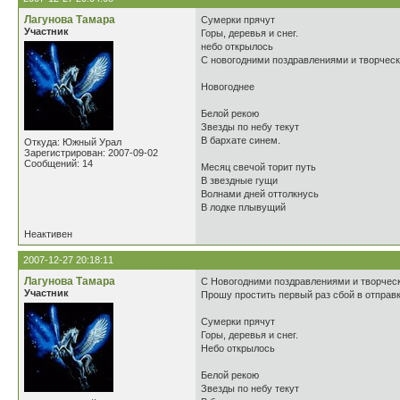
Лагунова Тамара
Сумерки прячут
Участник
Горы, деревья и снег.
небо открылось
С новогодними поздравлениями и творчес
Новогоднее
Белой рекою
Звезды по небу текут
В бархате синем.
Откуда: Южный Урал
Зарегистрирован: 2007-09-02
Сообщений: 14
Месяц свечой торит путь
В звездные гущи
Волнами дней оттолкнусь
В лодке плывущий
Неактивен
2007-12-27 20:18:11
Лагунова Тамара
С Новогодними поздравлениями и творчес
Участник
Прошу простить первый раз сбой в отправк
Сумерки прячут
Горы, деревья и снег.
Небо открылось
Белой рекою
Звезды по небу текут