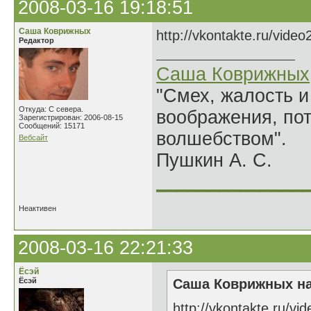
2008-03-16 19:18:51
Саша Коврижных
http://vkontakte.ru/vid
Редактор
Саша Коврижных
"Смех, жалость и
Откуда: С севера.
воображения, по
Зарегистрирован: 2006-08-15
Сообщений: 15171
волшебством".
Вебсайт
Пушкин А. С.
______________
Неактивен
2008-03-16 22:21:33
Ёсэй
Ёсэй
Саша Коврижных на
http://vkontakte.ru/