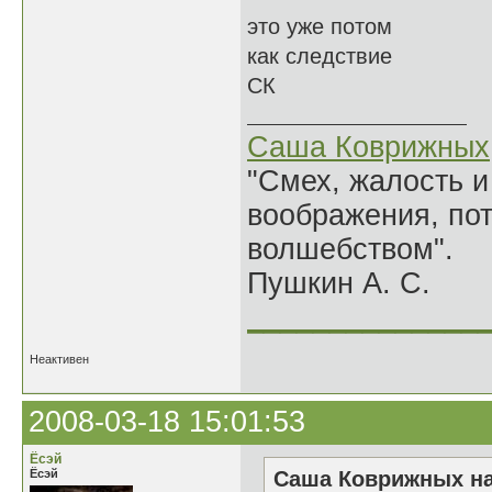
это уже потом
как следствие
СК
Саша Коврижных
"Смех, жалость и
воображения, по
волшебством".
Пушкин А. С.
______________
Неактивен
2008-03-18 15:01:53
Ёсэй
Ёсэй
Саша Коврижных на