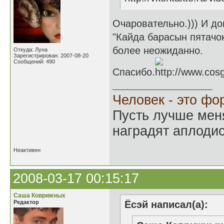
Очаровательно.))) И до
"Кайда барасын пятачо
более неожиданно.
Откуда: Луна
Зарегистрирован: 2007-08-20
Сообщений: 490
Спасибо.
Человек - это фо
Пусть лучше мен
наградят аплодис
Неактивен
2008-03-17 00:15:17
Саша Коврижных
Редактор
Ёсэй написал(а):