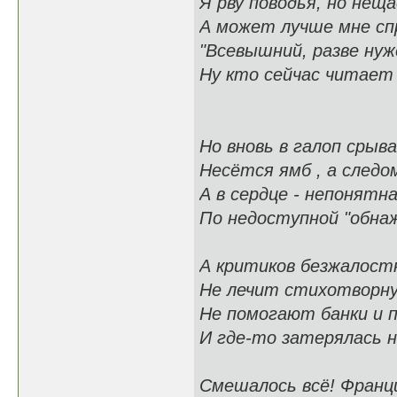
Я рву поводья, но нещ
А может лучше мне сп
"Всевышний, разве нуж
Ну кто сейчас читает 
Но вновь в галоп срыв
Несётся ямб , а следо
А в сердце - непонятн
По недоступной "обна
А критиков безжалост
Не лечит стихотворн
Не помогают банки и 
И где-то затерялась 
Смешалось всё! Франци