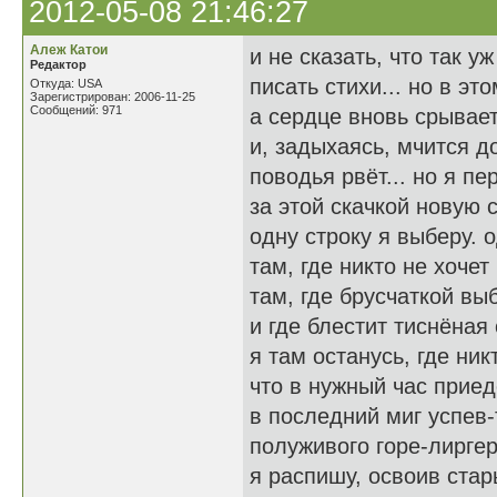
2012-05-08 21:46:27
Алеж Катои
и не сказать, что так у
Редактор
писать стихи... но в эт
Откуда: USA
Зарегистрирован: 2006-11-25
Сообщений: 971
а сердце вновь срывает
и, задыхаясь, мчится д
поводья рвёт... но я пе
за этой скачкой новую 
одну строку я выберу. о
там, где никто не хочет
там, где брусчаткой вы
и где блестит тиснёная
я там останусь, где ник
что в нужный час приед
в последний миг успев-
полуживого горе-лиргер
я распишу, освоив стар