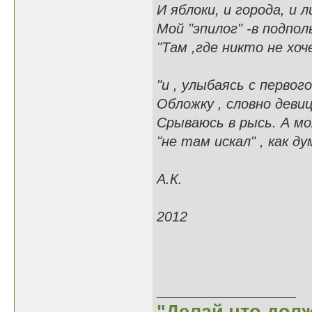
И яблоки, и города, и ли
Мой "эпилог" -в подпол
"Там ,где никто не хоч
"и , улыбаясь с первог
Обложку , словно деви
Срываюсь в рысь. А м
"не там искал" , как д
А.К.
2012