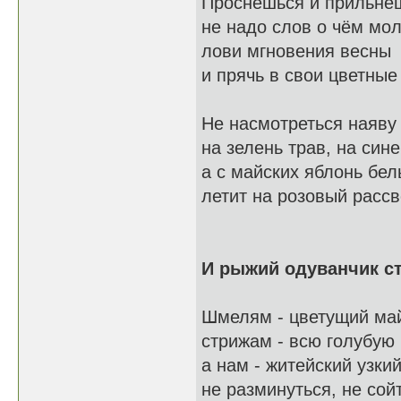
Проснёшься и прильнёш
не надо слов о чём мол
лови мгновения весны
и прячь в свои цветные
Не насмотреться наяву
на зелень трав, на синев
а с майских яблонь бел
летит на розовый рассв
И рыжий одуванчик с
Шмелям - цветущий май
стрижам - всю голубую 
а нам - житейский узкий
не разминуться, не сой