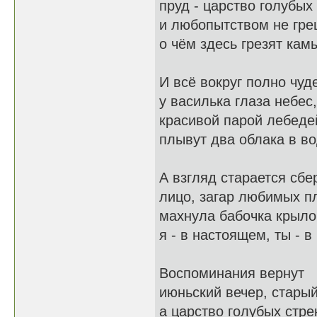
пруд - царство голубых 
и любопытством не гре
о чём здесь грезят кам
И всё вокруг полно чуде
у василька глаза небес,
красивой парой лебеде
плывут два облака в во
А взгляд старается сбе
лицо, загар любимых пл
махнула бабочка крыло
я - в настоящем, ты - в
Воспоминания вернут
июньский вечер, старый
а царство голубых стре