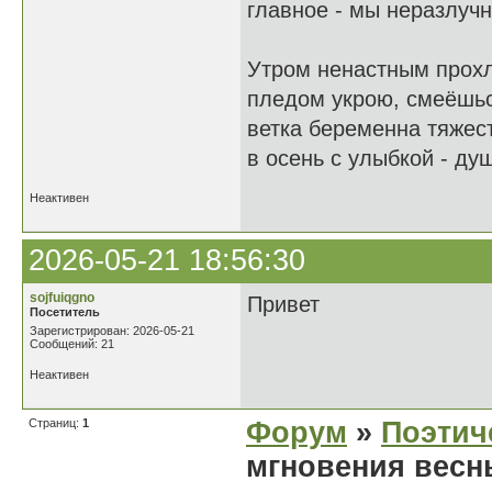
главное - мы неразлуч
Утром ненастным прохл
пледом укрою, смеёшься
ветка беременна тяжес
в осень с улыбкой - ду
Неактивен
2026-05-21 18:56:30
sojfuiqgno
Привет
Посетитель
Зарегистрирован: 2026-05-21
Сообщений: 21
Неактивен
Страниц:
1
Форум
»
Поэтич
мгновения весн