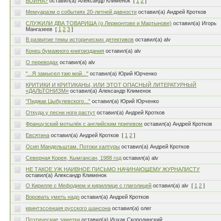
ВОЙНА?
оставил(а) Александр Клименок
[
1
2
]
Мемуаразм о событиях 20-летней давности
оставил(а) Андрей Кротков
СЛУЖИЛИ ДВА ТОВАРИЩА (о Лермонтове и Мартынове)
оставил(а) Игорь
Мангазеев
[
1
2
3
]
В развитие темы исторических детективов
оставил(а) alv
Конец бумажного книгоиздания
оставил(а) alv
О переводах
оставил(а) alv
"...Я замысел таю мой..."
оставил(а) Юрий Юрченко
КРИТИКИ И КРИТИКАНЫ, ИЛИ ЭТОТ ОПАСНЫЙ ЛИТЕРАТУРНЫЙ
«ДАЛЬТОНИЗМ»
оставил(а) Александр Клименок
"Пиджак Цыбулевского..."
оставил(а) Юрий Юрченко
Откуда у песни ноги растут
оставил(а) Андрей Кротков
Французский мотылёк с английским припевом
оставил(а) Андрей Кротков
Евсятина
оставил(а) Андрей Кротков
[
1
2
]
Осип Мандельштам. Потоки халтуры
оставил(а) Андрей Кротков
Северная Корея, Кымгансан, 1988 год
оставил(а) alv
НЕ ТАКОЕ УЖ НАИВНОЕ ПИСЬМО НАЧИНАЮЩЕМУ ЖУРНАЛИСТУ
оставил(а) Александр Клименок
О Кирилле с Мефодием и кириллице с глаголицей
оставил(а) alv
[
1
2
]
Воровать уметь надо
оставил(а) Андрей Кротков
квинтэссенция русского шансона
оставил(а) олег
Поэтические заметки
оставил(а) Ицхак Скородинский