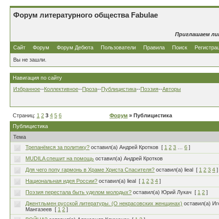
Форум литературного общества Fabulae
Приглашаем ли
Сайт
Форум
Форум Дебюта
Пользователи
Правила
Поиск
Регистра
Вы не зашли.
Навигация по сайту
Избранное
--
Коллективное
--
Проза
--
Публицистика
--
Поэзия
--
Авторы
Страниц:
1
2
3
4
5
6
Форум
» Публицистика
Публицистика
Тема
Трепанёмся за политику?
оставил(а) Андрей Кротков
[
1
2
3
…
6
]
MUDILA спешит на помощь
оставил(а) Андрей Кротков
Для чего попу гармонь в Храме Христа Спасителя?
оставил(а) lieal
[
1
2
3
4
]
Национальная идея России?
оставил(а) lieal
[
1
2
3
4
]
Поэзия перестала быть уделом молодых?
оставил(а) Юрий Лукач
[
1
2
]
Джентльмен русской литературы. (О некрасовских женщинах)
оставил(а) Иг
Мангазеев
[
1
2
]