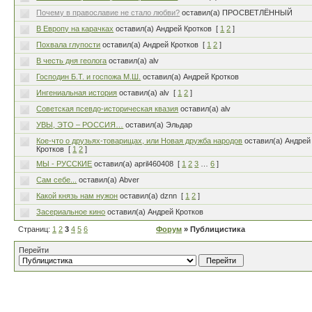
Почему в православие не стало любви?
оставил(а) ПРОСВЕТЛЁННЫЙ
В Европу на карачках
оставил(а) Андрей Кротков
[
1
2
]
Похвала глупости
оставил(а) Андрей Кротков
[
1
2
]
В честь дня геолога
оставил(а) alv
Господин Б.Т. и госпожа М.Ш.
оставил(а) Андрей Кротков
Ингениальная история
оставил(а) alv
[
1
2
]
Советская псевдо-историческая квазия
оставил(а) alv
УВЫ, ЭТО – РОССИЯ…
оставил(а) Эльдар
Кое-что о друзьях-товарищах, или Новая дружба народов
оставил(а) Андрей
Кротков
[
1
2
]
МЫ - РУССКИЕ
оставил(а) april460408
[
1
2
3
…
6
]
Сам себе...
оставил(а) Abver
Какой князь нам нужон
оставил(а) dznn
[
1
2
]
Засериальное кино
оставил(а) Андрей Кротков
Страниц:
1
2
3
4
5
6
Форум
» Публицистика
Перейти