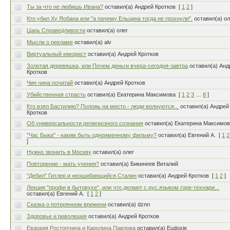
Ты за что не любишь Ивана?
оставил(а) Андрей Кротков
[
1
2
]
Кто убил Ху Яобана или "а пачему Ельцина тогда не грохнули".
оставил(а) ол
Царь Справедливости
оставил(а) олег
Мысли о рекламе
оставил(а) alv
Виртуальный юморист
оставил(а) Андрей Кротков
Золотая деревяшка, или Почем деньги вчера-сегодня-завтра
оставил(а) Анд
Кротков
Чин чина почитай
оставил(а) Андрей Кротков
Убийственная страсть
оставил(а) Екатерина Максимова
[
1
2
3
…
8
]
Кто взял Бастилию? Положь на место - люди волнуются...
оставил(а) Андрей
Кротков
Об универсальности религиозного сознания
оставил(а) Екатерина Максимо
"Час Быка" - каким быть одноименному фильму?
оставил(а) Евгений А.
[
1
2
]
Нужно звонить в Москву
оставил(а) олег
Повторение - мать учения?
оставил(а) Бикинеев Виталий
"Дебил" Гитлер и неошибающийся Сталин
оставил(а) Андрей Кротков
[
1
2
]
Лекция "профи в бытовухе", или что делают с рус.языком горе-технари...
оставил(а) Евгений А.
[
1
2
]
Сказка о потерянном времени
оставил(а) dznn
Здоровье и революция
оставил(а) Андрей Кротков
Евдокия Ростопчина и Каролина Павлова
оставил(а) Eudoxie