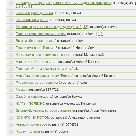
О неандертальцах, антропологах и тому подобных материях
оставил(а) alv
1
2
3
…
8
]
Тайное оружие дьявола
оставил(а) bukwa
Распинатели Христа
оставил(а) bukwa
Милость превозносится над судом (Иак. 2, 13)
оставил(а) bukwa
Психологические корни атеизма
оставил(а) bukwa
[
1
2
]
Брак: любовь или сделка?
оставил(а) bukwa
Помни имя своё, Россия!!!
оставил(а) Нинель Лоу
Когда нам станет всем понятно.
оставил(а) Мурманский
Насчет чего бы почитать...
оставил(а) Андрей Кротков
Про чукчей (не анекдоты)
оставил(а) alv
Нора Галь и рифмы к слову "Европа"
оставил(а) Андрей Кротков
Русское качество (реплика 2)
оставил(а) олег
Москва
оставил(а) 3674721
Спасёт ли мир красота?
оставил(а) bukwa
ЖИТЬ - ПОЛЕЗНО
оставил(а) Александр Клименок
Высоцкий: жираф, которому виднее
оставил(а) Игорь Мангазеев
КОЕ-ЧТО НА ПОТОМ
оставил(а) Александр Клименок
Антикризисное эссе
оставил(а) 3674721
Момент истины
оставил(а) bukwa