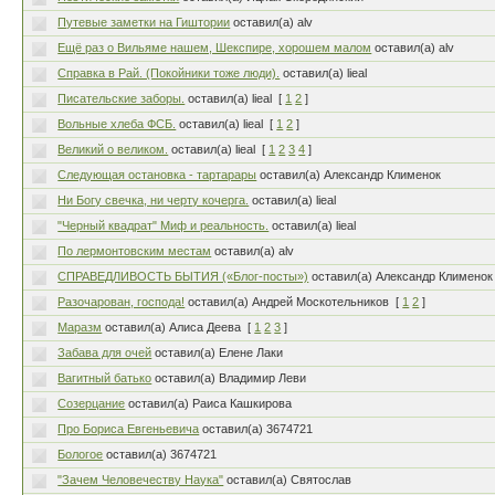
Путевые заметки на Гиштории
оставил(а) alv
Ещё раз о Вильяме нашем, Шекспире, хорошем малом
оставил(а) alv
Справка в Рай. (Покойники тоже люди).
оставил(а) lieal
Писательские заборы.
оставил(а) lieal
[
1
2
]
Вольные хлеба ФСБ.
оставил(а) lieal
[
1
2
]
Великий о великом.
оставил(а) lieal
[
1
2
3
4
]
Следующая остановка - тартарары
оставил(а) Александр Клименок
Ни Богу свечка, ни черту кочерга.
оставил(а) lieal
"Черный квадрат" Миф и реальность.
оставил(а) lieal
По лермонтовским местам
оставил(а) alv
СПРАВЕДЛИВОСТЬ БЫТИЯ («Блог-посты»)
оставил(а) Александр Клименок
Разочарован, господа!
оставил(а) Андрей Москотельников
[
1
2
]
Маразм
оставил(а) Алиса Деева
[
1
2
3
]
Забава для очей
оставил(а) Елене Лаки
Вагитный батько
оставил(а) Владимир Леви
Созерцание
оставил(а) Раиса Кашкирова
Про Бориса Евгеньевича
оставил(а) 3674721
Бологое
оставил(а) 3674721
"Зачем Человечеству Наука"
оставил(а) Святослав