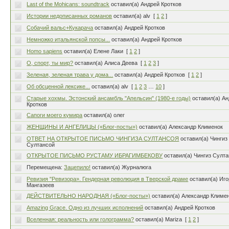
Last of the Mohicans: soundtrack
оставил(а) Андрей Кротков
Истории недописанных романов
оставил(а) alv
[
1
2
]
Собачий вальс+Кукарача
оставил(а) Андрей Кротков
Немножко итальянской попсы...
оставил(а) Андрей Кротков
Homo sapiens
оставил(а) Елене Лаки
[
1
2
]
О, спорт, ты мир?
оставил(а) Алиса Деева
[
1
2
3
]
Зеленая, зеленая трава у дома...
оставил(а) Андрей Кротков
[
1
2
]
Об обсценной лексике...
оставил(а) alv
[
1
2
3
…
10
]
Старые хохмы. Эстонский ансамбль "Апельсин" (1980-е годы)
оставил(а) А
Кротков
Сапоги моего кумира
оставил(а) олег
ЖЕНЩИНЫ И АНГЕЛИЦЫ («Блог-посты»)
оставил(а) Александр Клименок
ОТВЕТ НА ОТКРЫТОЕ ПИСЬМО ЧИНГИЗА СУЛТАНСОЯ
оставил(а) Чингиз
Султансой
ОТКРЫТОЕ ПИСЬМО РУСТАМУ ИБРАГИМБЕКОВУ
оставил(а) Чингиз Султ
Перемещена:
Зацепило!
оставил(а) Журналюга
Ревизия "Ревизора». Гендерная революция в Тверской драме
оставил(а) Иг
Мангазеев
ДЕЙСТВИТЕЛЬНО НАРОДНАЯ («Блог-посты»)
оставил(а) Александр Климе
Amazing Grace. Одно из лучших исполнений
оставил(а) Андрей Кротков
Вселенная: реальность или голограмма?
оставил(а) Mariza
[
1
2
]