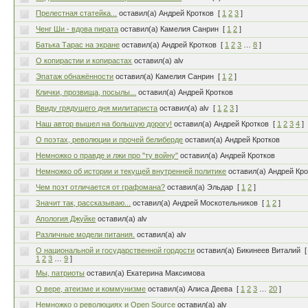
Прелестная статейка...
оставил(а) Андрей Кротков
[
1
2
3
]
Ченг Ши - вдова пирата
оставил(а) Камелия Санрин
[
1
2
]
Батька Тарас на экране
оставил(а) Андрей Кротков
[
1
2
3
…
8
]
О копирастии и копирастах
оставил(а) alv
Эпатаж обнажённости
оставил(а) Камелия Санрин
[
1
2
]
Клички, прозвища, посылы...
оставил(а) Андрей Кротков
Ввиду грядущего дня милитариста
оставил(а) alv
[
1
2
3
]
Наш автор вышел на большую дорогу!
оставил(а) Андрей Кротков
[
1
2
3
4
]
О поэтах, революции и прочей белиберде
оставил(а) Андрей Кротков
Немножко о правде и лжи про "ту войну"
оставил(а) Андрей Кротков
Немножко об истории и текущей внутренней политике
оставил(а) Андрей Кр
Чем поэт отличается от графомана?
оставил(а) Эльдар
[
1
2
]
Значит так, рассказываю...
оставил(а) Андрей Москотельников
[
1
2
]
Апология Джуйке
оставил(а) alv
Различные модели питания.
оставил(а) alv
О национальной и государственной гордости
оставил(а) Бикинеев Виталий
[
1
2
3
…
9
]
Мы, патриоты
оставил(а) Екатерина Максимова
О вере, атеизме и коммунизме
оставил(а) Алиса Деева
[
1
2
3
…
20
]
Немножко о революциях и Open Source
оставил(а) alv