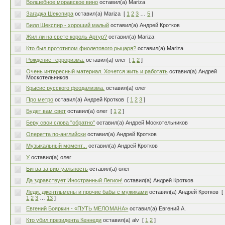
Волшебное моравское вино
оставил(а) Mariza
Загадка Шекспира
оставил(а) Mariza
[
1
2
3
…
5
]
Билл Шекспир - хороший малый
оставил(а) Андрей Кротков
Жил ли на свете король Артур?
оставил(а) Mariza
Кто был прототипом фиолетового рыцаря?
оставил(а) Mariza
Рождение терроризма.
оставил(а) олег
[
1
2
]
Очень интересный материал. Хочется жить и работать
оставил(а) Андрей
Москотельников
Крысис русского феодализма.
оставил(а) олег
Про метро
оставил(а) Андрей Кротков
[
1
2
3
]
Будет вам свет
оставил(а) олег
[
1
2
]
Беру свои слова "обратно"
оставил(а) Андрей Москотельников
Оперетта по-английски
оставил(а) Андрей Кротков
Музыкальный момент...
оставил(а) Андрей Кротков
У
оставил(а) олег
Битва за виртуальность
оставил(а) олег
Да здравствует Иностранный Легион!
оставил(а) Андрей Кротков
Леди, джентльмены и прочие бабы с мужиками
оставил(а) Андрей Кротков
[
1
2
3
…
13
]
Евгений Бояркин - «ПУТЬ МЕЛОМАНА»
оставил(а) Евгений А.
Кто убил президента Кеннеди
оставил(а) alv
[
1
2
]