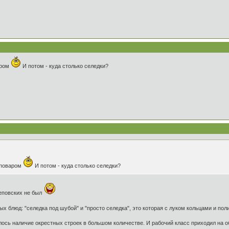
аром
И потом - куда столько селедки?
 поваром
И потом - куда столько селедки?
деповских не был
х блюд: "селедка под шубой" и "просто селедка", это которая с луком кольцами и по
ось наличие окрестных строек в большом количестве. И рабочий класс приходил на о