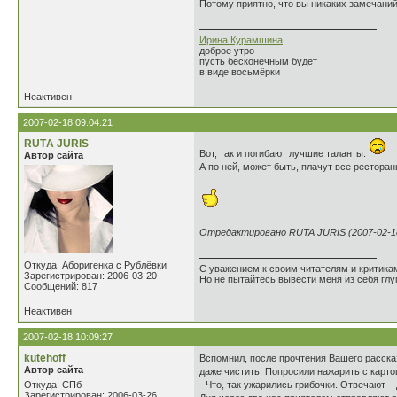
Потому приятно, что вы никаких замечани
Ирина Курамшина
доброе утро
пусть бесконечным будет
в виде восьмёрки
Неактивен
2007-02-18 09:04:21
RUTА JURIS
Вот, так и погибают лучшие таланты.
Автор сайта
А по ней, может быть, плачут все рестора
Отредактировано RUTA JURIS (2007-02-18
Откуда: Аборигенка с Рублёвки
С уважением к своим читателям и критика
Зарегистрирован: 2006-03-20
Но не пытайтесь вывести меня из себя глу
Сообщений: 817
Неактивен
2007-02-18 10:09:27
kutehoff
Вспомнил, после прочтения Вашего рассказ
Автор сайта
даже чистить. Попросили нажарить с карто
Откуда: СПб
- Что, так ужарились грибочки. Отвечают – 
Зарегистрирован: 2006-03-26