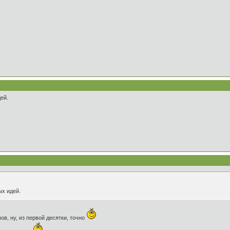
дей.
ых идей.
ов, ну, из первой десятки, точно