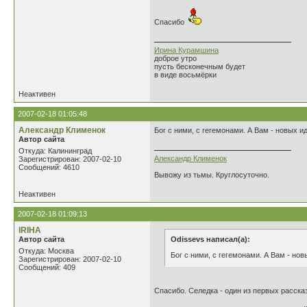
Спасибо
Ирина Курамшина
доброе утро
пусть бесконечным будет
в виде восьмёрки
Неактивен
2007-02-18 01:05:48
Александр Клименок
Бог с ними, с гегемонами. А Вам - новых и
Автор сайта
Откуда: Калининград
Александр Клименок
Зарегистрирован: 2007-02-10
Сообщений: 4610
Вывожу из тьмы. Круглосуточно.
Неактивен
2007-02-18 01:09:13
IRIHA
Автор сайта
Odissevs написал(а):
Откуда: Москва
Бог с ними, с гегемонами. А Вам - нов
Зарегистрирован: 2007-02-10
Сообщений: 409
Спасибо. Селедка - один из первых рассказ