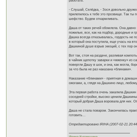
работать.
- Слушай, Селёдка, - Зося довольно друже
прилепилось к тебе это прозвище. Так ты 
шефство. Будем откармливать.
Даша от таких речей обомлела. Она давно 
пожилые, все, как на подбор, дородные и г
Дашка всегда отказывалась, гордость не по
в который она поступила, еще учась на вто
Дашкиной душе взрыв эмоций, с тех пор о
Вот так, стоя на раздаче, разливая компо
в чайник щепотку заварки и «жженку» из с
повергли Дашу в шок, и она, как могла, бо
за что была не раз наказана «блинами».
Наказание «блинами» - приятная в домашни
ожогами, а, глядя на Дашкино лицо, любом
Эта первая работа очень закалила Дашкин 
соседней стройки, высоко ценили Дашкины 
который добрая Даша воровала для них. О
Даша не стала поваром. Закончилась практ
готовить…
Отредактировано IRIHA (2007-02-21 20:44
Ирина Курамшина