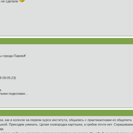
й не сделали
ны города Париж
У
.
 09:05:23)
м.
пыми подколами...
а, как в колхозе на первом курсе института, общались с практикантками из общепита. 
шкой. Приходим ужинать. Целая сковородка картошки, а грибов почти нет. Спрашиваем
да.