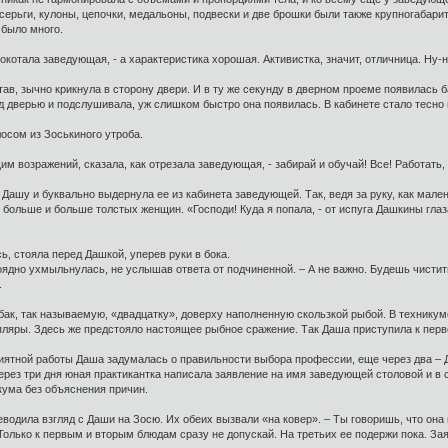
серьги, кулоны, цепочки, медальоны, подвески и две брошки были также крупногабарит
 было много.
рокотала заведующая, - а характеристика хорошая. Активистка, значит, отличница. Ну-
став, зычно крикнула в сторону двери. И в ту же секунду в дверном проеме появилас
д дверью и подслушивала, уж слишком быстро она появилась. В кабинете стало тесно 
лосом из Зоськиного утроба.
щим возражений, сказала, как отрезала заведующая, - забирай и обучай! Все! Работать,
ашу и буквально выдернула ее из кабинета заведующей. Так, ведя за руку, как мале
 больше и больше толстых женщин. «Господи! Куда я попала, - от испуга Дашкины глаза
сь, стояла перед Дашкой, уперев руки в бока.
ядно ухмыльнулась, не услышав ответа от подчиненной. – А не важно. Будешь чистить 
.
ак, так называемую, «двадцатку», доверху наполненную скользкой рыбой. В техникуме
пляры. Здесь же предстояло настоящее рыбное сражение. Так Даша приступила к перв
иятной работы Даша задумалась о правильности выбора профессии, еще через два – Д
ерез три дня юная практикантка написала заявление на имя заведующей столовой и в 
икума без объяснения причин.
одила взгляд с Даши на Зосю. Их обеих вызвали «на ковер». – Ты говоришь, что она и
 Только к первым и вторым блюдам сразу не допускай. На третьих ее подержи пока. За