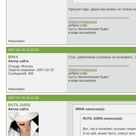
Прошли годы. Даша научилась не только ест
Ирина Курамшина
доброе утро
пусть бесконечным будет
в виде восьмёрки
Неактивен
2007-02-18 13:35:50
IRIHA
Стас, работников столовых не исправить. Эт
Автор сайта
Откуда: Москва
Ирина Курамшина
Зарегистрирован: 2007-02-10
доброе утро
Сообщений: 409
пусть бесконечным будет
в виде восьмёрки
Неактивен
2007-02-18 14:12:38
RUTА JURIS
Автор сайта
IRIHA написал(а):
RUTA JURIS написал(а):
Вот, так и погибают лучшие талан
А по ней, может быть, плачут вс