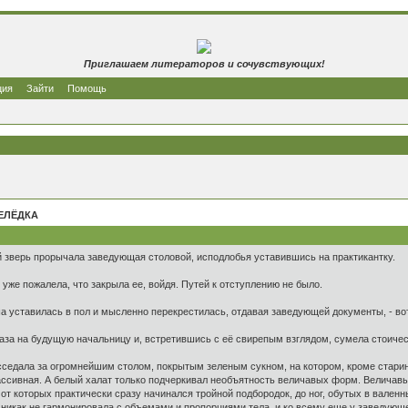
Приглашаем литераторов и сочувствующих!
ция
Зайти
Помощь
ЕЛЁДКА
й зверь прорычала заведующая столовой, исподлобья уставившись на практикантку.
 уже пожалела, что закрыла ее, войдя. Путей к отступлению не было.
аша уставилась в пол и мысленно перекрестилась, отдавая заведующей документы, - во
лаза на будущую начальницу и, встретившись с её свирепым взглядом, сумела стоичес
седала за огромнейшим столом, покрытым зеленым сукном, на котором, кроме старинн
массивная. А белый халат только подчеркивал необъятность величавых форм. Величав
 от которых практически сразу начинался тройной подбородок, до ног, обутых в вален
 никак не гармонировала с объемами и пропорциями тела, и ко всему еще у заведую