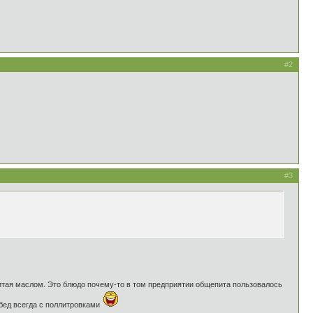
#2
#3
литая маслом. Это блюдо почему-то в том предприятии общепита пользовалось
бед всегда с поллитровками