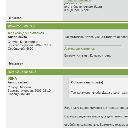
доброе утро
пусть бесконечным будет
в виде восьмёрки
Неактивен
2007-02-18 00:33:20
Александр Клименок
Автор сайта
Так хотелось, чтобы Даша стала-таки пов
Откуда: Калининград
Зарегистрирован: 2007-02-10
Сообщений: 4610
Александр Клименок
Вывожу из тьмы. Круглосуточно.
Неактивен
2007-02-18 00:53:27
IRIHA
Автор сайта
Odissevs написал(а):
Откуда: Москва
Зарегистрирован: 2007-02-10
Так хотелось, чтобы Даша стала-таки
Сообщений: 409
Вот, сразу видно, человек в столовых сов
Селедка разделывалась для двух закусочны
особой популярностью. Возможно сказывал