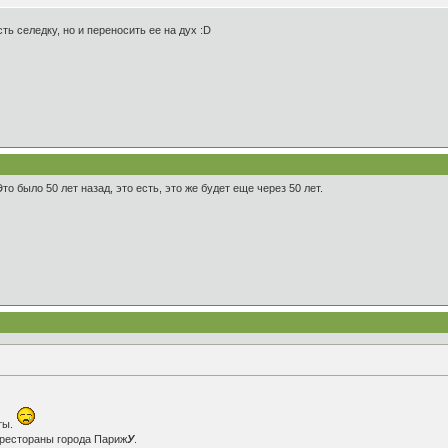
ь селедку, но и переносить ее на дух :D
о было 50 лет назад, это есть, это же будет еще через 50 лет.
ты.
е рестораны города Париж
У
.