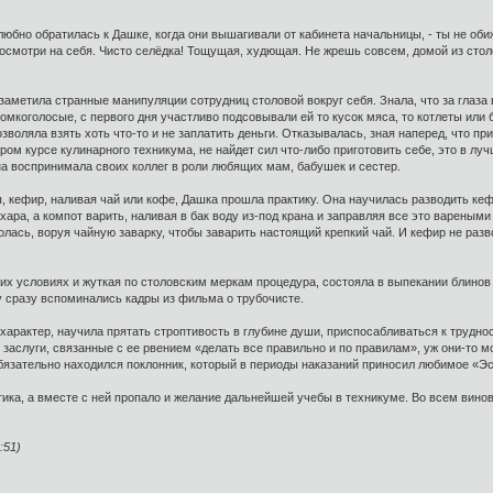
любно обратилась к Дашке, когда они вышагивали от кабинета начальницы, - ты не обиж
посмотри на себя. Чисто селёдка! Тощущая, худющая. Не жрешь совсем, домой из столо
заметила странные манипуляции сотрудниц столовой вокруг себя. Знала, что за глаза 
ромкоголосые, с первого дня участливо подсовывали ей то кусок мяса, то котлеты или
зволяла взять хоть что-то и не заплатить деньги. Отказывалась, зная наперед, что п
ром курсе кулинарного техникума, не найдет сил что-либо приготовить себе, это в луч
на воспринимала своих коллег в роли любящих мам, бабушек и сестер.
ты, кефир, наливая чай или кофе, Дашка прошла практику. Она научилась разводить к
ахара, а компот варить, наливая в бак воду из-под крана и заправляя все это вареным
ролась, воруя чайную заварку, чтобы заварить настоящий крепкий чай. И кефир не разв
х условиях и жуткая по столовским меркам процедура, состояла в выпекании блинов 
у сразу вспоминались кадры из фильма о трубочисте.
характер, научила прятать строптивость в глубине души, приспосабливаться к трудно
заслуги, связанные с ее рвением «делать все правильно и по правилам», уж они-то мо
бязательно находился поклонник, который в периоды наказаний приносил любимое «Э
ика, а вместе с ней пропало и желание дальнейшей учебы в техникуме. Во всем винов
:51)