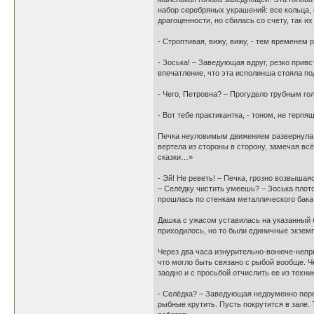
набор серебряных украшений: все кольца, 
драгоценности, но сбилась со счету, так их
- Строптивая, вижу, вижу, - тем временем 
- Зоська! – Заведующая вдруг, резко прив
впечатление, что эта исполинша стояла по
- Чего, Петровна? – Прогудело трубным го
- Вот тебе практикантка, - тоном, не терпя
Печка неуловимым движением развернула Д
вертела из стороны в сторону, замечая всё
сказки…»
- Эй! Не реветь! – Печка, грозно возвышая
– Селёдку чистить умеешь? – Зоська плото
прошлась по стенкам металлического бака
Дашка с ужасом уставилась на указанный б
приходилось, но то были единичные экзем
Через два часа изнурительно-вонюче-непр
что могло быть связано с рыбой вообще. Ч
заодно и с просьбой отчислить ее из техн
- Селёдка? – Заведующая недоуменно перев
рыбные крутить. Пусть покрутится в зале.