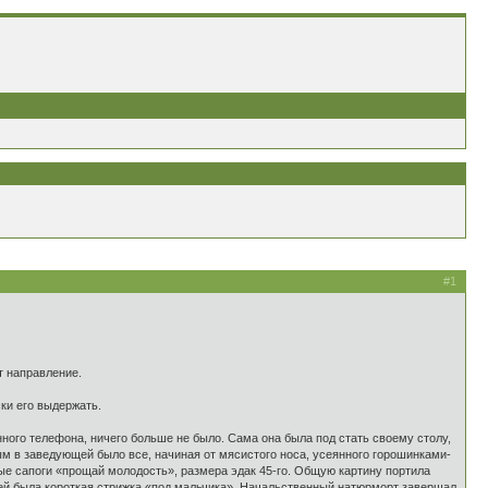
#1
т направление.
ки его выдержать.
ого телефона, ничего больше не было. Сама она была под стать своему столу,
ым в заведующей было все, начиная от мясистого носа, усеянного горошинками-
ные сапоги «прощай молодость», размера эдак 45-го. Общую картину портила
щей была короткая стрижка «под мальчика». Начальственный натюрморт завершал