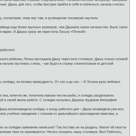
ные. Даша, для того, чтобы быстрее прийти в себя и отвлечься, начала считать
ну, посмотрим, чему вас там, в кулинарном техникуме научили.
ь бабища еще более крупных размеров, чем Дашкино новое начальство. Было такое
и жарко. И Дашка сразу же окрестила Зоську «Печкой».
 работать!
нького ребенка, Печка протащила Дашу через всю столовую. Даша только головой
 начали застилать слезы, - как будто в страну слонопотамов из детской
селёдку, не велика премудрость. От сих и до сих. – И Зосина рука любовно
 она, конечно же, получила навыки чистки рыбы, и селедку разделывать
ой в своей жизни работе. С селедки началась Дашина трудовая биография.
аша возненавидела селёдку, к концу рабочего дня – Даша ненавидела уже все,
свое учебное заведение с отказом от дальнейшего прохождения практики, а
з-за селёдки заявление написала? Так поставь ее на раздачу. Хватит ей хвосты
явление твое не принимается. Нечего позорить нашу столовую. Все! Работать,