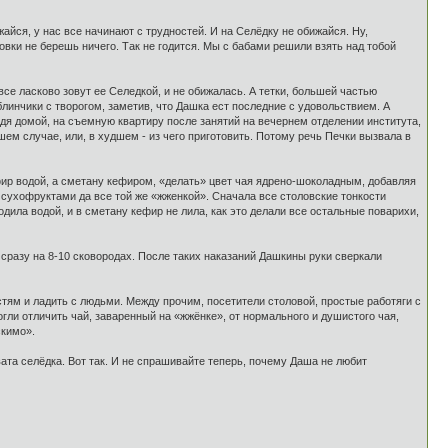
айся, у нас все начинают с трудностей. И на Селёдку не обижайся. Ну,
вки не берешь ничего. Так не годится. Мы с бабами решили взять над тобой
все ласково зовут ее Селедкой, и не обижалась. А тетки, большей частью
 блинчики с творогом, заметив, что Дашка ест последние с удовольствием. А
ридя домой, на съемную квартиру после занятий на вечернем отделении института,
шем случае, или, в худшем - из чего приготовить. Потому речь Печки вызвала в
ефир водой, а сметану кефиром, «делать» цвет чая ядрено-шоколадным, добавляя
и сухофруктами да все той же «жженкой». Сначала все столовские тонкости
одила водой, и в сметану кефир не лила, как это делали все остальные поварихи,
сразу на 8-10 сковородах. После таких наказаний Дашкины руки сверкали
стям и ладить с людьми. Между прочим, посетители столовой, простые работяги с
гли отличить чай, заваренный на «жжёнке», от нормального и душистого чая,
скимо».
ата селёдка. Вот так. И не спрашивайте теперь, почему Даша не любит