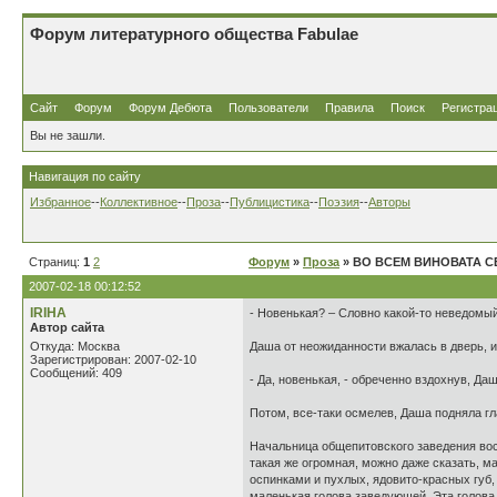
Форум литературного общества Fabulae
Сайт
Форум
Форум Дебюта
Пользователи
Правила
Поиск
Регистра
Вы не зашли.
Навигация по сайту
Избранное
--
Коллективное
--
Проза
--
Публицистика
--
Поэзия
--
Авторы
Страниц:
1
2
Форум
»
Проза
» ВО ВСЕМ ВИНОВАТА С
2007-02-18 00:12:52
IRIHA
- Новенькая? – Словно какой-то неведомы
Автор сайта
Откуда: Москва
Даша от неожиданности вжалась в дверь, и
Зарегистрирован: 2007-02-10
Сообщений: 409
- Да, новенькая, - обреченно вздохнув, Д
Потом, все-таки осмелев, Даша подняла г
Начальница общепитовского заведения вос
такая же огромная, можно даже сказать, 
оспинками и пухлых, ядовито-красных губ,
маленькая голова заведующей. Эта голова