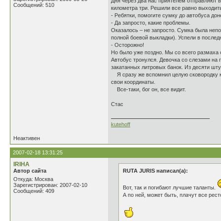
Дня через два нас приятелем отправляют в
Сообщений: 510
километра три. Решили все равно выходить 
- Ребятки, помогите сумку до автобуса дон
- Да запросто, какие проблемы.
Оказалось – не запросто. Сумка была непо
полной боевой выкладки). Успели в последн
- Осторожно!
Но было уже поздно. Мы со всего размаха с
Автобус тронулся. Девочка со слезами на г
закатанных литровых банок. Из десяти шту
Я сразу же вспомнил целую сковородку кар
свои координаты.
Все-таки, бог он, все видит.
Стас
kutehoff
Неактивен
2007-02-18 13:31:25
IRIHA
Автор сайта
RUTA JURIS написал(а):
Откуда: Москва
Зарегистрирован: 2007-02-10
Вот, так и погибают лучшие таланты.
Сообщений: 409
А по ней, может быть, плачут все рес