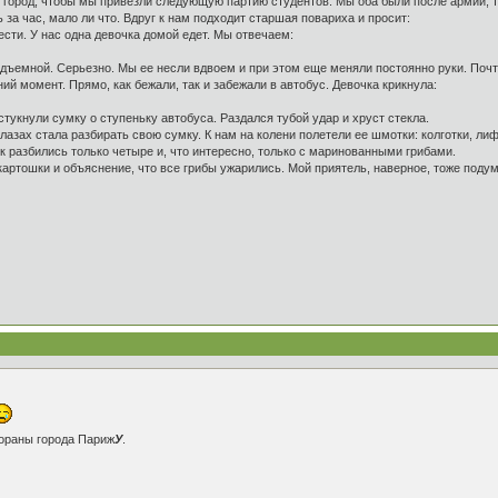
 город, чтобы мы привезли следующую партию студентов. Мы оба были после армии, то
за час, мало ли что. Вдруг к нам подходит старшая повариха и просит:
ести. У нас одна девочка домой едет. Мы отвечаем:
дъемной. Серьезно. Мы ее несли вдвоем и при этом еще меняли постоянно руки. Почти
ий момент. Прямо, как бежали, так и забежали в автобус. Девочка крикнула:
тукнули сумку о ступеньку автобуса. Раздался тубой удар и хруст стекла.
лазах стала разбирать свою сумку. К нам на колени полетели ее шмотки: колготки, ли
к разбились только четыре и, что интересно, только с маринованными грибами.
тошки и объяснение, что все грибы ужарились. Мой приятель, наверное, тоже подумал
тораны города Париж
У
.