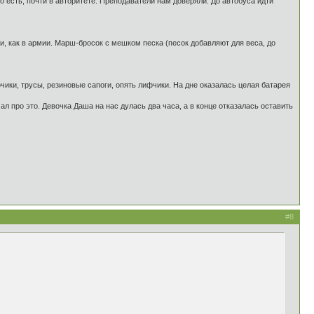
 есть, почти в авторитете. Преподаватели нам доверяли. До автобуса идти
, как в армии. Марш-бросок с мешком песка (песок добавляют для веса, до
фчики, трусы, резиновые сапоги, опять лифчики. На дне оказалась целая батарея
 про это. Девочка Даша на нас дулась два часа, а в конце отказалась оставить
#8