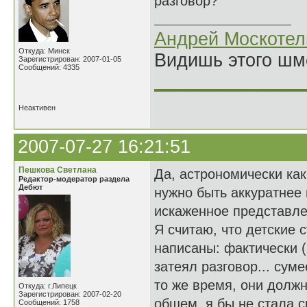
разговор?
Андрей Москотел
Откуда: Минск
Видишь этого шм
Зарегистрирован: 2007-01-05
Сообщений: 4335
______________
Неактивен
2007-07-27 16:21:51
Пешкова Светлана
Да, астрономически как-
Редактор-модератор раздела
Дебют
нужно быть аккуратнее 
искаженное представле
Я считаю, что детские
написаны: фактически (
затеял разговор... суме
то же время, они должн
Откуда: г.Липецк
Зарегистрирован: 2007-02-20
общем, я бы не стала с
Сообщений: 1758