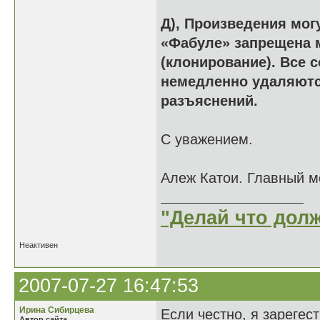
Д), Произведения мог
«Фабуле» запрещена 
(клонирование). Все 
немедленно удаляютс
разъяснений.
С уважением.
Алеж Катои. Главный м
"Делай что долж
Неактивен
2007-07-27 16:47:53
Ирина Сибирцева
Если честно, я зарегес
Автор сайта