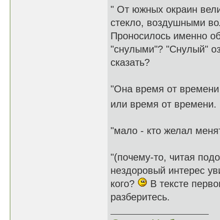
" От южных окраин вели
стекло, воздушными во
Проносилось именно об
"снулыми"? "Снулый" оз
сказать?
"Она время от времени 
или время от времени.
"мало - кто желал меня
"(почему-то, читая под
нездоровый интерес уви
кого?
В тексте перво
разберитесь.