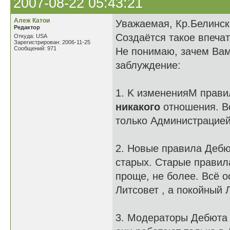
2007-08-22 05:43:21
Алеж Катои
Уважаемая, Кр.Белинск
Редактор
Создаётся такое впеча
Откуда: USA
Зарегистрирован: 2006-11-25
Сообщений: 971
Не понимаю, зачем Вам 
заблуждение:
1. K измененияM прави
никакого
отношения. В
только Администрацие
2. Новые правила Дебю
старых. Старые прави
проще, не более. Всё 
Литсовет , а покойный 
3. Модераторы Дебют