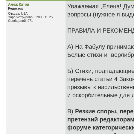
Алеж Катои
Уважаемая ,Елена! Дум
Редактор
вопросы (нужное я выд
Откуда: USA
Зарегистрирован: 2006-11-25
Сообщений: 971
ПРАВИЛА И РЕКОМЕН
А) На Фабулу принимаю
Белые стихи и верлибр
Б) Стихи, подпадающие
перечень статьи 4 Зак
призывы к насильствен
и оскорбительные для 
В)
Резкие споры, пере
претензий редакторам
форуме категорическ