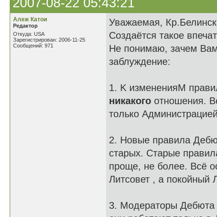
2007-08-22 05:43:21
Алеж Катои
Уважаемая, Кр.Белинск
Редактор
Создаётся такое впеча
Откуда: USA
Зарегистрирован: 2006-11-25
Сообщений: 971
Не понимаю, зачем Вам 
заблуждение:
1. K измененияM прави
никакого
отношения. В
только Администрацие
2. Новые правила Дебю
старых. Старые прави
проще, не более. Всё 
Литсовет , а покойный 
3. Модераторы Дебют