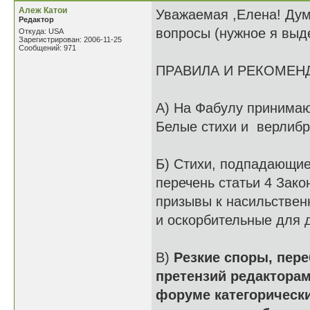
Алеж Катои
Уважаемая ,Елена! Дум
Редактор
вопросы (нужное я выд
Откуда: USA
Зарегистрирован: 2006-11-25
Сообщений: 971
ПРАВИЛА И РЕКОМЕН
А) На Фабулу принимаю
Белые стихи и верлибр
Б) Стихи, подпадающие
перечень статьи 4 Зак
призывы к насильствен
и оскорбительные для 
В)
Резкие споры, пере
претензий редакторам
форуме категорическ