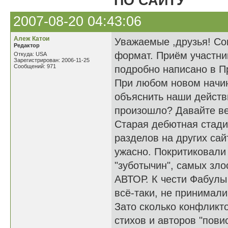
ПО САЙТУ
2007-08-20 04:43:06
Алеж Катои
Уважаемые ,друзья! Со
Редактор
формат. Приём участник
Откуда: USA
Зарегистрирован: 2006-11-25
Сообщений: 971
подробно написано в П
При любом новом начина
объяснить наши действи
произошло? Давайте ве
Старая дебютная стади
разделов на других сай
ужасно. Покритиковали 
"зуботычин", самых зло
АВТОР. К чести Фабулы 
всё-таки, не принимали
Зато сколько конфликто
стихов и авторов "пови