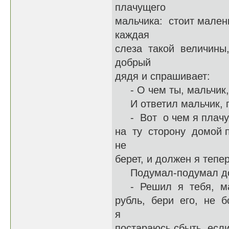
плачущего
мальчика: стоит малень
каждая
слеза такой величины,
добрый
дядя и спрашивает:
- О чем ты, мальчик, 
И ответил мальчик, п
- Вот о чем я плачу, 
на ту сторону домой п
не
берет, и должен я тепе
Подумал-подумал доб
- Решил я тебя, маль
рубль, бери его, не б
я
постараюсь сбыть, есл