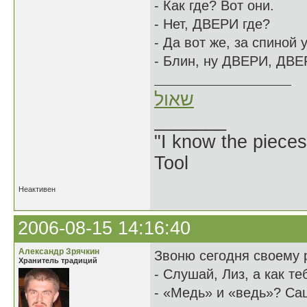
- Как где? Вот они.
- Нет, ДВЕРИ где?
- Да вот же, за спиной у
- Блин, ну ДВЕРИ, ДВ
שאול
_______
"I know the pieces
Tool
Неактивен
2006-08-15 14:16:40
Александр Зрячкин
Звоню сегодня своему 
Хранитель традиций
- Слушай, Лиз, а как т
- «Медь» и «ведь»? Саш