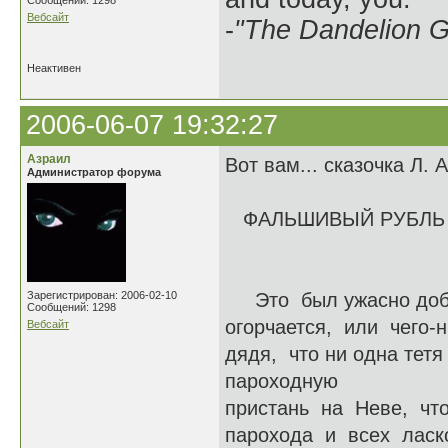
Сообщений: 1298
Вебсайт
-
"The Dandelion Gi
Неактивен
2006-06-07 19:32:27
Азраил
Вот вам... сказочка Л.
Администратор форума
ФАЛЬШИВЫЙ РУБЛЬ 
Зарегистрирован: 2006-02-10
Это был ужасно добрый
Сообщений: 1298
огорчается, или чего-
Вебсайт
дядя, что ни одна тетя
пароходную
пристань на Неве, что
парохода и всех ласко