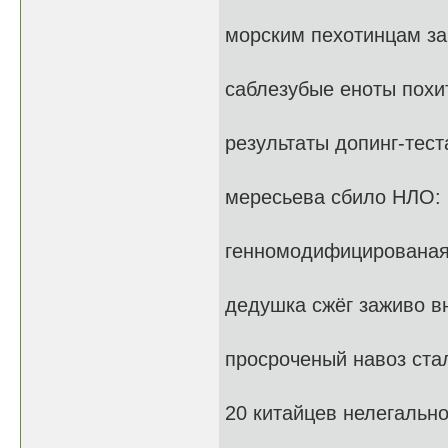
морским пехотинцам за
саблезубые еноты похи
результаты допинг-тест
мересьева сбило НЛО: 
генномодифицированая
дедушка сжёг заживо в
просроченый навоз ста
20 китайцев нелегально