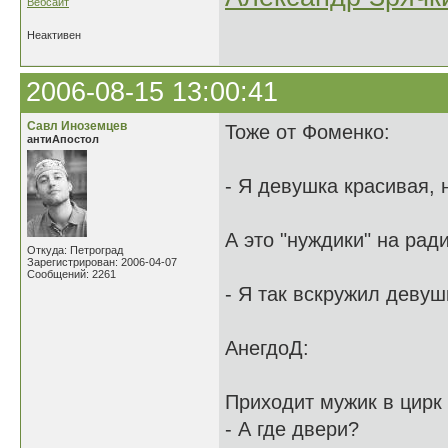
Вебсайт
Неактивен
2006-08-15 13:00:41
Савл Иноземцев
Тоже от Фоменко:
антиАпостол
- Я девушка красивая, н
А это "нуждики" на рад
Откуда: Петроград
Зарегистрирован: 2006-04-07
Сообщений: 2261
- Я так вскружил девуш
АнегдоД:
Приходит мужик в цирк 
- А где двери?