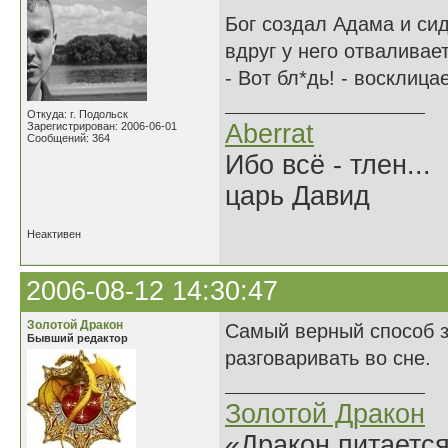
Бог создал Адама и сид
вдруг у него отваливае
- Вот бл*дь! - восклицае
Откуда: г. Подольск
Aberrat
Зарегистрирован: 2006-06-01
Сообщений: 364
Ибо всё - тлен...
царь Давид
Неактивен
2006-08-12 14:30:47
Золотой Дракон
Самый верный способ з
Бывший редактор
разговаривать во сне.
Золотой Дракон
«Дракон питается