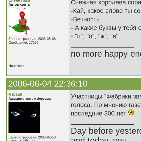
Елене Лаки
Снежная королева спра
Автор сайта
-Кай, какое слово ты с
-Вечность.
- А какие буквы у тебя 
- "п", "о", "ж", "а".
Зарегистрирован: 2006-05-06
Сообщений: 17180
no more happy en
Неактивен
2006-06-04 22:36:10
Азраил
Участницы "Фабрики зв
Администратор форума
голоса. По мнению газе
последние 300 лет
Day before yesterd
Зарегистрирован: 2006-02-10
and today, you.