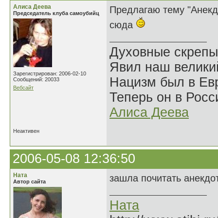
Алиса Деева
Предлагаю тему "Анекд
Председатель клуба самоубийц
сюда
Духовные скрепы
Явил наш велики
Зарегистрирован: 2006-02-10
Нацизм был в Евр
Сообщений: 20033
Вебсайт
Теперь он в Росс
Алиса Деева
Неактивен
2006-05-08 12:36:50
Ната
зашла почитать анекдо
Автор сайта
Ната