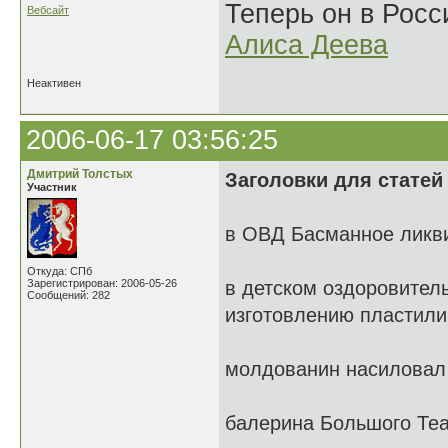
Теперь он в Росс
Вебсайт
Алиса Деева
Неактивен
2006-06-17 03:56:25
Дмитрий Толстых
Заголовки для статей
Участник
в ОВД Басманное ликв
Откуда: СПб
Зарегистрирован: 2006-05-26
в детском оздоровител
Сообщений: 282
изготовлению пластили
молдованин насиловал
балерина Большого Теа