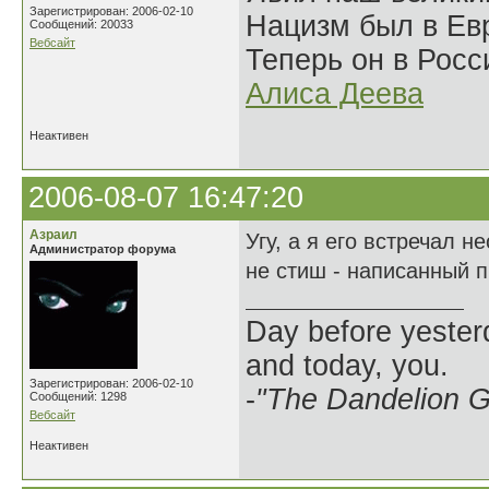
Зарегистрирован: 2006-02-10
Нацизм был в Евр
Сообщений: 20033
Вебсайт
Теперь он в Росс
Алиса Деева
Неактивен
2006-08-07 16:47:20
Азраил
Угу, а я его встречал 
Администратор форума
не стиш - написанный п
Day before yesterd
and today, you.
Зарегистрирован: 2006-02-10
-
"The Dandelion Gi
Сообщений: 1298
Вебсайт
Неактивен