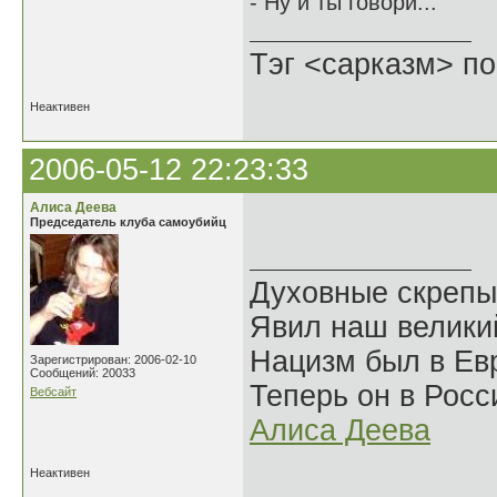
- Ну и ты говори...
Тэг <сарказм> по
Неактивен
2006-05-12 22:23:33
Алиса Деева
Председатель клуба самоубийц
Духовные скрепы
Явил наш велики
Нацизм был в Евр
Зарегистрирован: 2006-02-10
Сообщений: 20033
Теперь он в Росс
Вебсайт
Алиса Деева
Неактивен