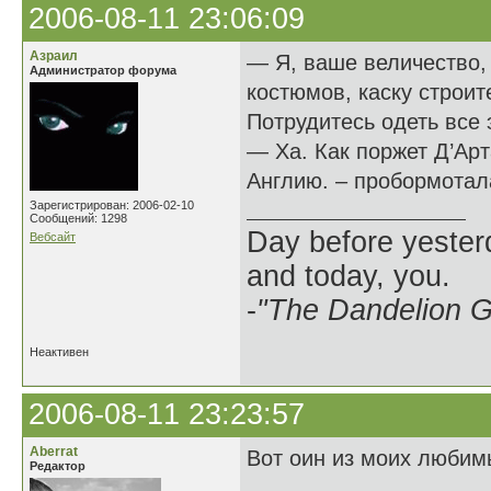
2006-08-11 23:06:09
Азраил
— Я, ваше величество, 
Администратор форума
костюмов, каску строит
Потрудитесь одеть все 
— Ха. Как поржет Д’Арт
Англию. – пробормотала
Зарегистрирован: 2006-02-10
Сообщений: 1298
Day before yesterd
Вебсайт
and today, you.
-
"The Dandelion Gi
Неактивен
2006-08-11 23:23:57
Aberrat
Вот оин из моих любим
Редактор