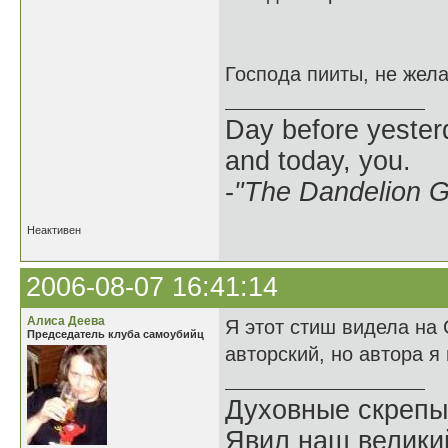
Господа пииты, не жел
Day before yesterd
and today, you.
-
"The Dandelion Gi
Неактивен
2006-08-07 16:41:14
Алиса Деева
Я этот стиш видела на 
Председатель клуба самоубийц
авторский, но автора я
Духовные скрепы
Явил наш велики