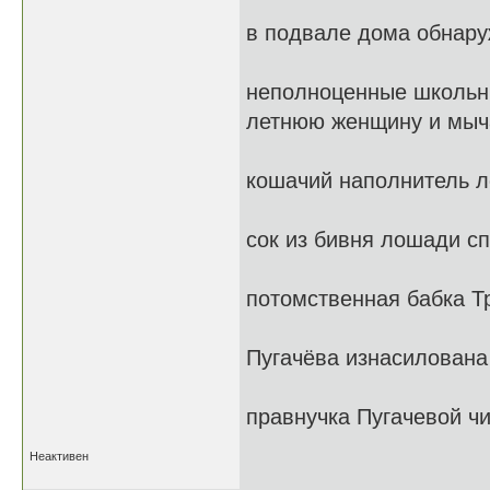
в подвале дома обнару
неполноценные школьни
летнюю женщину и мыч
кошачий наполнитель л
сок из бивня лошади с
потомственная бабка Т
Пугачёва изнасилован
правнучка Пугачевой ч
Неактивен