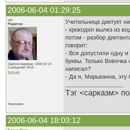
2006-06-04 01:29:25
alv
Учительница диктует на
Редактор
- крокодил вылез из во
потом - разбор диктант
говорит:
- Все допустили одну и
буквы. Только Вовочка 
Зарегистрирован: 2006-02-14
Сообщений: 6510
написал?
Вебсайт
- Да я, Марьванна, эту 
Тэг <сарказм> по
Неактивен
2006-06-04 18:03:12