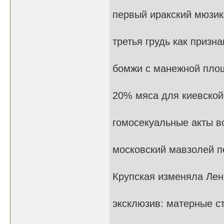
первый иракский мюзик
третья грудь как призн
бомжи с манежной площ
20% мяса для киевско
гомосекуальные акты в
московский мавзолей 
Крупская изменяла Лен
эксклюзив: матерные с