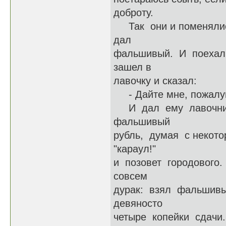
доброту.
Так они и поменялись
дал
фальшивый. И поехал 
зашел в
лавочку и сказал:
- Дайте мне, пожалуйс
И дал ему лавочник д
фальшивый
рубль, думая с некото
"караул!"
и позовет городового.
совсем
дурак: взял фальшивы
девяносто
четыре копейки сдачи