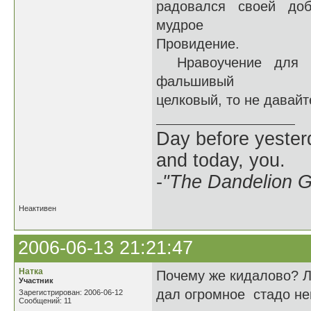
радовался своей доб
мудрое
Провидение.
Нравоучение для фа
фальшивый
целковый, то не давайт
Day before yesterd
and today, you.
-
"The Dandelion Gi
Неактивен
2006-06-13 21:21:47
Натка
Почему же кидалово? Л
Участник
дал огромное стадо н
Зарегистрирован: 2006-06-12
Сообщений: 11