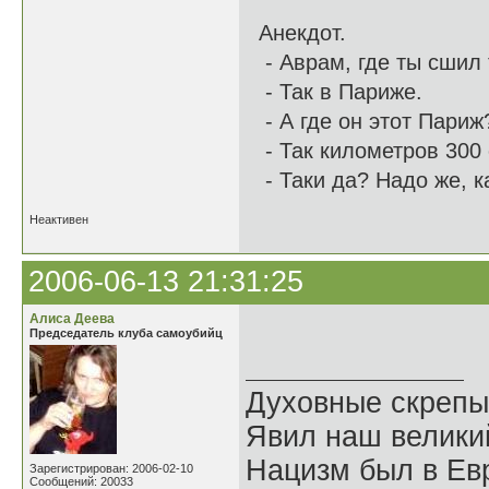
Анекдот.
- Аврам, где ты сшил 
- Так в Париже.
- А где он этот Париж
- Так километров 300 
- Таки да? Надо же, к
Неактивен
2006-06-13 21:31:25
Алиса Деева
Председатель клуба самоубийц
Духовные скрепы
Явил наш велики
Нацизм был в Евр
Зарегистрирован: 2006-02-10
Сообщений: 20033