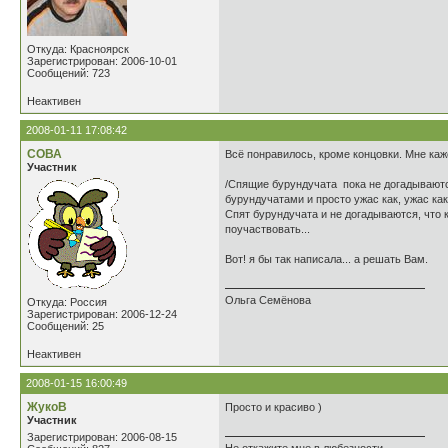
Откуда: Красноярск
Зарегистрирован: 2006-10-01
Сообщений: 723
Неактивен
2008-01-11 17:08:42
СОВА
Всё понравилось, кроме концовки. Мне каже
Участник
/Спящие бурундучата пока не догадываютс
бурундучатами и просто ужас как, ужас к
Спят бурундучата и не догадываются, что 
поучаствовать...
Вот! я бы так написала... а решать Вам.
Ольга Семёнова
Откуда: Россия
Зарегистрирован: 2006-12-24
Сообщений: 25
Неактивен
2008-01-15 16:00:49
ЖукоВ
Просто и красиво )
Участник
Зарегистрирован: 2006-08-15