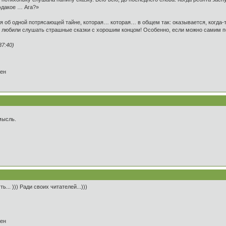
эдакое … Ага?»
 об одной потрясающей тайне, которая… которая… в общем так: оказывается, когда-т
ак любили слушать страшные сказки с хорошим концом! Особенно, если можно самим
7:40)
жен
мысль.
... ))) Ради своих читателей...)))
жен