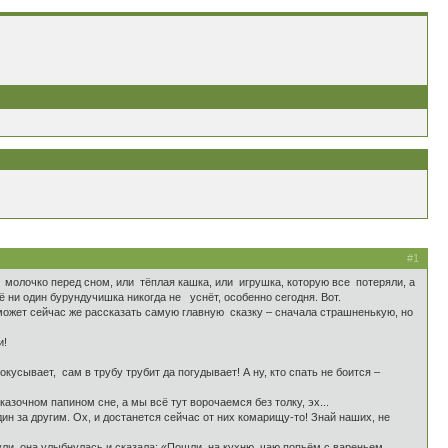
#1
 молочко перед сном, или тёплая кашка, или игрушка, которую все потеряли, а
ё ни один бурундучишка никогда не уснёт, особенно сегодня. Вот.
и может сейчас же рассказать самую главную сказку – сначала страшненькую, но
и!
кусывает, сам в трубу трубит да погудывает! А ну, кто спать не боится –
зочном папином сне, а мы всё тут ворочаемся без толку, эх...
н за другим. Ох, и достанется сейчас от них комарищу-то! Знай наших, не
ули, она улыбнулась и сказала: «Пошли на кухню, чаю попьём с вареньем,