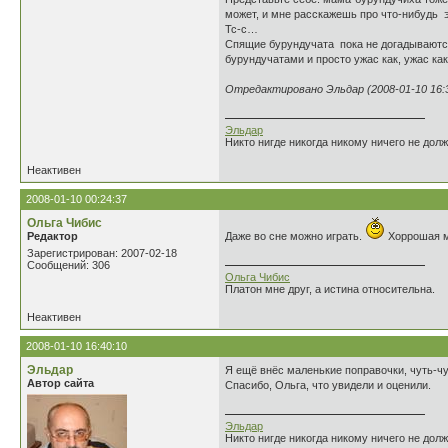
может, и мне расскажешь про что-нибудь 
Тс-с…
Спящие бурундучата пока не догадываются
бурундучатами и просто ужас как, ужас к
Отредактировано Эльдар (2008-01-10 16:3
Эльдар
Никто нигде никогда никому ничего не дол
Неактивен
2008-01-10 00:24:37
Ольга Чибис
Редактор
Даже во сне можно играть.
Хоррошая 
Зарегистрирован: 2007-02-18
Сообщений: 306
Ольга Чибис
Платон мне друг, а истина относительна.
Неактивен
2008-01-10 16:40:10
Эльдар
Я ещё внёс маленькие поправочки, чуть-чуть
Автор сайта
Спасибо, Ольга, что увидели и оценили.
Эльдар
Никто нигде никогда никому ничего не дол