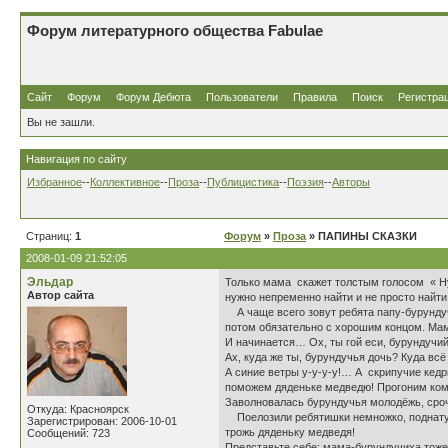
Форум литературного общества Fabulae
Сайт
Форум
Форум Дебюта
Пользователи
Правила
Поиск
Регистра
Вы не зашли.
Навигация по сайту
Избранное
--
Коллективное
--
Проза
--
Публицистика
--
Поэзия
--
Авторы
Страниц:
1
Форум
»
Проза
» ПАПИНЫ СКАЗКИ
2008-01-09 21:52:05
Эльдар
Только мама скажет толстым голосом « Ну-
Автор сайта
нужно непременно найти и не просто найти
А чаще всего зовут ребята папу-бурундучк
потом обязательно с хорошим концом. Мама
И начинается… Ох, ты гой еси, бурундучий 
Ах, куда же ты, бурундучья дочь? Куда в
А синие ветры у-у-у-у!… А скрипучие кедры
поможем дяденьке медведю! Прогоним ком
Заволновалась бурундучья молодёжь, срочн
Откуда: Красноярск
Поелозили ребятишки немножко, поднатужил
Зарегистрирован: 2006-10-01
трожь дяденьку медведя!
Сообщений: 723
Представьте себе: мама-бурундучиха тоже 