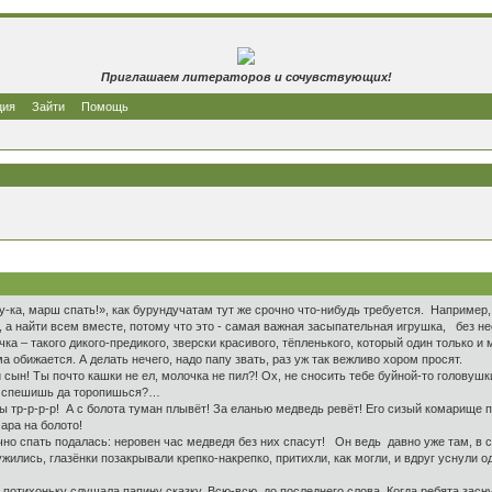
Приглашаем литераторов и сочувствующих!
ция
Зайти
Помощь
ка, марш спать!», как бурундучатам тут же срочно что-нибудь требуется. Например,
, а найти всем вместе, потому что это - самая важная засыпательная игрушка, без не
а – такого дикого-предикого, зверски красивого, тёпленького, который один только 
 обижается. А делать нечего, надо папу звать, раз уж так вежливо хором просят.
сын! Ты почто кашки не ел, молочка не пил?! Ох, не сносить тебе буйной-то головушк
сё спешишь да торопишься?…
 тр-р-р-р! А с болота туман плывёт! За еланью медведь ревёт! Его сизый комарище по
ара на болото!
о спать подалась: неровен час медведя без них спасут! Он ведь давно уже там, в ска
ись, глазёнки позакрывали крепко-накрепко, притихли, как могли, и вдруг уснули оди
потихоньку слушала папину сказку. Всю-всю, до последнего слова. Когда ребята засн