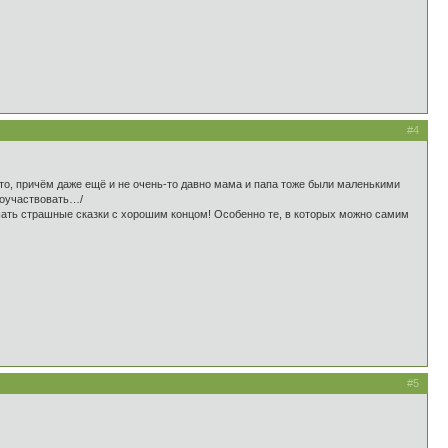
#4
то, причём даже ещё и не очень-то давно мама и папа тоже были маленькими
поучаствовать…/
ушать страшные сказки с хорошим концом! Особенно те, в которых можно самим
#5