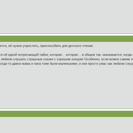
тся, её нужно упростить, приспособить для детского чтения.
я об одной потрясающей тайне, которая… которая… в общем так: оказывается, когда-
ак любили слушать страшные сказки с хорошим концом! Особенно, если можно самим 
когда-то давно мама и папа тоже были маленькими, и они просто ужас как любили сл