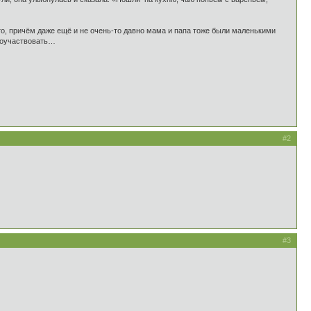
о, причём даже ещё и не очень-то давно мама и папа тоже были маленькими
 поучаствовать…
#2
#3