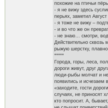
похожие на птичьи пёры
- я не вижу здесь сусл
перьях, заметил Август 
- я тоже не вижу – под
- и во что же он превр
- не знаю… смотри, во
Действительно сквозь 
рыжую шерстку, плавн
*****
Города, горы, леса, пол
дороги живут, друг друг
люди-рыбы молчат и не
появились и исчезаем в 
«заходите, гости дорог
случаях, не приносят хл
кто попросит. А, бывает
не слышат приветствий 