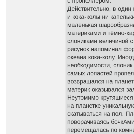
с пропеллером.
Действительно, в один 
и кока-колы ни капельк
маленькая шарообразна
материками и тёмно-ка
слониками величиной с
рисунок напоминал фор
океана кока-колу. Иног
необходимости, слоник 
самых лопастей пропел
возвращался на планет
материк оказывался з
Неутомимо крутящиеся 
на планетке уникальну
скатываться на пол. П
поворачиваясь бочкАми
перемещалась по комна