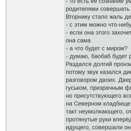
- то есть её сознание 
родителями совершать
Вторнику стало жаль де
- с этим можно что-ниб
- если она этого захоче
она сама
- а что будет с миром?
- думаю, баобаб будет 
Раздался долгий пронз
потому звук казался д
разговором двоих. Две
гуськом, призрачным ф
но присутствующего вс
на Северном кладбище 
такт неумолкающего, о
протянутые руки вперёд
идущего, совершали он