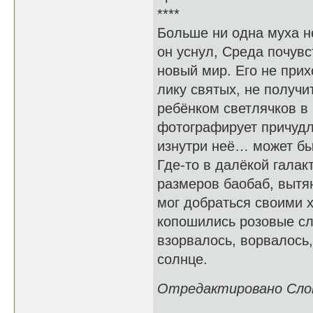
****
Больше ни одна муха н
он уснул, Среда почувст
новый мир. Его не прих
лику святых, не получи
ребёнком светлячков в 
фотографирует причудл
изнутри неё… может бы
Где-то в далёкой гала
размеров баобаб, вытя
мог добраться своими 
копошились розовые сл
взорвалось, ворвалось
солнце.
Отредактировано Слоно