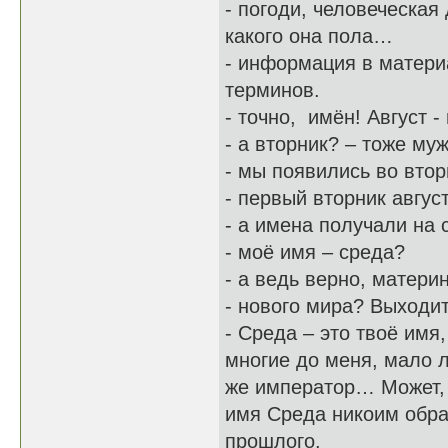
- погоди, человеческа
какого она пола…
- информация в матери
терминов.
- точно, имён! Август 
- а вторник? – тоже му
- мы появились во втор
- первый вторник авгус
- а имена получали н
- моё имя – среда?
- а ведь верно, матер
- нового мира? Выходит
- Среда – это твоё имя
многие до меня, мало л
же император… Может, 
имя Среда никоим обра
прошлого.