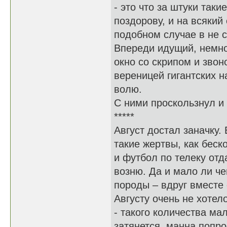
- это что за штуки так
поздорову, и на всякий
подобном случае в не 
Впереди идущий, немно
окно со скрипом и зво
вереницей гигантских 
волю.
С ними проскользнул и
*****
Август достал заначку.
такие жертвы, как беск
и футбол по телеку от
возню. Да и мало ли че
породы – вдруг вместе 
Августу очень не хотело
- такого количества ма
затянется, манна попро