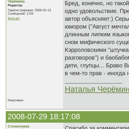
Черёмина
Бред, конечно, но тако
Редактор
одно удовольствие. Пр
Зарегистрирован: 2006-02-13
Сообщений: 1744
автор объясняет:) Сер
Вебсайт
юмором ("Август мечтал
длинным липким языком
сном мифического суще
Кэрроловскими "штучкам
разговоров") и баобаб
дети, глупцы... Браво
в чем-то прав - иногда
Наталья Черёми
Неактивен
2008-07-29 18:17:08
Слоноложка
Спасибо за комментар