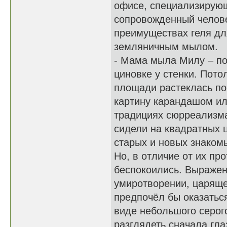
офисе, специализирую
сопровожденный челове
преимуществах геля д
земляничным мылом.
- Мама мыла Милу – по
циновке у стенки. Пот
площади растеклась п
картину карандашом ил
традициях сюрреализма,
сидели на квадратных ц
старых и новых знакомы
Но, в отличие от их пр
беспокоились. Выражен
умиротворении, царяще
предпочёл бы оказаться
виде небольшого серог
разглядеть сначала гла