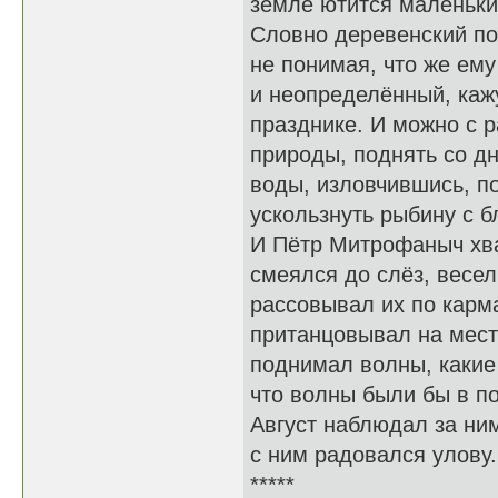
земле ютится маленьки
Словно деревенский по
не понимая, что же ем
и неопределённый, каж
празднике. И можно с р
природы, поднять со дн
воды, изловчившись, п
ускользнуть рыбину с б
И Пётр Митрофаныч хва
смеялся до слёз, весел
рассовывал их по карма
пританцовывал на месте
поднимал волны, какие 
что волны были бы в по
Август наблюдал за ним
с ним радовался улову.
*****