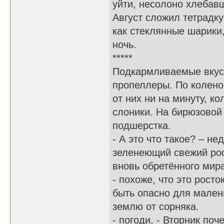
уйти, несолоно хлебавш
Август сложил тетрадку
как стеклянные шарики
ночь.
*****
Подкармливаемые вкусн
пропеллеры. По колено
от них ни на минуту, 
слоники. На бирюзовой
подшерстка.
- А это что такое? – н
зеленеющий свежий рост
вновь обретённого мира
- похоже, что это росто
быть опасно для малень
землю от сорняка.
- погоди, - Вторник по