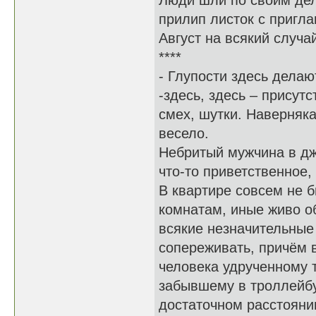
Люди шли по своим дел
прилип листок с пригл
Август на всякий случ
****
- Глупости здесь делаю
-здесь, здесь – прису
смех, шутки. Наверняк
весело.
Небритый мужчина в дж
что-то приветственное,
В квартире совсем не 
комнатам, иные живо об
всякие незначительные 
сопереживать, причём 
человека удрученному 
забывшему в троллейбу
достаточном расстоянии