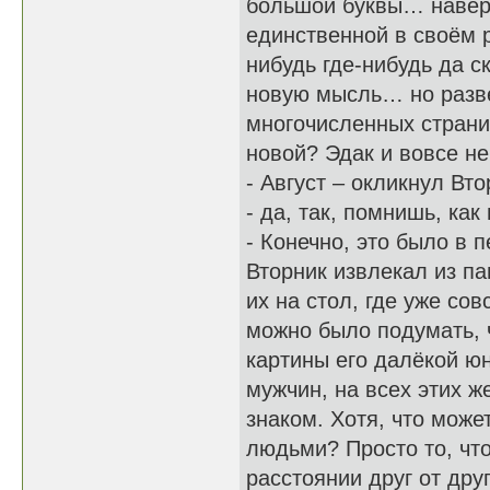
большой буквы… наверн
единственной в своём 
нибудь где-нибудь да 
новую мысль… но разве
многочисленных страни
новой? Эдак и вовсе н
- Август – окликнул Вт
- да, так, помнишь, ка
- Конечно, это было в 
Вторник извлекал из п
их на стол, где уже со
можно было подумать,
картины его далёкой юн
мужчин, на всех этих 
знаком. Хотя, что може
людьми? Просто то, чт
расстоянии друг от дру