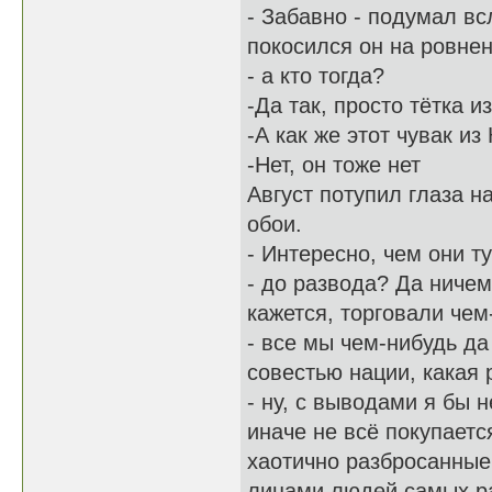
- Забавно - подумал всл
покосился он на ровнен
- а кто тогда?
-Да так, просто тётка и
-А как же этот чувак и
-Нет, он тоже нет
Август потупил глаза 
обои.
- Интересно, чем они 
- до развода? Да ничем
кажется, торговали чем
- все мы чем-нибудь да
совестью нации, какая
- ну, с выводами я бы 
иначе не всё покупаетс
хаотично разбросанные
лицами людей самых ра