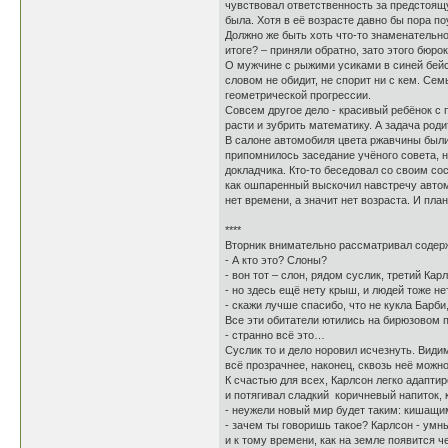
чувствовал ответственность за предстоящу
была. Хотя в её возрасте давно бы пора п
Должно же быть хоть что-то знаменательно
итоге? – приняли обратно, зато этого бюро
О мужчине с рыжими усиками в синей бейс
словом не обидит, не спорит ни с кем. Се
геометрической прогрессии.
Совсем другое дело - красивый ребёнок с
расти и зубрить математику. А задача роди
В салоне автомобиля цвета ржавчины были 
припомнилось заседание учёного совета, 
докладчика. Кто-то беседовал со своим со
как ошпаренный выскочил навстречу автомоб
нет времени, а значит нет возраста. И план
****
Вторник внимательно рассматривал содер
- А кто это? Слоны?
- вон тот – слон, рядом суслик, третий Ка
- но здесь ещё нету крыш, и людей тоже нет
- скажи лучше спасибо, что не кукла Барби
Все эти обитатели ютились на бирюзовом 
- странно всё это…
Суслик то и дело норовил исчезнуть. Видим
всё прозрачнее, наконец, сквозь неё можн
К счастью для всех, Карлсон легко адапти
и потягивал сладкий коричневый напиток, 
- неужели новый мир будет таким: кишащ
- зачем ты говоришь такое? Карлсон - умн
и к тому времени, как на земле появится 