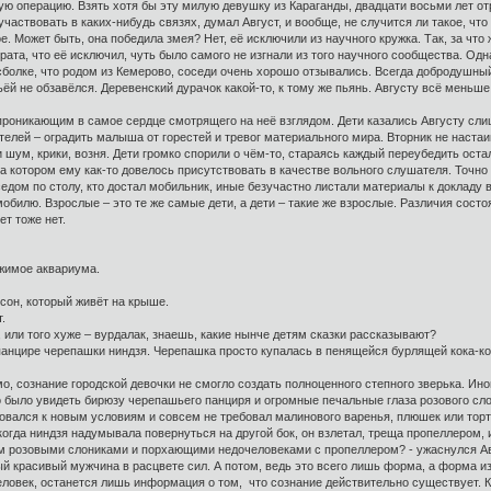
ю операцию. Взять хотя бы эту милую девушку из Караганды, двадцати восьми лет отр
оучаствовать в каких-нибудь связях, думал Август, и вообще, не случится ли такое, ч
е. Может быть, она победила змея? Нет, её исключили из научного кружка. Так, за чт
крата, что её исключил, чуть было самого не изгнали из того научного сообщества. О
болке, что родом из Кемерово, соседи очень хорошо отзывались. Всегда добродушный
мьёй не обзавёлся. Деревенский дурачок какой-то, к тому же пьянь. Августу всё мень
 проникающим в самое сердце смотрящего на неё взглядом. Дети казались Августу сл
телей – оградить малыша от горестей и тревог материального мира. Вторник не настаи
шум, крики, возня. Дети громко спорили о чём-то, стараясь каждый переубедить оста
на котором ему как-то довелось присутствовать в качестве вольного слушателя. Точн
седом по столу, кто достал мобильник, иные безучастно листали материалы к докладу 
илю. Взрослые – это те же самые дети, а дети – такие же взрослые. Различия состоят
ет тоже нет.
жимое аквариума.
рлсон, который живёт на крыше.
.
, или того хуже – вурдалак, знаешь, какие нынче детям сказки рассказывают?
панцире черепашки ниндзя. Черепашка просто купалась в пенящейся бурлящей кока-ко
о, сознание городской девочки не смогло создать полноценного степного зверька. Ино
о было увидеть бирюзу черепашьего панциря и огромные печальные глаза розового слон
ровался к новым условиям и совсем не требовал малинового варенья, плюшек или торт
когда ниндзя надумывала повернуться на другой бок, он взлетал, треща пропеллером, и
им розовыми слониками и порхающими недочеловеками с пропеллером? - ужаснулся А
ый красивый мужчина в расцвете сил. А потом, ведь это всего лишь форма, а форма и
человек, останется лишь информация о том, что сознание действительно существует. К