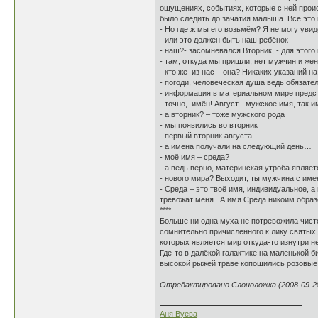
ощущениях, событиях, которые с ней происх
было следить до зачатия малыша. Всё это 
- Но где ж мы его возьмём? Я не могу уви
- или это должен быть наш ребёнок
- наш?- засомневался Вторник, - для это
- там, откуда мы пришли, нет мужчин и жен
- кто же из нас – она? Никаких указаний на
- погоди, человеческая душа ведь обязат
- информация в материальном мире предст
- точно, имён! Август - мужское имя, так
- а вторник? – тоже мужского рода
- мы появились во вторник
- первый вторник августа
- а имена получали на следующий день…
- моё имя – среда?
- а ведь верно, материнская утроба явля
- нового мира? Выходит, ты мужчина с име
- Среда – это твоё имя, индивидуальное, 
тревожат меня. А имя Среда никоим образ
****
Больше ни одна муха не потревожила чистог
сомнительно причисленного к лику святых,
которых является мир откуда-то изнутри 
Где-то в далёкой галактике на маленькой
высокой рыжей траве копошились розовые с
Отредактировано Слоноложка (2008-09-28
Аня Вуева