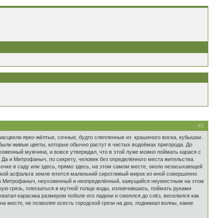
#1
расцвели ярко-жёлтые, сочные, будто слепленные из крашеного воска, кубышки.
 были живые цветы, которые обычно растут в чистых водоёмах пригорода. До
оженный мужчина, и вовсе утверждал, что в этой луже можно поймать карася с
 Да и Митрофаныч, по секрету, человек без определённого места жительства.
авочке в саду или здесь, прямо здесь, на этом самом месте, около незасыхающей
ркой асфальта земле ютится маленький сиротливый мирок из иной совершенно
вно Митрофаныч, неухоженный и неопределённый, кажущийся неуместным на этом
скую грязь, плескаться в мутной толще воды, изловчившись, поймать руками
ватал карасика размером поболе его ладони и смеялся до слёз, веселился как
а месте, не позволяя осесть городской грязи на дно, поднимал волны, какие