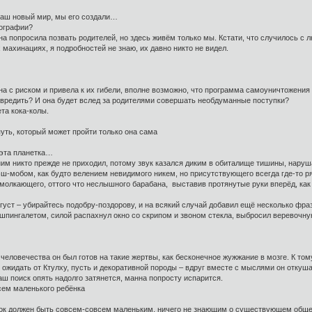
, наш новый мир, мы его создали…
тографии?
она попросила позвать родителей, но здесь живём только мы. Кстати, что случилось с
 махинациях, я подробностей не знаю, их давно никто не видел.
на с риском и привела к их гибели, вполне возможно, что программа самоуничтожения 
й вредить? И она будет вслед за родителями совершать необдуманные поступки?
та кока-колы.
 путь, который может пройти только она сама
 эта планетка…
ним никто прежде не приходил, потому звук казался диким в обиталище тишины, нару
ш-мобом, как будто велением невидимого никем, но присутствующего всегда где-то 
еумолкающего, оттого что неслышного барабана, выставив протянутые руки вперёд, ка
Август – убирайтесь подобру-поздорову, и на всякий случай добавил ещё несколько фр
шпингалетом, силой распахнул окно со скрипом и звоном стекла, выбросил веревочну
я человечества он был готов на такие жертвы, как бесконечное жужжание в мозге. К т
ожидать от Ктулху, пусть и декоративной породы – вдруг вместе с мыслями он откушае
наш поиск опять надолго затянется, манна попросту испарится.
всем маленького ребёнка
ёнок должен быть совсем-совсем маленьким, ничего не знающим о существующем общес