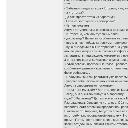
*****
- Забавно - подумал вслух Вторник, - не, 
- а кто тогда?
-Да так, просто тётка из Караганды
-А как же этот чувак из Кемерово?
-Нет, он тоже нет
Август потупил глаза на грязные разводы 
- Интересно, чем они тут занимались…
- до развода? Да ничем особенным не заним
- все мы чем-нибудь да торгуем - апельси
- ну, с выводами я бы не торопился- с уп
них лицами людей самых разных профессий 
заглядывал в лица людям, которые ему нр
а он заглядывал и заглядывал людям в лиц
У этой девочки прекрасные глаза - ровног
комбинезон разными красками, отчего лиц
фотографировал.
- Послушай, мы так работаем уже несколько
- уверяю тебя, любой из них стоит внимани
Август вопросительно посмотрел:
- тогда чего мы ждём? Вот эта леди из Ка
- леди, они в Англии живут, а в Караганде…
- где? В Караганде? Да там всё есть как в 
Разговаривать больше не хотелось. Оба по
бесполезности огромной проделанной рабо
В отличие от Вторника, Август всерьёз н
их от себя, как корова назойливых мух. Н
время. Потом опять сползались мыслишки, 
чтобы тот длинным липким языком отлавли