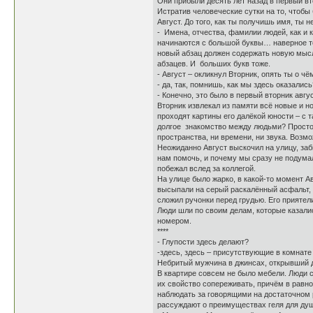
Они прибыли десять лет назад в первый вт
Истратив человеческие сутки на то, чтобы 
Август. До того, как ты получишь имя, ты
- Имена, отчества, фамилии людей, как и 
начинаются с большой буквы… наверное то
новый абзац должен содержать новую мысл
абзацев. И больших букв тоже.
- Август – окликнул Вторник, опять ты о ч
- да, так, помнишь, как мы здесь оказались
- Конечно, это было в первый вторник авгу
Вторник извлекал из памяти всё новые и н
проходят картины его далёкой юности – с 
долгое знакомство между людьми? Просто т
пространства, ни времени, ни звука. Возмо
Неожиданно Август выскочил на улицу, заб
нам помочь, и почему мы сразу не подумал
побежал вслед за коллегой.
На улице было жарко, в какой-то момент А
высыпали на серый раскалённый асфальт, 
сложил ручонки перед грудью. Его приятел
Люди шли по своим делам, которые казали
номером.
****
- Глупости здесь делают?
-здесь, здесь – присутствующие в комнат
Небритый мужчина в джинсах, открывший дв
В квартире совсем не было мебели. Люди с
их свойство сопереживать, причём в равн
наблюдать за говорящими на достаточном 
рассуждают о преимуществах геля для д