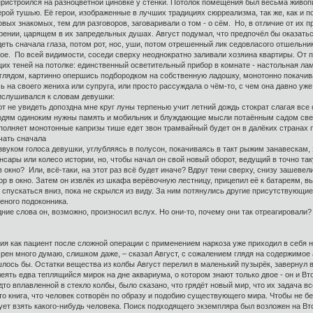
 пристроился на разноцветной циновке у стенки. Потолок помещения был весьма живо
ой тушью. Её герои, изображенные в лучших традициях сюрреализма, так же, как и по
новых знакомых, тем для разговоров, заговаривали о том - о сём. Но, в отличие от и
рении, царящем в их запредельных душах. Август подумал, что предпочёл бы оказатьс
еть сначала глаза, потом рот, нос, уши, потом отрешенный лик седовласого отшельник
ое. По всей видимости, соседи сверху неоднократно заливали хозяина квартиры. От п
х теней на потолке: единственный осветительный прибор в комнате - настольная ламп
лядом, картинно опершись подбородком на собственную ладошку, монотонно покачива
на своего жениха или супруга, или просто рассуждала о чём-то, с чем она давно уже 
ислушивался к словам девушки:
ют не увидеть допоздна мне круг луны терпенью учит летний дождь стократ слагая все
юдям одиноким нужны память и мобильник и блуждающие мысли потаённым садом свеж
сполняет монотонные капризы тише едет звон трамвайный будет он в далёких странах 
ачать сначала
вуком голоса девушки, углубляясь в полусон, покачиваясь в такт рыжим занавескам, з
сансары или колесо истории, но, чтобы начал он свой новый оборот, ведущий в точно т
в окно? Или, всё-таки, на этот раз всё будет иначе? Вдруг тени сверху, снизу зашев
ор в окно. Затем он извлёк из шкафа верёвочную лестницу, прицепил её к батареям,
спускаться вниз, пока не скрылся из виду. За ним потянулись другие присутствующие
еного подоконника.
ние слова он, возможно, произносил вслух. Но они-то, почему они так отреагировали? 
я как пациент после сложной операции с применением наркоза уже приходил в себя н
н хрен много думаю, слишком даже, – сказал Август, с сожалением глядя на содержимо
ось бы. Остатки вещества из колбы Август перелил в маленький пузырёк, завернул в с
еять едва теплящийся мирок на дне аквариума, о котором знают только двое - он и Вт
удто вплавленной в стекло колбы, было сказано, что грядёт новый мир, что их задача 
 это книга, что человек сотворён по образу и подобию существующего мира. Чтобы не
дует взять какого-нибудь человека. Поиск подходящего экземпляра был возложен на Вто