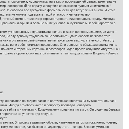
оду: спортсменка, журналистка, ни в каких порочащих её связях замечена не
то мир, сотворённый по образу и подобию её окажется пустым и никчёмным?
о же? Не соблюла все требуемые формальности для вступления в него. И что в
днако, мы не можем подвергать такой опасности человечество.
, готовый помочь телевизор отремонтировать или поправить ограду. Никогда
ше нравились люди, чем больше он их узнавал, а жужжание мыслей нарастало в
ишком уж неопытными существами, ничего в жизни не понимающими, их дело –
вал, но эту девочку трудно было не запомнить, даже совсем не желая того.
льных и отстаивая своё мнение, не пытаясь даже выслушать чужого. Августу
о так же вели себя пожилые профессоры. Они совсем не обращали внимания на
в поисках интересных картинок и разговоров. Идея просто оглушила Августа и он
 только в сроке жизни на этой планете, а там, откуда пришли Вторник и Август,
ле.
гда он вставал на задние лапки, и светленькая шерстка на пузике становилась
ика. Иногда его образ мигал и попросту пропадал ненадолго.
а со взбитыми сливками. Кока-кола ему пришлась по вкусу. Он сидел на бережку
 перелетал на участок, где посуше.
вгуст
зменчива. В процессе развития образы, навеянные детскими сказками, исчезнут,
 тому же, смотри, как быстро он адаптируется. – теперь Вторник умильно