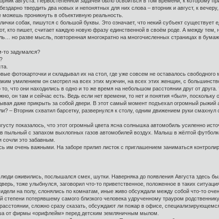
орник августа. Первостепенной задачей было освоиться в том времени, к которому пр
бездарно твердить два новых и непонятных для них слова – вторник и август, к вечеру
 не можешь проникнуть в объективную реальность.
клички собак, пишутся с большой буквы. Это означает, что некий субъект существует 
т, кто пишет, считает каждую новую фразу единственной в своём роде. А между тем,
ь… но разве мысль, повторенная многократно на многочисленных страницах в бумажн
ём-то задумался?
?
ста.
овые фотокарточки и складывал их на стол, где уже совсем не оставалось свободног
таким умилением он смотрел на всех этих мужчин, на всех этих женщин, с большинство
о, что они находились в одно и то же время на небольшом расстоянии друг от друга. Ч
жно, он там и сейчас есть. Ведь если нет времени, то нет и понятия «был», поскольк
ывая даже прикрыть за собой двери. В этот самый момент подъехал огромный рыжий ав
и? – Вторник схватил барсетку, развернулся к столу, одним движением руки смахнул
вгусту показалось, что этот огромный цвета ясна солнышка автомобиль усиленно исто
в пыльный с запахом выхлопных газов автомобилей воздух. Малыш в жёлтой футболке
и сочли это забавным.
сь им очень важными. На заборе прилип листок с приглашением заниматься контролир
е люди оживились, послышался смех, шутки. Наверняка до появления Августа здесь бы
ерь, тоже улыбнулся, заговорил что-то приветственное, положенное в таких ситуация
идели на полу, слонялись по комнатам, иные живо обсуждали между собой что-то очен
ой степени потерявшему самого близкого человека удрученному трауром родственник
расстоянии, сложно сразу сказать, обсуждают ли пожар в офисе, специализирующемс
уша от фирмы «орифлейм» перед детским земляничным мылом.