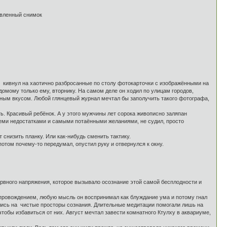
товленный снимок
 Он кивнул на хаотично разбросанные по столу фотокарточки с изображёнными на
омому только ему, вторнику. На самом деле он ходил по улицам городов,
ным вкусом. Любой глянцевый журнал мечтал бы заполучить такого фотографа,
ть. Красивый ребёнок. А у этого мужчины лет сорока живописно заляпан
семи недостатками и самыми потаёнными желаниями, не судил, просто
 снизить планку. Или как-нибудь сменить тактику.
потом почему-то передумал, опустил руку и отвернулся к окну.
нервного напряжения, которое вызывало осознание этой самой бесплодности и
репровождением, любую мысль он воспринимал как блуждание ума и потому гнал
дились на чистые просторы сознания. Длительные медитации помогали лишь на
тобы избавиться от них. Август мечтал завести комнатного Ктулху в аквариуме,