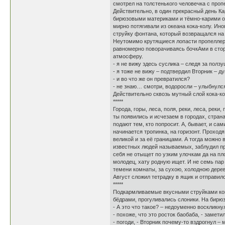
смотрел на толстенького человечка с проп
Действительно, в один прекрасный день Ка
бирюзовыми материками и тёмно-карими о
мирно потягивали из океана кока-колу. Ин
струйку фонтана, который возвращался н
Неутомимо крутящиеся лопасти пропеллеро
равномерно поворачиваясь бочкАми в стор
атмосферу.
- я не вижу здесь суслика – следя за полз
- я тоже не вижу – подтвердил Вторник – д
- и во что же он превратился?
- не знаю… смотри, водоросли – улыбнулс
Действительно сквозь мутный слой кока-
*****
Города, горы, леса, поля, реки, леса, реки
ты появились и исчезаем в городах, странах
подают тем, кто попросит. А, бывает, и сам
начинается тропинка, на горизонт. Проход
великой и за её границами. А тогда можно
известных людей называемых, заблудил про
себя не отыщет по узким улочкам да на пл
молодец, хату родную ищет. И не семь пар
темени комнаты, за сухою, холодною дерев
Август сложил тетрадку в ящик и отправил
*****
Подкармливаемые вкусными струйками кока
бёдрами, прогуливались слоники. На бирю
- А это что такое? – недоуменно воскликн
- похоже, что это росток баобаба, - замет
- погоди, - Вторник почему-то вздрогнул 