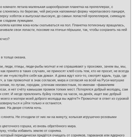
 по комнате летала маленькая шарообразная планетка на пропеллерах, с
 слонялись по берегам, чей рисунок напоминал форму черепахового панциря,
 кверху хоботок и выпускал высокую, до самых лопастей пропеллеров, сияющую
ым сладким лужицами.
оляла каплям кока-колы скатываться на пол. Планетка потихоньку вращалась,
чивали свои лопасти, похожие на птичьи пёрышки, так, чтобы сохранить на ней
исчез?
в толще океана.
 звери, люди, птицы, люди-рыбы молчат и не спрашивают у прохожих, зачем вы, мы,
как принято в таких случаях, не приносят хлеб-соль тем, кто не просит, не всегда
ит им «чувствуйте себя как дома». А дома ждут кого-то, смотрят вдаль, туда, где
», а там промолчат в знак согласия, мира и согласия на всей на Руси-матушке
м тропам, по лугам, городам, улочкам неизвестным, по именам –фамилиям
 лесах, и нет счёту камышам промеж топких мест. Потерялся добрый молодец, сам
спят. И негде преклонить буйну голову на часок, на денёк, ищет вас добрый
а моего и матери моей доброго молодца вы ждёте?» Промолчат в ответ из суровой
азвернуться и уйти только и останется.
ми. На дворе стояла ночь.
слонята. Не отходили от них ни на минуту, колыхая игрушечно-розовыми
 цветочного горшка, из вновь обретённого мира.
руку, чтобы избавить землю от сорняка.
, который периодически придётся очищать от сорняков, тараканов или ядерного