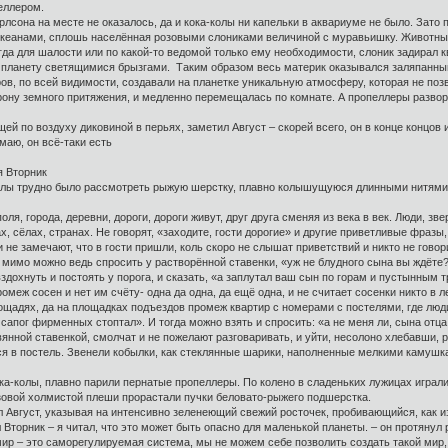
еллером.
рлсона на месте не оказалось, да и кока-колы ни капельки в аквариуме не было. Зато
кеанами, сплошь населённая розовыми слониками величиной с муравьишку. Животные
огда для шалости или по какой-то ведомой только ему необходимости, слоник задирал
а планету светящимися брызгами. Таким образом весь материк оказывался заляпанн
в, по всей видимости, создавали на планетке уникальную атмосферу, которая не позв
ону земного притяжения, и медленно перемещалась по комнате. А пропеллеры развора
ущей по воздуху диковиной в перьях, заметил Август – скорей всего, он в конце концов 
умаю, он всё-таки есть
я Вторник
колы трудно было рассмотреть рыжую шерстку, плавно колышущуюся длинными нитями 
, поля, города, деревни, дороги, дороги живут, друг друга сменяя из века в век. Люди,
, сёлах, странах. Не говорят, «заходите, гости дорогие» и другие приветливые фразы, 
и не замечают, что в гости пришли, коль скоро не слышат приветствий и никто не говор
я мимо можно ведь спросить у растворённой ставенки, «уж не блудного сына вы ждёте?
 вздохнуть и постоять у порога, и сказать, «а заплутал ваш сын по горам и пустынны
меж сосен и нет им счёту- одна да одна, да ещё одна, и не считает сосенки никто в
ощадях, да на площадках подъездов промеж квартир с номерами с постелями, где люди 
 сапог фирменных стоптал». И тогда можно взять и спросить: «а не меня ли, сына отц
янной ставенкой, смолчат и не пожелают разговаривать, и уйти, несолоно хлебавши, р
ся в постель. Звенели кобылки, как стеклянные шарики, наполненные мелкими камушка
-колы, плавно парили пернатые пропеллеры. По колено в сладеньких лужицах играли 
зовой холмистой плеши прорастали пучки беловато-рыжего подшерстка.
ул Август, указывая на интенсивно зеленеющий свежий росточек, пробивающийся, как из
ил Вторник – я читал, что это может быть опасно для маленькой планеты. – он протянул 
– мир – это саморегулируемая система, мы не можем себе позволить создать такой мир