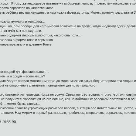
одят. К тому же нездоровое питание – гамбургеры, чипсы, «прелести» токсикоза, в ко
плохо отразится на качестве мира.
деть ребёнка внутри женщины, а нам нужна фотокарточка. Может, помогут результаты 
го нужны мужчина и женщина…
щин, но, сам посуди, для чего миссия возложена на двоих, когда и одному здесь делат
 этот счёт мы не получали.
ельно содержит информацию о том, какого она пола…
авлена в форме слов и терминов.
 императора звали в древнем Риме
ется средой для формирования…
нем, а я среда – всего лишь?
а имя Август носили многие и многие до меня, мало ли каких бед натворили эти люди 
ом не опорочено вульгарным поведением девиц из прошлого.
о сознания императора. Когда он уснул, Среда почувствовала, что вот-вот он появится
 не получится любоваться на его сияние, как на пойманных ребёнком светлячков в ба
неё… может быть, завтра…
 бирюзовой планете угрожающих размеров баобаб, вытянув все питательные вещества, 
лоники. Над миром в первый раз взошло, пробилось, взорвалось, ворвалось, явилось
 18:35:15)