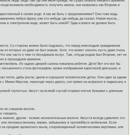
ивыкли люди. Ведь там где они жили прежде, не существовало никакого времени.
, когда возникла необходимость получить имена, они назвались как Вторник и
единственный в своём роде. А как же быть с предложениями? Они тоже ведь
 наверняка любую фразу уже кто-нибудь где-нибудь да сказал. Новая мысль…
ом и электронном виде, может быть новой? Эдак и вовсе не должно быть
о места. Со стороны можно было подумать, что перед немолодым гражданином
м из которых он даже не был знаком. Хотя, что может значить пусть даже очень
то они часто о чём-то беседовали вслух. Там, откуда родом был Вторник, нет ни
у оно в прошедшем времени.
томобиль. Из задних дверей салона повалила ребятня. Дети! Вот кто мог бы
 с письменного стола фотографии, кроме изображения кареглазой девчушки, и
чал тепло, дабы росли, цвели и хорошели человеческие детки. Они один за одним
 с Микки-Маусом, переходя через дорогу, сел прямо на асфальте в падмасану и
уемой глупостью. Август на всякий случай оторвал клочок бумажки с длинным
ло не слишком весело.
х говорить.
ь важное, другие - всякие незначительные мелочи. Августа всегда удивляло это
у или легкомысленному зеваке, забывшему в троллейбусе мобильник. Если
я на продаже ароматного мыла, сопровожденный человеческими жертвами, или