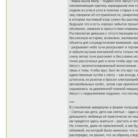
- Мама мыла Милу – подвёл итог Август и
напоминающая картину карандашом или сер
ходили из угла в угол в поисках старых и 
лиц говорили об отстранённости, умиротво
в котором пытливый взор сумел бы разгляд
будущее это и есть хорошо забытое прошл
объёмнее, оживали в присутствии плавающи
Русоволосая девушка с отсутствующим взг
бессвязную историю, возможно, жаловалась 
объекта для сосредоточения внимания, пр
- разрывают небо тучи разгрызают и терза
и забыли музыки внезапной ноты только л
снизу ветер тучи разгоняет и бессловно и
точке рассеченья дня и ночи чтобы круг н
Август, загипнотизированный монотонным з
лишь к тому, чтобы круг, был ли это круг 
единственным путём к свету – как всегда, 
штепсель из розетки и бросил электроприб
автомобильных колёс, затем сам принялся 
скрывались за деревянной планкой некраш
Август с недоумением подумал, что послед
****
В стеклянном аквариуме в форме полушари
- Святые как дети, дети как святые – оди
домашнего любимца её практически не нашл
им придётся здесь маяться – растить и лел
На этикетке, даже не приклеенной, а как б
обложкой, на которой было написано, что
распорядке, он решил, что за образец сле