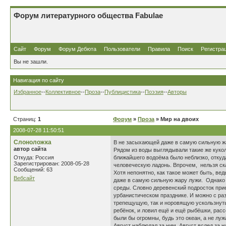
Форум литературного общества Fabulae
Сайт
Форум
Форум Дебюта
Пользователи
Правила
Поиск
Регистра
Вы не зашли.
Навигация по сайту
Избранное
--
Коллективное
--
Проза
--
Публицистика
--
Поэзия
--
Авторы
Страниц:
1
Форум
»
Проза
» Мир на двоих
2008-07-28 11:50:51
Слоноложка
В не засыхающей даже в самую сильную жа
автор сайта
Рядом из воды выглядывали такие же кукол
Откуда: Россия
ближайшего водоёма было неблизко, откуд
Зарегистрирован: 2008-05-28
человеческую ладонь. Впрочем, нельзя ска
Сообщений: 63
Хотя непонятно, как такое может быть, ве
Вебсайт
даже в самую сильную жару лужи. Однако 
среды. Словно деревенский подросток при
урбанистическом празднике. И можно с раз
трепещущую, так и норовящую ускользнуть
ребёнок, и ловил ещё и ещё рыбёшки, расс
были бы огромны, будь это океан, а не луж
Август наблюдал за ним. Август вслед за 