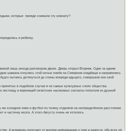
 людьми, которые прежде снимали эту комнату?
передалась и ребёнку.
шаемой лишь иногда разговором двоих. Дверь открыл Вторник. Один за одним
рядом шамана очнулись этой ночью зомби на Северном кладбище и направились
к будто пытаясь дотянуться до спины впереди идущего, совершали они свой
аз принятых в подобном случае в не самых культурных слоях общества.
ю лестницу и вереницей гигантских насекомых сектанты поползли из душной
ому же холодное пиво и футбол по телеку отдаляли на неопределённое расстояние
т и частичку мозга. А этого Августу очень не хотелось.
тве. А младенец получает от матери информацию о горе и радости, обо всех её