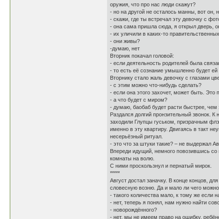
оружия, что про нас люди скажут?
- но на другой не осталось манны, вот он
- скажи, где ты встречал эту девочку с фо
- она сама пришла сюда, я открыл дверь, 
- их уличили в каких-то правительственных
- они живы?
-думаю, нет
Вторник покачал головой:
- если деятельность родителей была связа
- то есть её сознание умышленно будет е
Вторнику стало жаль девочку с глазами цве
- с этим можно что-нибудь сделать?
- если она этого захочет, может быть. Это
- а что будет с миром?
- думаю, баобаб будет расти быстрее, чем
Раздался долгий пронзительный звонок. К 
заходили Глупцы гуськом, призрачным флэ
именно в эту квартиру. Двигаясь в такт н
несерьёзный ритуал.
- это что за штуки такие? – не выдержал 
Впереди идущий, немного повозившись со 
комнаты на волю.
С ними проскользнул и пернатый мирок.
*****
Август достал заначку. В конце концов, дл
словесную возню. Да и мало ли чего можно 
- такого количества мало, к тому же если 
- нет, теперь я понял, нам нужно найти со
- новорождённого?
- нет, мы не имеем право на ошибку, реб