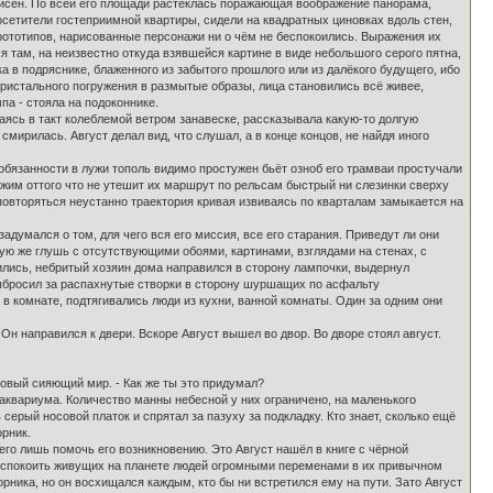
писен. По всей его площади растеклась поражающая воображение панорама,
сетители гостеприимной квартиры, сидели на квадратных циновках вдоль стен,
х прототипов, нарисованные персонажи ни о чём не беспокоились. Выражения их
я там, на неизвестно откуда взявшейся картине в виде небольшого серого пятна,
а в подряснике, блаженного из забытого прошлого или из далёкого будущего, ибо
ристального погружения в размытые образы, лица становились всё живее,
а - стояла на подоконнике.
ясь в такт колеблемой ветром занавеске, рассказывала какую-то долгую
смирилась. Август делал вид, что слушал, а в конце концов, не найдя иного
 обязанности в лужи тополь видимо простужен бьёт озноб его трамваи простучали
им оттого что не утешит их маршрут по рельсам быстрый ни слезинки сверху
повторяться неустанно траектория кривая извиваясь по кварталам замыкается на
адумался о том, для чего вся его миссия, все его старания. Приведут ли они
акую же глушь с отсутствующими обоями, картинами, взглядами на стенах, с
елились, небритый хозяин дома направился в сторону лампочки, выдернул
 выбросил за распахнутые створки в сторону шуршащих по асфальту
 в комнате, подтягивались люди из кухни, ванной комнаты. Один за одним они
Он направился к двери. Вскоре Август вышел во двор. Во дворе стоял август.
овый сияющий мир. - Как же ты это придумал?
е аквариума. Количество манны небесной у них ограничено, на маленького
ерый носовой платок и спрятал за пазуху за подкладку. Кто знает, сколько ещё
орник.
всего лишь помочь его возникновению. Это Август нашёл в книге с чёрной
 беспокоить живущих на планете людей огромными переменами в их привычном
рника, но он восхищался каждым, кто бы ни встретился ему на пути. Зато Август