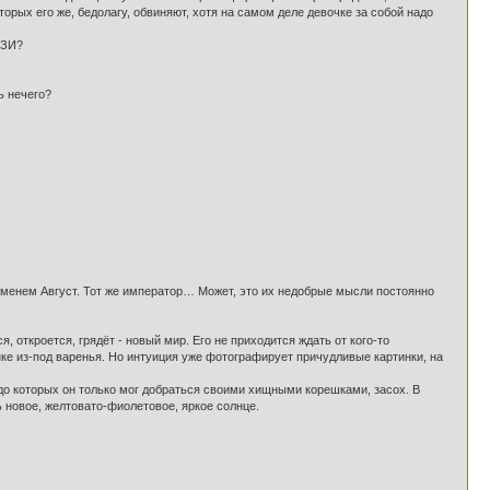
торых его же, бедолагу, обвиняют, хотя на самом деле девочке за собой надо
УЗИ?
ь нечего?
с именем Август. Тот же император… Может, это их недобрые мысли постоянно
, откроется, грядёт - новый мир. Его не приходится ждать от кого-то
нке из-под варенья. Но интуиция уже фотографирует причудливые картинки, на
до которых он только мог добраться своими хищными корешками, засох. В
 новое, желтовато-фиолетовое, яркое солнце.