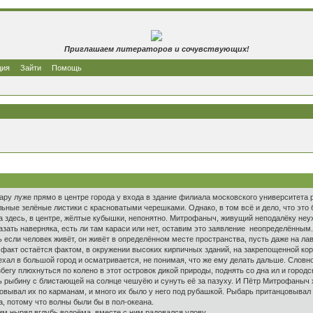
Приглашаем литераторов и сочувствующих!
ция
Зайти
Помощь
ру луже прямо в центре города у входа в здание филиала московского университета 
ьные зелёные листики с красноватыми черешками. Однако, в том всё и дело, что это
а здесь, в центре, жёлтые кубышки, непонятно. Митрофаныч, живущий неподалёку неух
зать наверняка, есть ли там караси или нет, оставим это заявление неопределённым.
дь если человек живёт, он живёт в определённом месте пространства, пусть даже на л
факт остаётся фактом, в окружении высоких кирпичных зданий, на закрепощенной ко
ехал в большой город и осматривается, не понимая, что же ему делать дальше. Сло
бегу плюхнуться по колено в этот островок дикой природы, поднять со дна ил и город
 рыбину с блистающей на солнце чешуёю и сунуть её за пазуху. И Пётр Митрофаныч х
овывал их по карманам, и много их было у него под рубашкой. Рыбарь пританцовывал н
а, потому что волны были бы в пол-океана.
ним нырял вглубь водоёма, вместе с ним радовался улову.