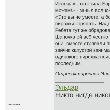
Испечь!» - ответила Ба
можем!» - заныл волчок
«Это вы не умеете, а б
пирожки стряпать. Надо
Ребята тут же обрадова
Шапочка ей всё честно
они вместе стряпали пи
зайчик капустой занима
одинокого пирожка поя
последним.
Отредактировано Эльда
Эльдар
Никто нигде нико
Неактивен