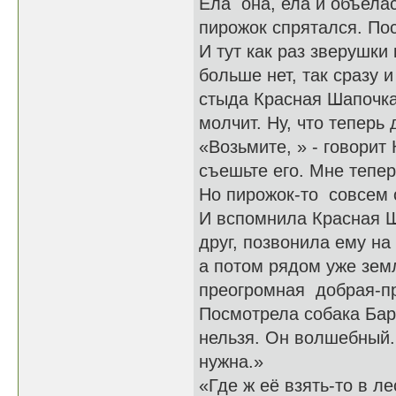
Ела она, ела и объела
пирожок спрятался. Пос
И тут как раз зверушки
больше нет, так сразу 
стыда Красная Шапочка
молчит. Ну, что теперь
«Возьмите, » - говорит
съешьте его. Мне теперь
Но пирожок-то совсем о
И вспомнила Красная Ша
друг, позвонила ему на
а потом рядом уже зем
преогромная добрая-пр
Посмотрела собака Бара
нельзя. Он волшебный.
нужна.»
«Где ж её взять-то в л