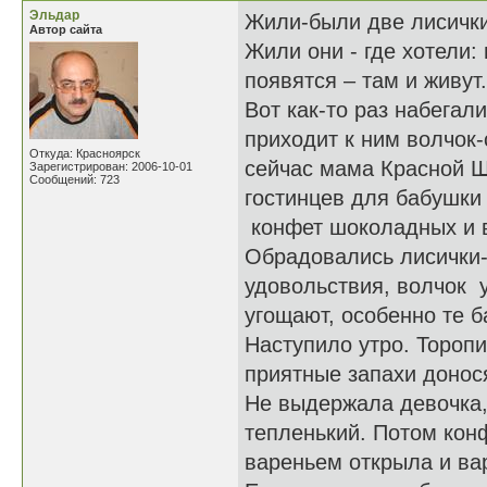
Эльдар
Жили-были две лисички-
Автор сайта
Жили они - где хотели:
появятся – там и живут.
Вот как-то раз набегал
приходит к ним волчок-
Откуда: Красноярск
сейчас мама Красной Ш
Зарегистрирован: 2006-10-01
Сообщений: 723
гостинцев для бабушки 
конфет шоколадных и в
Обрадовались лисички-
удовольствия, волчок 
угощают, особенно те б
Наступило утро. Торопи
приятные запахи донос
Не выдержала девочка,
тепленький. Потом кон
вареньем открыла и ва