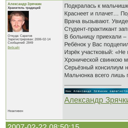
Александр Зрячкин
Подкралась к мальчишк
Хранитель традиций
Краснеет и плачет… По
Врача вызывают. Увиде
Студент-практикант за
В больницу приехали – 
Откуда: Саратов
Зарегистрирован: 2006-02-14
Сообщений: 2849
Ребёнок у Вас подцепи
Вебсайт
Изрёк участковый: «Не 
Хронической свинкою 
Серьёзный консилиум н
Мальчонка всего лишь
Александр Зрячк
Неактивен
2007-02-22 08:50:15