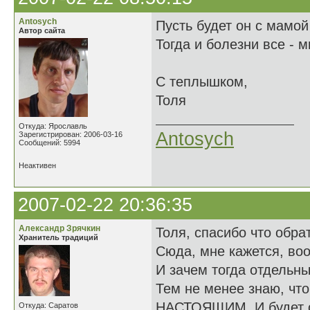
Antosych
Пусть будет он с мамо
Автор сайта
Тогда и болезни все - м
С теплышком,
Толя
Откуда: Ярославль
Antosych
Зарегистрирован: 2006-03-16
Сообщений: 5994
Неактивен
2007-02-22 20:36:35
Александр Зрячкин
Толя, спасибо что обра
Хранитель традиций
Сюда, мне кажется, воо
И зачем тогда отдельны
Тем не менее знаю, что
НАСТОЯЩИМ. И будет о
Откуда: Саратов