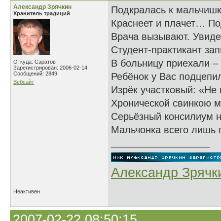
Александр Зрячкин
Подкралась к мальчишк
Хранитель традиций
Краснеет и плачет… По
Врача вызывают. Увиде
Студент-практикант за
В больницу приехали – 
Откуда: Саратов
Зарегистрирован: 2006-02-14
Сообщений: 2849
Ребёнок у Вас подцепи
Вебсайт
Изрёк участковый: «Не 
Хронической свинкою 
Серьёзный консилиум н
Мальчонка всего лишь
Александр Зрячк
Неактивен
2007-02-22 08:50:15