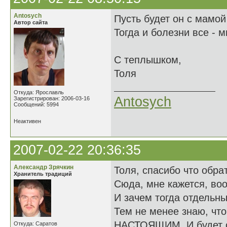
Antosych
Пусть будет он с мамо
Автор сайта
Тогда и болезни все - м
С теплышком,
Толя
Откуда: Ярославль
Antosych
Зарегистрирован: 2006-03-16
Сообщений: 5994
Неактивен
2007-02-22 20:36:35
Александр Зрячкин
Толя, спасибо что обра
Хранитель традиций
Сюда, мне кажется, воо
И зачем тогда отдельны
Тем не менее знаю, что
НАСТОЯЩИМ. И будет о
Откуда: Саратов