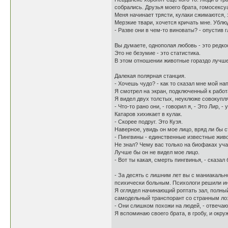
собрались. Друзья моего брата, гомосексу
Меня начинает трясти, кулаки сжимаются, з
Мерзкие твари, хочется кричать мне. Ублю
- Разве они в чем-то виноваты? - опустив 
Вы думаете, однополая любовь - это редко
Это не безумие - это статистика.
В этом отношении животные гораздо лучше
Далекая полярная станция.
- Хочешь чудо? - как то сказал мне мой нап
Я смотрел на экран, подключенный к рабо
Я видел двух толстых, неуклюже совокупл
- Что-то рано они, - говорил я, - Это Лир, -
Катаров хихикает в кулак.
- Скорее подруг. Это Кузя.
Наверное, увидь он мое лицо, вряд ли бы 
- Пингвины - единственные известные живо
Не знал? Чему вас только на биофаках уча
Лучше бы он не видел мое лицо.
- Вот ты какая, смерть пингвинья, - сказал 
- За десять с лишним лет вы с маниакально
психически больным. Психологи решили ина
Я оглядел начинающий роптать зал, полны
самодельный транспорант со странным лозу
- Они слишком похожи на людей, - отвечаю
Я вспоминаю своего брата, в гробу, и окр