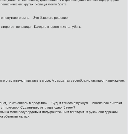
специфических кругах. Убийцы моего брата.
о непутевого сына. - Это было его решение...
второго я ненавидел. Каждого второго я хотел убить.
лго отсутствуют, питаясь в море. А самца так своеобразно снимают напряжение.
нег, не стисняясь в средствах. - Судья тяжело вздохнул. - Многие вас считают
сут приговор. Суд интересует лишь одно. Зачем?
рели на меня полусердитым-полуфанатичным взглядом. В руках они держали
ня обвинить нельзя.