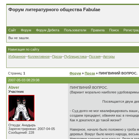
Форум литературного общества Fabulae
Сайт
Форум
Форум Дебюта
Пользователи
Правила
Поиск
Регистра
Вы не зашли.
Навигация по сайту
Избранное
--
Коллективное
--
Проза
--
Публицистика
--
Поэзия
--
Авторы
Страниц:
1
Форум
»
Проза
» ПИНГВИНИЙ ВОПРОС.
2007-05-03 08:29:08
Abver
ПИНГВИНИЙ ВОПРОС.
Участник
(Вариант морально наиболее удобоваримы
Посвящается двум деву
- Суд долго не мог квалифицировать ваши 
создаем прецидент, обвиняя вас в геноциде
Как я докатился до такой жизни?
Откуда: Анадырь
Зарегистрирован: 2007-04-05
Наверное, начало было положено у гроба м
Сообщений: 228
деревья. Вокруг было много народа, весьма
Невдалеке хоронят еще кого-то. Люди в тр