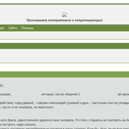
Приглашаем литераторов и сочувствующих!
ция
Зайти
Помощь
й.)
шкам, которые, после общения с автором, изме
действия, подсудимый, - говорил немолодой суровый судья, - настолько они не уклад
, пусть и не человека, но животного.
оего брата, единственного дорогого мне человека. Я стоял, стараясь не смотреть на 
 пестрого, надо сказать.
аурных костюмах неодобрительно косятся в нашу сторону. Еще бы. Чуть ли не все гом