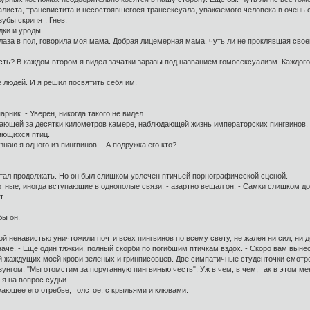
алиста, трансвистита и несостоявшегося трансексуала, уважаемого человека в очень 
убы скрипят. Гнев.
дки и уроды.
глаза в пол, говорила моя мама. Добрая лицемерная мама, чуть ли не проклявшая своег
сть? В каждом втором я видел зачатки заразы под названием гомосексуализм. Каждого 
 людей. И я решил посвятить себя им.
арник. - Уверен, никогда такого не видел.
тающей за десятки километров камере, наблюдающей жизнь императорских пингвинов.
яющихся птиц.
 узнаю я одного из пингвинов. - А подружка его кто?
стал продолжать. Но он был слишком увлечен птичьей порнографической сценой.
тные, иногда вступающие в однополые связи. - азартно вещал он. - Самки слишком до
т.
бы он.
й ненавистью уничтожили почти всех пингвинов по всему свету, не жалея ни сил, ни де
че. - Еще один тяжкий, полный скорби по погибшим птичкам вздох. - Скоро вам выне
й жаждущих моей крови зеленых и гринписовцев. Две симпатичные студенточки смот
нгом: "Мы отомстим за поруганную пингвинью честь". Уж в чем, в чем, так в этом ме
 я на вопрос судьи.
ужающее его отребье, толстое, с крыльями и клювами.