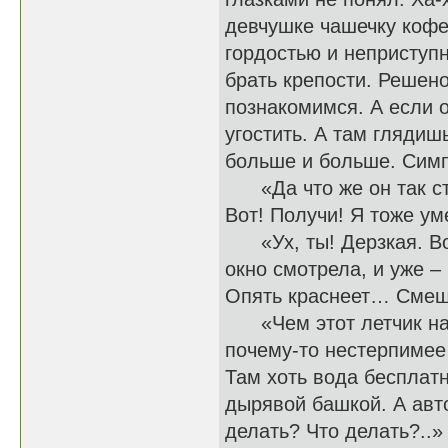
девчушке чашечку кофе
гордостью и непристу
брать крепости. Решено
познакомимся. А если о
угостить. А там глядиш
больше и больше. Сим
«Да что же он так стр
Вот! Получи! Я тоже ум
«Ух, ты! Дерзкая. Вот
окно смотрела, и уже –
Опять краснеет… Смешн
«Чем этот летчик нас
почему-то нестерпимее 
Там хоть вода бесплатн
дырявой башкой. А авто
делать? Что делать?..»