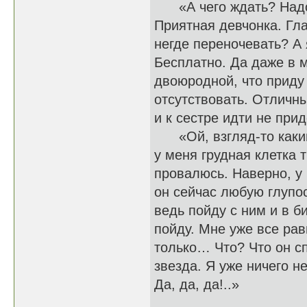
«А чего ждать? Надо с
Приятная девчонка. Гла
негде переночевать? А 
Бесплатно. Да даже в 
двоюродной, что приду 
отсутствовать. Отличны
и к сестре идти не прид
«Ой, взгляд-то каким
у меня грудная клетка 
провалюсь. Наверно, у
он сейчас любую глупос
ведь пойду с ним и в би
пойду. Мне уже все рав
только… Что? Что он с
звезда. Я уже ничего 
Да, да, да!..»