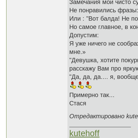
Замечания мои чисто с
Не понравились фразы: 
Или : "Вот балда! Не п
Но самое главное, в к
Допустим:
Я уже ничего не соображ
мне.»
"Девушка, хотите покур
расскажу Вам про ярку
"Да, да, да.... я, вообщ
Примерно так...
Стася
Отредактировано kuteho
kutehoff