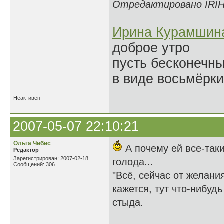
Отредактировано IRIHA
Ирина Курамшин
доброе утро
пусть бесконечн
в виде восьмёрки
Неактивен
2007-05-07 22:10:21
Ольга Чибис
А почему ей все-таки
Редактор
Зарегистрирован: 2007-02-18
голода...
Сообщений: 306
"Всё, сейчас от желани
кажется, тут что-нибуд
стыда.