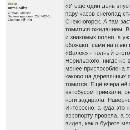
IRIHA
«И ещё один день впуст
Автор сайта
пару часов снегопад ст
Откуда: Москва
Зарегистрирован: 2007-02-10
Сообщений: 409
Снежногорск. А там зас
томиться ожиданием. В 
и знакомых полно, а у
обожают, сами на шею 
«Валёк» - полный отсто
Норильского, нигде не 
менее приспособлена п
каково на деревянных с
томится. Ещё вчера её 
автобусом приехали, о
ноги задирала. Наверно
Интересно, а куда это
аэропорту провела, а с
видел, как в буфете ме