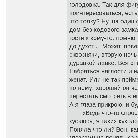
голодовка. Так для фиг
поинтересоваться, есть
что толку? Ну, на один
дом без кодового замка
гости к кому-то: помн
до духоты. Может, пове
сквозняки, вторую ночь
дурацкой лавке. Вся сп
Набраться наглости и на
женат. Или не так пойм
по нему: хороший он че
перестать смотреть в 
А я глаза прикрою, и б
«Ведь что-то спросить
кусаюсь, я таких куколо
Поняла что ли? Вон, ка
глазками не понял. Ха-