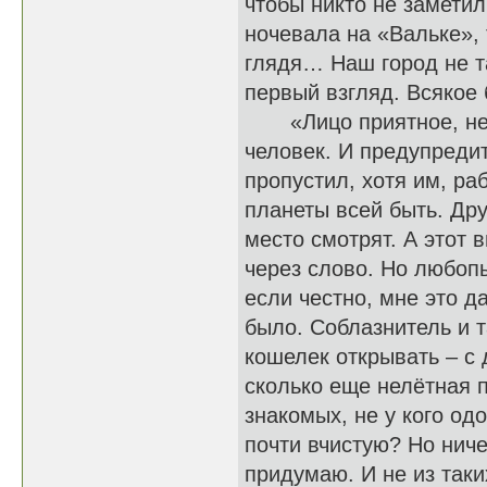
чтобы никто не заметил.
ночевала на «Вальке», 
глядя… Наш город не т
первый взгляд. Всяко
«Лицо приятное, не зл
человек. И предупреди
пропустил, хотя им, ра
планеты всей быть. Дру
место смотрят. А этот 
через слово. Но любоп
если честно, мне это д
было. Соблазнитель и т
кошелек открывать – с
сколько еще нелётная п
знакомых, не у кого од
почти вчистую? Но ниче
придумаю. И не из так