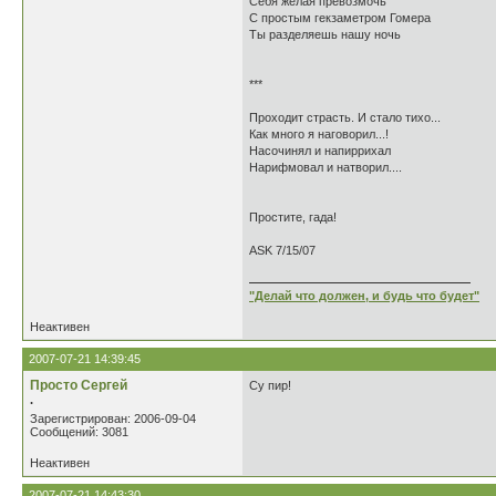
Себя желая превозмочь
С простым гекзаметром Гомера
Ты разделяешь нашу ночь
***
Проходит страсть. И стало тихо...
Как много я наговорил...!
Насочинял и напиррихал
Нарифмовал и натворил....
Простите, гада!
ASK 7/15/07
"Делай что должен, и будь что будет"
Неактивен
2007-07-21 14:39:45
Просто Сергей
Су пир!
.
Зарегистрирован: 2006-09-04
Сообщений: 3081
Неактивен
2007-07-21 14:43:30