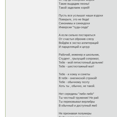
Такие выдадим пеоны!
Такой заделаем хорей!
Пусть все услышат наши вздохи
Поверьте, это не беда!
Синонимы и синекдохи
Инверсии "туда-сюда"
А если сильно постараться
От счастья обронив слезу
Войдём в экстаз аллитераций
И парцелляций и цезур
Рабочий, инженер и школьник,
Студент , грызущий сопромат,
Тебе - мой пятистопный дольник!
Тебе - шестиэтажный мат!
Тебе - и хокку и сонеты
В тебя - онегинской строкой!
Тебе - обычному поэту
Хоть ты , обычно, не такой.
Нет середины "либо-либо"
Ты честный труженик! Не раб
Ты перековывал верлибры
В обычный и доступный ямб
Не признавая полумеры