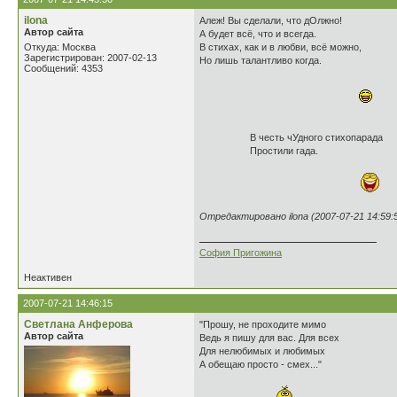
ilona
Алеж! Вы сделали, что дОлжно!
Автор сайта
А будет всё, что и всегда.
Откуда: Москва
В стихах, как и в любви, всё можно,
Зарегистрирован: 2007-02-13
Но лишь талантливо когда.
Сообщений: 4353
В честь чУдного стихопарада
Простили гада.
Отредактировано ilona (2007-07-21 14:59:
София Пригожина
Неактивен
2007-07-21 14:46:15
Светлана Анферова
"Прошу, не проходите мимо
Автор сайта
Ведь я пишу для вас. Для всех
Для нелюбимых и любимых
А обещаю просто - смех..."