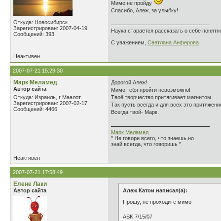
Мимо не пройду
Спасибо, Алеж, за улыбку!
Откуда: Новосибирск
Зарегистрирован: 2007-04-19
Наука старается рассказать о себе понятно
Сообщений: 393
С уважением,
Светлана Анферова
Неактивен
2007-07-21 15:29:30
Марк Меламед
Дорогой Алеж!
Автор сайта
Мимо тебя пройти невозможно!
Откуда: Израиль, г Маалот
Твоё творчество притягивает магнитом.
Зарегистрирован: 2007-02-17
Так пусть всегда и для всех это притяжен
Сообщений: 4466
Всегда твой- Марк.
Марк Меламед
" Не говори всего, что знаешь,но
знай всегда, что говоришь "
Неактивен
2007-07-21 17:58:49
Елене Лаки
Автор сайта
Алеж Катои написал(а):
Прошу, не проходите мимо
ASK 7/15/07