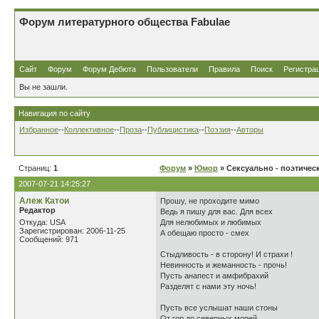
Форум литературного общества Fabulae
Сайт
Форум
Форум Дебюта
Пользователи
Правила
Поиск
Регистра
Вы не зашли.
Навигация по сайту
Избранное
--
Коллективное
--
Проза
--
Публицистика
--
Поэзия
--
Авторы
Страниц:
1
Форум
»
Юмор
» Сексуально - поэтическ
2007-07-21 14:25:27
Алеж Катои
Прошу, не проходите мимо
Редактор
Ведь я пишу для вас. Для всех
Откуда: USA
Для нелюбимых и любимых
Зарегистрирован: 2006-11-25
А обещаю просто - смех
Сообщений: 971
Стыдливость - в сторону! И страхи !
Невинность и жеманность - прочь!
Пусть анапест и амфибрахий
Разделят с нами эту ночь!
Пусть все услышат наши стоны
От гор до северных морей