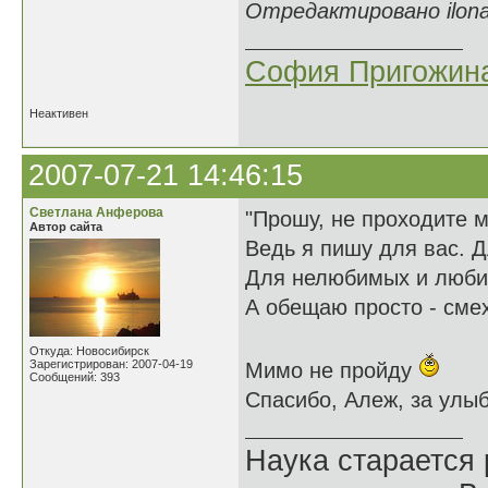
Отредактировано ilona 
София Пригожин
Неактивен
2007-07-21 14:46:15
Светлана Анферова
"Прошу, не проходите 
Автор сайта
Ведь я пишу для вас. Д
Для нелюбимых и люб
А обещаю просто - смех.
Откуда: Новосибирск
Зарегистрирован: 2007-04-19
Мимо не пройду
Сообщений: 393
Спасибо, Алеж, за улыб
Наука старается 