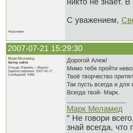
никто не знает. 
С уважением,
Св
Неактивен
2007-07-21 15:29:30
Марк Меламед
Дорогой Алеж!
Автор сайта
Мимо тебя пройти нево
Откуда: Израиль, г Маалот
Зарегистрирован: 2007-02-17
Сообщений: 4466
Твоё творчество притяг
Так пусть всегда и для
Всегда твой- Марк.
Марк Меламед
" Не говори всего
знай всегда, что 