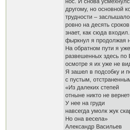
нос. И снова усмехнулс
другому, но основной 
трудности – заслышалос
ровно на десять сроков
знает, как сюда вход
фыркнул я продолжая н
На обратном пути я уж
развешенных здесь по 
осмотре я их уже не в
Я зашел в подсобку и 
с пустым, отстраненны
«Из далеких степей
отныне никто не вернет
У нее на груди
навсегда умолк жук ск
Но она весела»
Александр Васильев