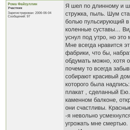
Рома Файзуллин
Я шел по длинному и 
Участник
стружка, пыль. Шум ста
Зарегистрирован: 2006-06-04
Сообщений: 97
болью пульсирующий в 
коленные суставы… Види
уснул под утро, но это
Мне всегда нравится эт
фабрики, что бы, набр
обдумать можно, хотя 
почему то всегда забыв
собирают красивый доми
которого была надпись:
плакат , сделанный Ею
каменном балконе, от
они счастливы. Красны
-я невольно усмехнулс
угрожать мне смертью.