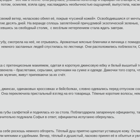
я, потом, осмелев, взяла одну, наслаждаясь необычностью ощущений, выпустила, нас
свежий ветер, неласково обнял её, покрыв «гусиной кожей». Освободившаяся от мечты
лгие десять дней. На веранде сплошь заплетённой причудливой экзотической зеленью,
усевшись за свободный столик, с весёлым нетерпением стала ждать завтрак.
 губу, смотрела на неё, не отрываясь. Ароматные мясные блинчики и яичница с помид
 немного заспанных людей спустилась по лестнице. Они расположились поблизости, С
 с претенциозным макияжем, одетая в короткую джинсовую юбку и белый вышитый топ,
венела – браслетами, серьгами, цепочками на сумке и одежде. Дамочки того сорта, ч
х мужчин, живут припеваючи за их счёт.
, джинсах, одинаковых кроссовках и бейсболках, словно одевались перед отпуском с
Она переключила пристальный взгляд на его товарища. Тёмные короткие волосы, немн
а губы салфеткой и поднялась из-за стола. Поблагодарила запаренную официантку, та
начительно подумала Софья в ответ, официантка испуганно обернулась.
ила себе роскошь немного обгореть. Тёплый душ приятно щекотал уставшую кожу. Охл
и мягкими и удобными. Вечер, тёплый и душистый, ласково принял её в объятья и ув