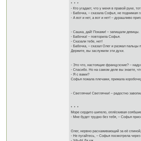
* * *
- Кто угадает, что у меня в правой руке, 
- Бабочка, – сказала Софья, не поднимая гл
- А вот и нет, а вот и нет! – дурашливо пр
- Сашка, дай! Покажи! – запищали девицы.
- Бабочка! – повторила Софья.
- Сказали тебе, нет!
- Бабочка, – сказал Олег и разжал пальцы 
Держите, вы заслужили эти духи.
- Это что, настоящие французские? – наду
- Спасибо. Но на самом деле вы знаете, чт
- Я с вами?
Софья пожала плечами, прижала коробочку
- Светлячки! Светлячки! – радостно завопи
* * *
Море сердито шипело, оплёскивая озябшие
- Мне будет трудно без тебя, – Софья прис
Олег, нервно расхаживающий за её спиной,
- Не пугайтесь, – Софья посмотрела через
- Уф-ф! Да уж…