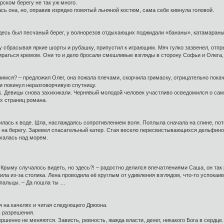
ском берегу не так уж много.
сь она, но, оправив изрядно помятый льняной костюм, сама себе кивнула головой.
десь был песчаный берег, у волнорезов отдыхающих поджидали «бананы», катамаран
ду сбрасывая яркие шорты и рубашку, припустил к играющим. Мяч гулко зазвенел, отпр
тираться кремом. Они то и дело бросали смешливые взгляды в сторону Софьи и Олега
нимся? – предложил Олег, она пожала плечами, скорчила гримаску, отрицательно покач
 и покинул неразговорчивую спутницу.
к. Девицы снова захихикали. Чернявый молодой человек участливо осведомился о сам
х страниц романа.
илась к воде. Шла, наслаждаясь сопротивлением волн. Поплыла сначала на спине, по
на берегу. Заревел спасательный катер. Стая весело пересвистывающихся дельфино
ыхалась над морем.
В Крыму случалось видеть, но здесь?! – радостно делился впечатлениями Саша, он так
ла из-за столика. Лена проводила её круглым от удивления взглядом, что-то успокаив
 пальцы. – Да пошла ты …
 на качелях и читая следующего Дрюона.
в разрешения.
ршенно не меняются. Зависть, ревность, жажда власти, денег, никакого Бога в сердце.