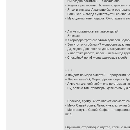
- Вы поздно ложитесь, – сказала она.
- Ходим в рестораны, боулинги, дансинги,
- Я так и думала. А раньше были рестораны
- Раньше? Бильярд существует и сейчас. 
- Муж сделал мне подарок. Он старше меня,
- А мне показалось вы завсегдатай!
- Я читаю…
Из коридора третьего этажа донёсся недов
- Это кто-то из обслуги? – спросил мужчин
- Да, ладно! Девчонки за день так устают, 
- У вас тоже работа, небось, целый год тр
- Спокойной ночи! – она удалилась к себе.
* * *
А пойдём на море вместе?! – предложил Бло
– Что читаем? О, Морис Дрюон, серия «Про
- А что читают сейчас? – она не отрывая г
- Ну, всякие там, триллеры, детективы. Д
- Спасибо, я учту. А что насчёт совместно
- Меня Сашей зовут, Лена, – указал он на 
- Меня зовут… Соней. Софья, – поправилас
нею.
Одинокая, старомодно одетая, хотя не лиш