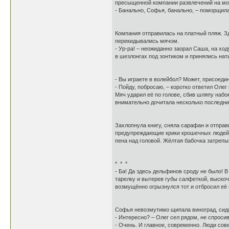
пресыщенной компании развлечений на мор
- Банально, Софья, банально, – поморщила
Компания отправилась на платный пляж. З
перекидывались мячом.
- Ур-ра! – неожиданно заорал Саша, на хо
в шезлонгах под зонтиком и принялись на
- Вы играете в волейбол? Может, присоеди
- Пойду, побросаю, – коротко ответил Олег
Мяч ударил её по голове, сбив шляпу набо
внимательно дочитала несколько последни
Захлопнула книгу, сняла сарафан и отправ
предупреждающие крики крошечных людей 
пена над головой. Жёлтая бабочка затреп
* * *
- Ба! Да здесь дельфинов сроду не было! 
тарелку и вытерев губы салфеткой, выскочи
возмущённо огрызнулся тот и отбросил её
Софья невозмутимо щипала виноград, сидя
- Интересно? – Олег сел рядом, не спроси
- Очень. И главное, современно. Люди сове