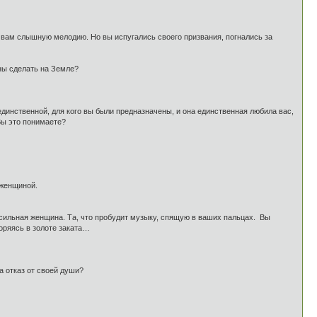
у вам слышную мелодию. Но вы испугались своего призвания, погнались за
жны сделать на Земле?
единственной, для кого вы были предназначены, и она единственная любила вас,
Вы это понимаете?
 женщиной.
сильная женщина. Та, что пробудит музыку, спящую в ваших пальцах. Вы
воряясь в золоте заката…
а отказ от своей души?