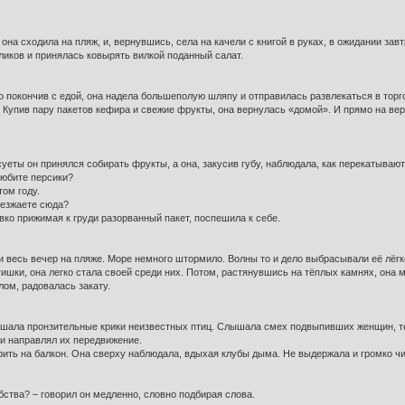
она сходила на пляж, и, вернувшись, села на качели с книгой в руках, в ожидании за
оликов и принялась ковырять вилкой поданный салат.
о покончив с едой, она надела большеполую шляпу и отправилась развлекаться в торг
 Купив пару пакетов кефира и свежие фрукты, она вернулась «домой». И прямо на ве
з суеты он принялся собирать фрукты, а она, закусив губу, наблюдала, как перекатыв
 любите персики?
том году.
иезжаете сюда?
овко прижимая к груди разорванный пакет, поспешила к себе.
ти весь вечер на пляже. Море немного штормило. Волны то и дело выбрасывали её лёгк
шки, она легко стала своей среди них. Потом, растянувшись на тёплых камнях, она 
ом, радовалась закату.
лушала пронзительные крики неизвестных птиц. Слышала смех подвыпивших женщин, т
ми направлял их передвижение.
рить на балкон. Она сверху наблюдала, вдыхая клубы дыма. Не выдержала и громко ч
ства? – говорил он медленно, словно подбирая слова.