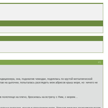
#1
ондиционера, она, подхватив чемодан, поднялась по крутой металлической
ав на цыпочки, попыталась разглядеть меж абрисов крыш море, но ничего не
ив полотенце на плечо, бросилась на встречу с Ним, с морем…
 мурлыча радостно, вошла в прохладное море. Упругие медузки загарцевали возле