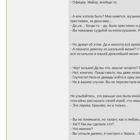
- Офицер. Майор, вообще-то.
- А кем хотели быть? Мне кажется, музыка
престижем, за деньгами…
- Да уж… Когда-то – да, было престижно 
- Вы наказаны судьбой за непослушание. Н
- Не думал об этом. Да и неохота всё врем
- А помните девочку из школьной жизни? У
всё остальное в вашей дальнейшей жизни 
- Чёрт возьми! Да вы что, мысли читаете? 
- Нет, конечно. Представьте, мы даже незн
- Глупости! Нельзя дважды войти в одну р
- Не в вашем случае. Вы не перелистали в
Не улыбайтесь, это раньше она была юной
способны рассказать своей игрой, что наш
- Это лирика. Красиво, но и только…
- Вы не понимаете, но талант, как и любов
- Хм?! Как вы сделали это?
- Что именно?
- Вы уплыли далеко, я смотрел с берега…