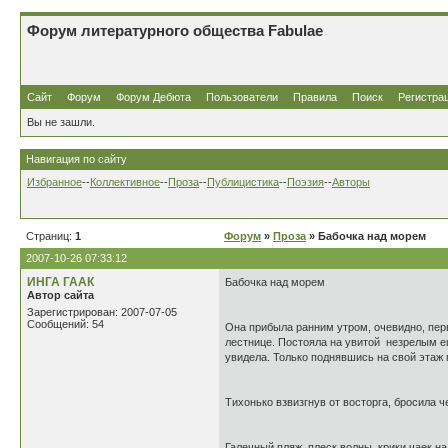
Форум литературного общества Fabulae
Сайт
Форум
Форум Дебюта
Пользователи
Правила
Поиск
Регистра
Вы не зашли.
Навигация по сайту
Избранное
--
Коллективное
--
Проза
--
Публицистика
--
Поэзия
--
Авторы
Страниц:
1
Форум
»
Проза
» Бабочка над морем
2007-10-26 07:33:12
ИНГА ГААК
Бабочка над морем
Автор сайта
Зарегистрирован: 2007-07-05
Сообщений: 54
Она прибыла ранним утром, очевидно, перв
лестнице. Постояла на увитой незрелым е
увидела. Только поднявшись на свой этаж
Тихонько взвизгнув от восторга, бросила 
Галечный пляж, плеск волны, крики чаек н