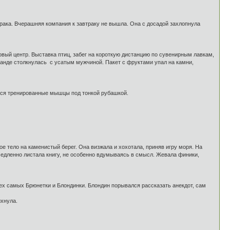
втрака. Вчерашняя компания к завтраку не вышла. Она с досадой захлопнула
овый центр. Выставка птиц, забег на короткую дистанцию по сувенирным лавкам,
ранде столкнулась с усатым мужчиной. Пакет с фруктами упал на камни,
аются тренированные мышцы под тонкой рубашкой.
ое тело на каменистый берег. Она визжала и хохотала, приняв игру моря. На
медленно листала книгу, не особенно вдумываясь в смысл. Жевала финики,
ех самых Брюнетки и Блондинки. Блондин порывался рассказать анекдот, сам
ихнула.