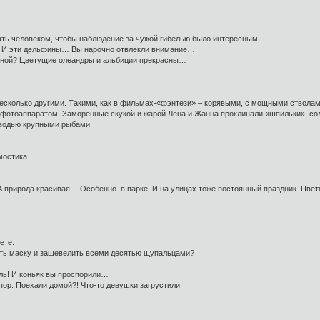
стать человеком, чтобы наблюдение за чужой гибелью было интересным…
сь. И эти дельфины… Вы нарочно отвлекли внимание…
о мной? Цветущие олеандры и альбиции прекрасны…
несколько другими. Такими, как в фильмах-«фэнтези» – корявыми, с мощными стволами
 фотоаппаратом. Заморенные скукой и жарой Лена и Жанна проклинали «шпильки», сол
оводью крупными рыбами.
мостика.
 А природа красивая… Особенно в парке. И на улицах тоже постоянный праздник. Цветы
ете.
уть маску и зашевелить всеми десятью щупальцами?
аль! И коньяк вы проспорили…
пор. Поехали домой?! Что-то девушки загрустили.