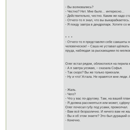
- Вы волновались?
- Честно? Нет. Мне было… интересно…
- Действительно, честно. Каким же надо 
- Отчего-то я знал, что вы выкарабкаете
- Я поеду завтра в дендропарк. Хотите с
* * *
- Отчего-то я представлял себе самшиты 
человеческое! – Саша не уставал щёлкать
пруда, наблюдая за рыскающими по мелк
Олег встал рядом, облокотился на перила 
- А я завтра уезжаю, – сказала Софья.
- Так скоро? Вы же только приехали.
- Ну и что! Устала. Не нравятся мне люди.
- Жаль.
- Чего?
- Что у вас по-другому. Там, на вашей план
- Я должна рассмеяться или может, сдёрн
Олег почесал губу под усами, промолчал.
- Вам всё безразлично. И ничего вам не ж
- Вы и об этом знаете? Это был дурацкий с
- Конечно.