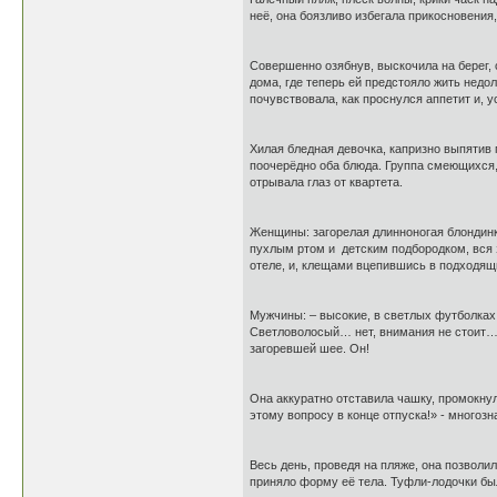
неё, она боязливо избегала прикосновени
Совершенно озябнув, выскочила на берег, 
дома, где теперь ей предстояло жить недо
почувствовала, как проснулся аппетит и, 
Хилая бледная девочка, капризно выпятив
поочерёдно оба блюда. Группа смеющихся,
отрывала глаз от квартета.
Женщины: загорелая длинноногая блондинка
пухлым ртом и детским подбородком, вся з
отеле, и, клещами вцепившись в подходящи
Мужчины: – высокие, в светлых футболках
Светловолосый… нет, внимания не стоит… 
загоревшей шее. Он!
Она аккуратно отставила чашку, промокнул
этому вопросу в конце отпуска!» - многоз
Весь день, проведя на пляже, она позвол
приняло форму её тела. Туфли-лодочки был