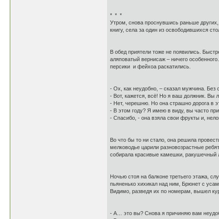
* * *
Утром, снова проснувшись раньше других, 
книгу, села за один из освободившихся ст
В обед приятели тоже не появились. Быстр
аляповатый вернисаж – ничего особенного.
персики и фейхоа раскатились.
- Ох, как неудобно, – сказал мужчина. Бе
- Вот, кажется, всё! Но я ваш должник. Вы
- Нет, черешню. Но она страшно дорога в э
- В этом году? Я имею в виду, вы часто пр
- Спасибо, - она взяла свои фрукты и, нел
Во что бы то ни стало, она решила провес
мелководье царили разновозрастные ребяти
собирала красивые камешки, ракушечный л
Ночью стоя на балконе третьего этажа, с
пьяненько хихикал над ним, Брюнет с уса
Видимо, разведя их по номерам, вышел ку
- А… это вы? Снова я причиняю вам неудоб