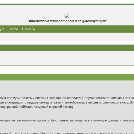
Приглашаем литераторов и сочувствующих!
ция
Зайти
Помощь
ым поездом, поэтому никто из жильцов её не видел. Получив ключи от комнаты без к
щё виноградом площадке между этажами, полюбовалась пышным цветником внизу. Вст
 под крышей, поймала лазурный морской взгляд.
чемодан на застеленную кровать, быстренько переоделась в пляжную одежду и, повес
ад водой – всё как в песне. Она разулась, уложила полотенце и сарафан на сланцы и,