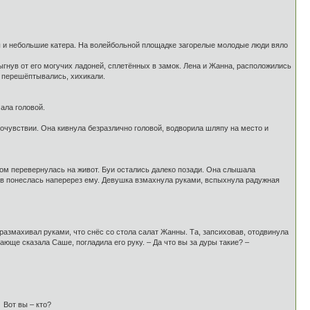
ы и небольшие катера. На волейбольной площадке загорелые молодые люди вяло
ыгнув от его могучих ладоней, сплетённых в замок. Лена и Жанна, расположились
, перешёптывались, хихикали.
ала головой.
очувствии. Она кивнула безразлично головой, водворила шляпу на место и
том перевернулась на живот. Буи остались далеко позади. Она слышала
в понеслась наперерез ему. Девушка взмахнула руками, вспыхнула радужная
 размахивал руками, что снёс со стола салат Жанны. Та, запсиховав, отодвинула
ающе сказала Саше, погладила его руку. – Да что вы за дуры такие? –
 Вот вы – кто?