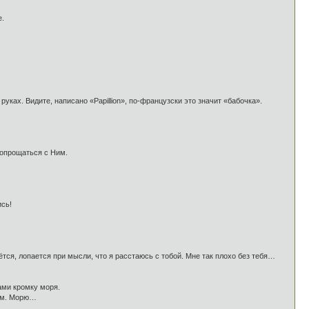
е.
уках. Видите, написано «Papillion», по-французски это значит «бабочка».
 попрощаться с Ним.
ись!
ётся, лопается при мысли, что я расстаюсь с тобой. Мне так плохо без тебя…
ами кромку моря.
вам. Морю…