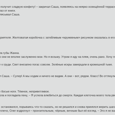
тот получит сладкую конфету! – закричал Саша, появляясь на неярко освещённой террас
аз от книги.
иплясывал Саша.
приятеля. Желтоватая коробочка с затейливым «кружевным» рисунком оказалась в его р
ла губы Жанна.
о они не вполне заслуженно мои. Но я возьму. Утром я иду на пляж, очень рано. Хочу
 к груди. Свет внезапно погас совсем. Зелёные искры замерцали в кромешной тьме.
л Саша. – Супер! А мы ходим и ничего не видим. А они – вот, рядом. Класс! Во оттянул
 босые ноги. Тёмное, неприветливое.
ела и погладила пену, – Я успела влюбиться до смерти. Каждая клеточка моего тела рв
 остановился, порываясь что-то сказать, но не решился и снова принялся мерить шаг
 плечо, Олег вздрогнул – пронзительным, чёрным, вечным был её взгляд. – Это я не 