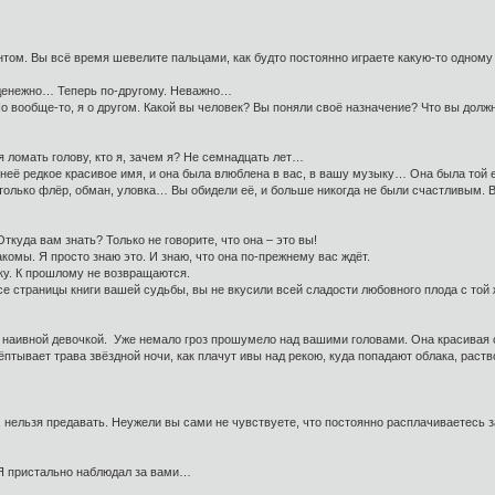
нтом. Вы всё время шевелите пальцами, как будто постоянно играете какую-то одном
и денежно… Теперь по-другому. Неважно…
о вообще-то, я о другом. Какой вы человек? Вы поняли своё назначение? Что вы дол
я ломать голову, кто я, зачем я? Не семнадцать лет…
 неё редкое красивое имя, и она была влюблена в вас, в вашу музыку… Она была той 
только флёр, обман, уловка… Вы обидели её, и больше никогда не были счастливым. 
Откуда вам знать? Только не говорите, что она – это вы!
акомы. Я просто знаю это. И знаю, что она по-прежнему вас ждёт.
еку. К прошлому не возвращаются.
се страницы книги вашей судьбы, вы не вкусили всей сладости любовного плода с той
 наивной девочкой. Уже немало гроз прошумело над вашими головами. Она красивая 
ёптывает трава звёздной ночи, как плачут ивы над рекою, куда попадают облака, раст
ь, нельзя предавать. Неужели вы сами не чувствуете, что постоянно расплачиваетесь з
 Я пристально наблюдал за вами…