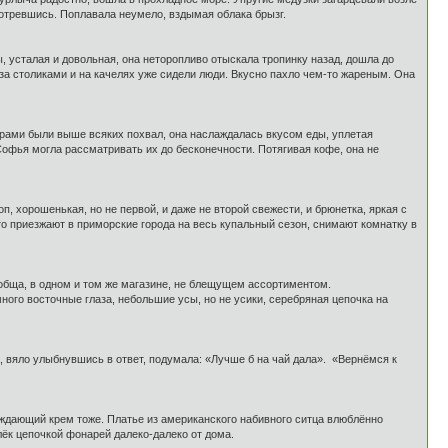
мотревшись. Поплавала неумело, вздымая облака брызг.
, усталая и довольная, она неторопливо отыскала тропинку назад, дошла до
 за столиками и на качелях уже сидели люди. Вкусно пахло чем-то жареным. Она
орами были выше всяких похвал, она наслаждалась вкусом еды, уплетая
офья могла рассматривать их до бесконечности. Потягивая кофе, она не
 хорошенькая, но не первой, и даже не второй свежести, и брюнетка, яркая с
то приезжают в приморские города на весь купальный сезон, снимают комнатку в
ообща, в одном и том же магазине, не блещущем ассортиментом.
ого восточные глаза, небольшие усы, но не усики, серебряная цепочка на
, вяло улыбнувшись в ответ, подумала: «Лучше б на чай дала». «Вернёмся к
аждающий крем тоже. Платье из американского набивного ситца влюблённо
лёк цепочкой фонарей далеко-далеко от дома.