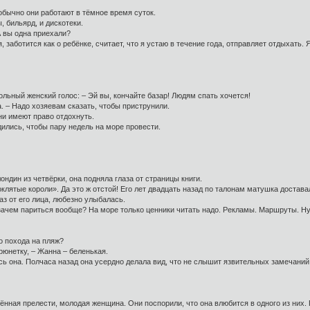
 обычно они работают в тёмное время суток.
, бильярд, и дискотеки.
А вы одна приехали?
 заботится как о ребёнке, считает, что я устаю в течение года, отправляет отдыхать. 
ольный женский голос: – Эй вы, кончайте базар! Людям спать хочется!
а. – Надо хозяевам сказать, чтобы приструнили.
они имеют право отдохнуть.
удились, чтобы пару недель на море провести.
ндин из четвёрки, она подняла глаза от страницы книги.
клятые короли». Да это ж отстой! Его лет двадцать назад по талонам матушка достава
лаз от его лица, любезно улыбалась.
а зачем париться вообще? На море только ценники читать надо. Рекламы. Маршруты. Н
го похода на пляж?
брюнетку, – Жанна – беленькая.
ь она. Полчаса назад она усердно делала вид, что не слышит язвительных замечаний 
ённая прелести, молодая женщина. Они поспорили, что она влюбится в одного из них. П