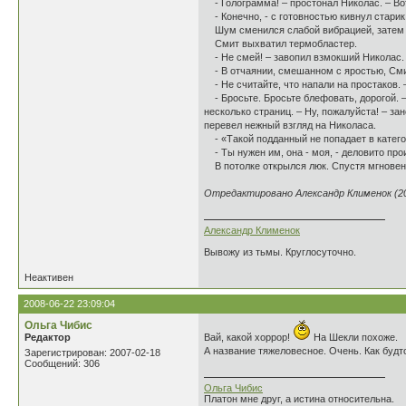
- Голограмма! – простонал Николас. – Во
- Конечно, - с готовностью кивнул старик.
Шум сменился слабой вибрацией, затем 
Смит выхватил термобластер.
- Не смей! – завопил взмокший Николас. 
- В отчаянии, смешанном с яростью, Смит
- Не считайте, что напали на простаков.
- Бросьте. Бросьте блефовать, дорогой. 
несколько страниц. – Ну, пожалуйста! – з
перевел нежный взгляд на Николаса.
- «Такой подданный не попадает в катего
- Ты нужен им, она - моя, - деловито про
В потолке открылся люк. Спустя мгновен
Отредактировано Александр Клименок (201
Александр Клименок
Вывожу из тьмы. Круглосуточно.
Неактивен
2008-06-22 23:09:04
Ольга Чибис
Редактор
Вай, какой хоррор!
На Шекли похоже.
А название тяжеловесное. Очень. Как будто
Зарегистрирован: 2007-02-18
Сообщений: 306
Ольга Чибис
Платон мне друг, а истина относительна.