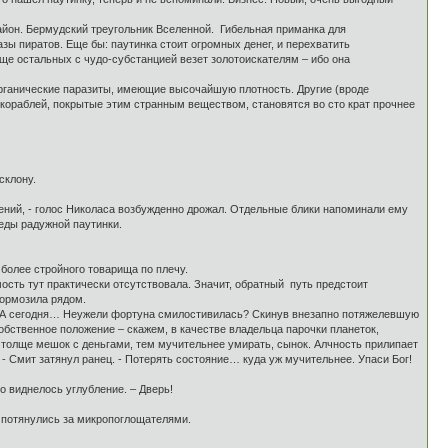
йон. Бермудский треугольник Вселенной. Гибельная приманка для
ы пиратов. Еще бы: паутинка стоит огромных денег, и перехватить
аще остальных с чудо-субстанцией везет золотоискателям – ибо она
органические паразиты, имеющие высочайшую плотность. Другие (вроде
 кораблей, покрытые этим странным веществом, становятся во сто крат прочнее
склону.
ений, - голос Николаса возбужденно дрожал. Отдельные блики напоминали ему
еды радужной паутинки.
более стройного товарища по плечу.
сть тут практически отсутствовала. Значит, обратный путь предстоит
тормозила рядом.
е. А сегодня… Неужели фортуна смилостивилась? Скинув внезапно потяжелевшую
обственное положение – скажем, в качестве владельца парочки планеток,
толще мешок с деньгами, тем мучительнее умирать, сынок. Алчность прилипает
, - Смит затянул ранец. - Потерять состояние… куда уж мучительнее. Упаси Бог!
о виднелось углубление. – Дверь!
 потянулись за микропоглощателями.