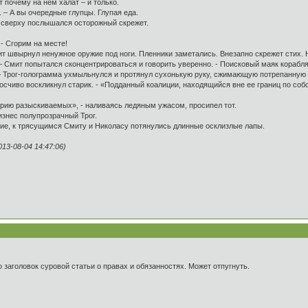
т почему на нем халат – и только.
 – А вы очередные глупцы. Глупая еда.
сверху послышался осторожный скрежет.
- Сгорим на месте!
 швырнул ненужное оружие под ноги. Пленники заметались. Внезапно скрежет стих. 
 – Смит попытался сконцентрироваться и говорить уверенно. - Поисковый маяк кораб
– Трог-голограмма ухмыльнулся и протянул сухонькую руку, сжимающую потрепанную ко
аносчиво воскликнул старик. - «Подданный коалиции, находящийся вне ее границ по со
рию разыскиваемых», - наливаясь ледяным ужасом, просипел тот.
изнес полупрозрачный Трог.
ие, к трясущимся Смиту и Николасу потянулись длинные осклизлые лапы.
3-08-04 14:47:06)
 заголовок суровой статьи о правах и обязанностях. Может отпугнуть.