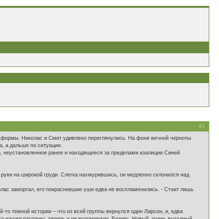
#1
лой формы. Николас и Смит удивлено переглянулись. На фоне вечной черноты
, а дальше по ситуации.
о, неустановленное ранее и находящееся за пределами коалиции Синей
 руки на широкой груди. Слегка нахмурившись, он медленно склонился над
олас заморгал, его покрасневшие уши едва не воспламенились. - Стоит лишь
то темной истории – что из всей группы вернулся один Ларсон, и, едва
о нашел паутинку, теперь и не вспоминали. Бизнес. Новый, очень выгодный