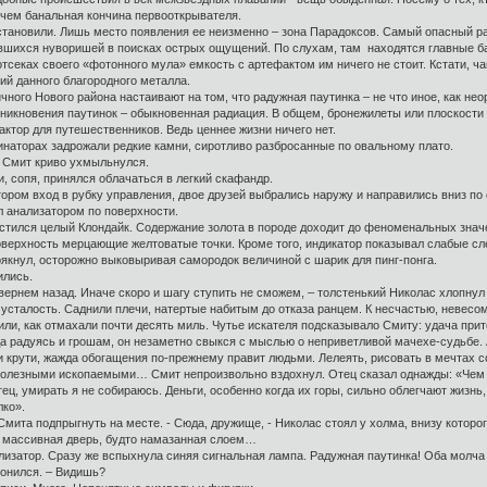
 чем банальная кончина первооткрывателя.
тановили. Лишь место появления ее неизменно – зона Парадоксов. Самый опасный ра
шихся нуворишей в поисках острых ощущений. По слухам, там находятся главные баз
отсеках своего «фотонного мула» емкость с артефактом им ничего не стоит. Кстати, ч
ий данного благородного металла.
ного Нового района настаивают на том, что радужная паутинка – не что иное, как не
зникновения паутинок – обыкновенная радиация. В общем, бронежилеты или плоскости
ктор для путешественников. Ведь ценнее жизни ничего нет.
аторах задрожали редкие камни, сиротливо разбросанные по овальному плато.
 Смит криво ухмыльнулся.
, сопя, принялся облачаться в легкий скафандр.
ом вход в рубку управления, двое друзей выбрались наружу и направились вниз по 
 анализатором по поверхности.
стился целый Клондайк. Содержание золота в породе доходит до феноменальных знач
поверхность мерцающие желтоватые точки. Кроме того, индикатор показывал слабые сл
кнул, осторожно выковыривая самородок величиной с шарик для пинг-понга.
ились.
ернем назад. Иначе скоро и шагу ступить не сможем, – толстенький Николас хлопнул 
талость. Саднили плечи, натертые набитым до отказа ранцем. К несчастью, невесомо
тили, как отмахали почти десять миль. Чутье искателя подсказывало Смиту: удача при
да радуясь и грошам, он незаметно свыкся с мыслью о неприветливой мачехе-судьб
и крути, жажда обогащения по-прежнему правит людьми. Лелеять, рисовать в мечтах с
полезными ископаемыми… Смит непроизвольно вздохнул. Отец сказал однажды: «Чем 
тец, умирать я не собираюсь. Деньги, особенно когда их горы, сильно облегчают жизнь
лко».
ита подпрыгнуть на месте. - Сюда, дружище, - Николас стоял у холма, внизу которог
 массивная дверь, будто намазанная слоем…
затор. Сразу же вспыхнула синяя сигнальная лампа. Радужная паутинка! Оба молча
лонился. – Видишь?