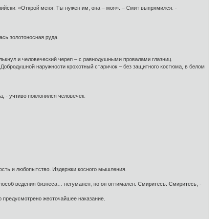
ийски: «Открой меня. Ты нужен им, она – моя». – Смит выпрямился. -
ась золотоносная руда.
лькнул и человеческий череп – с равнодушными провалами глазниц.
 - Добродушной наружности крохотный старичок – без защитного костюма, в белом
, - учтиво поклонился человечек.
дность и любопытство. Издержки косного мышления.
способ ведения бизнеса… негуманен, но он оптимален. Смиритесь. Смиритесь, -
влю предусмотрено жесточайшее наказание.