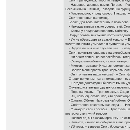
Смит пригляделся. Порог испещряли надп
- Наверное, древние языки. Погоди. – Рук
Бессмыслица. Стишки, - озадаченно буркну
- Головоломка, - предположил Николас. – 
Смит поспешил на помощь.
Бабах! Два тела, влетевших в ярко освещ
- Никогда впредь так не усердствуй, Сми
- Хозяину следовало повесить табличку – 
Вокруг лежали высохшие кости неведомых 
- Уж не обессудьте за эдакий конфуз. – В
халате виновато улыбался в пушистые ус
- Видите ли, мы и не стучали, мы… - оза
Смит, привстал, опираясь на дугообразн
- Ни о чем теперь не беспокойтесь. Тепер
«Склад взаимообмена», - вяло повторил п
- Мистер, - выдавил Николас, семеня за 
- Зовите меня просто Трог. Формальности
«Он что, читает наши мысли?» – Смит ф
Старик полувпрыгнул в помещение – сумра
– Сегодня долгожданный визит. Вы на уди
Очутившись внутри, друзья остановились,
- Пора начинать. – Трог хихикнул. Сзади
- Вы, наконец, объясните, что происходи
- Охотно. Обмен. Натуральный обмен. Они 
- Собственно, какого вы нас сюда… - Ник
- У каждого свои способы. - Трог фальшив
повторил скрипучий голосок.
- Позвольте, вы сказали органику. То ест
- Полноте, - никто не собирается вас про
- Ублюдок! – взревел Смит, бросаясь к т