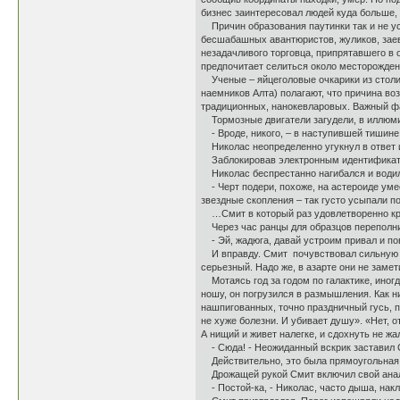
бизнес заинтересовал людей куда больше,
Причин образования паутинки так и не ус
бесшабашных авантюристов, жуликов, заев
незадачливого торговца, припрятавшего в 
предпочитает селиться около месторожден
Ученые – яйцеголовые очкарики из столич
наемников Алта) полагают, что причина во
традиционных, нанокевларовых. Важный фа
Тормозные двигатели загудели, в иллюмин
- Вроде, никого, – в наступившей тишине
Николас неопределенно угукнул в ответ и
Заблокировав электронным идентификатор
Николас беспрестанно нагибался и водил
- Черт подери, похоже, на астероиде уме
звездные скопления – так густо усыпали 
…Смит в который раз удовлетворенно кря
Через час ранцы для образцов переполн
- Эй, жадюга, давай устроим привал и пов
И вправду. Смит почувствовал сильную ус
серьезный. Надо же, в азарте они не заме
Мотаясь год за годом по галактике, иног
ношу, он погрузился в размышления. Как н
нашпигованных, точно праздничный гусь, 
не хуже болезни. И убивает душу». «Нет, о
А нищий и живет налегке, и сдохнуть не жа
- Сюда! - Неожиданный вскрик заставил См
Действительно, это была прямоугольная
Дрожащей рукой Смит включил свой анали
- Постой-ка, - Николас, часто дыша, нак