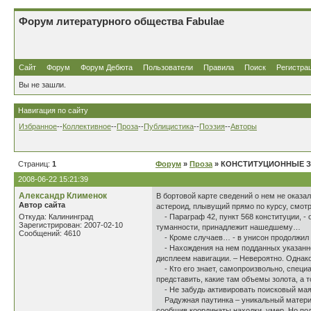
Форум литературного общества Fabulae
Сайт
Форум
Форум Дебюта
Пользователи
Правила
Поиск
Регистра
Вы не зашли.
Навигация по сайту
Избранное
--
Коллективное
--
Проза
--
Публицистика
--
Поэзия
--
Авторы
Страниц:
1
Форум
»
Проза
» КОНСТИТУЦИОННЫЕ 
2008-06-22 15:21:39
Александр Клименок
В бортовой карте сведений о нем не оказа
Автор сайта
астероид, плывущий прямо по курсу, смотр
Откуда: Калининград
- Параграф 42, пункт 568 конституции, -
Зарегистрирован: 2007-02-10
туманности, принадлежит нашедшему…
Сообщений: 4610
- Кроме случаев… - в унисон продолжил 
- Нахождения на нем подданных указанной 
дисплеем навигации. – Невероятно. Однак
- Кто его знает, самопроизвольно, специа
представить, какие там объемы золота, а т
- Не забудь активировать поисковый маяч
Радужная паутинка – уникальный материал,
сообщив координаты находки, умер. Но под