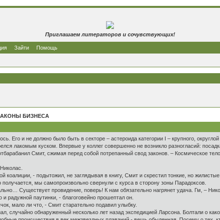
Приглашаем литераторов и сочувствующих!
ция
Зайти
Помощь
ЗАКОНЫ БИЗНЕСА
лось. Его и не должно было быть в секторе – астероида категории I – крупного, округ
елся лакомым куском. Впервые у коллег совершенно не возникло разногласий: посадка
 отбарабанил Смит, сжимая перед собой потрепанный свод законов. – Космическое тел
Николас.
коалиции, - подытожил, не заглядывая в книгу, Смит и скрестил тонкие, но жилистые
о получается, мы самопроизвольно свернули с курса в сторону зоны Парадоксов.
льно… Существует провидение, поверь! К нам обязательно нагрянет удача. Гм, – Ник
о и радужной паутинки, - благоговейно прошептал он.
ок, мало ли что, - Смит старательно подавил улыбку.
 случайно обнаруженный несколько лет назад экспедицией Ларсона. Болтали о какой-
обные происшествия в век межзвездных плаваний - вещь обыденная. Посему о тех, кт