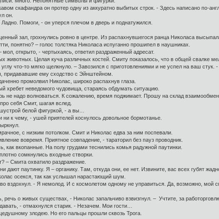
иси. Много. Непонятные символы и фигурки.
авом скафандра он протер одну из аккуратно выбитых строк. - Здесь написано по-англ
л он.
Ладно. Помоги, - он уперся плечом в дверь и поднатужился.
енный зал, грохнулись ровно в центре. Из распахнувшегося ранца Николаса высыпал
тти, понятно? – голос толстяка Николаса испуганно прошипел в наушниках.
мол, открыто, - чертыхаясь, ответил раздраженный адресат.
животных. Целая куча различных костей. Смиту показалось, что в общей свалке ме
 углу что-то мягко щелкнуло. – Завозился с приготовлениями и не успел на ваш стук.
ы, придававшие ему сходство с Эйнштейном.
даченно промолвил Николас, широко распахнув глаза.
ый хребет неведомого чудовища, стараясь обдумать ситуацию.
ь не надо волноваться. К сожалению, время поджимает. Прошу на склад взаимообмена
ро себя Смит, шагая вслед.
шустрой белой фигуркой, - а вы…
 ни к чему, - ушей приятелей коснулось довольное бормотанье.
ыркнул.
чное, с низким потолком. Смит и Николас едва за ним поспевали.
вление вовремя. Приятное совпадение, - тараторил без пауз проводник.
 как вкопанные. На полу грудами теснились комья радужной паутинки.
 плотно сомкнулись входные створки.
т? – Смита охватило раздражение.
дают паутинку. Я – органику. Там, откуда они, ее нет. Извините, вас всех губят жа
олас осекся, так как услышал нарастающий шум.
о вздохнул. - Я немолод. И с космолетом одному не управиться. Да, возможно, мой 
ь, речь о живых существах, - Николас запальчиво взвизгнул. – Учтите, за работорго
давать, - отмахнулся старик. - Незачем. Мои гости…
щедушному злодею. Но его пальцы прошли сквозь Трога.