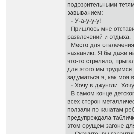
подозрительными тетя
завыванием:
- У-а-у-у-у!
Пришлось мне отставить
развлечений и отдыха.
Место для отвлечения 
названию. Я бы даже на
что-то стреляло, прыга
для этого мы трудимся 
задуматься я, как моя 
- Хочу в джунгли. Хочу
В самом конце детског
всех сторон металличес
ползали по канатам реб
предупреждала табличк
этом орущем загоне дл
- Скажите, вы гарантир