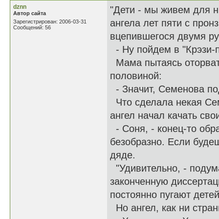
dznn
"Дети - мы живем для н
Автор сайта
ангела лет пяти с прон
Зарегистрирован: 2006-03-31
Сообщений: 56
вцепившегося двумя ру
- Ну пойдем в "Крэзи-п
Мама пытаясь оторвать
половиной:
- Значит, Семенова под
Что сделала некая Сем
ангел начал качать сво
- Соня, - конец-то обр
безобразно. Если буде
дяде.
"Удивительно, - подум
законченную диссертац
постоянно пугают детей
Но ангел, как ни стран