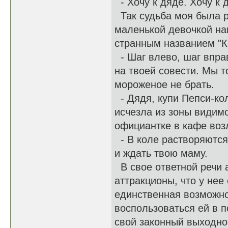
- Хочу к дяде. Хочу к д
Так судьба моя была ре
маленькой девочкой на
странным названием "Кр
- Шаг влево, шаг впра
на твоей совести. Мы 
мороженое не брать.
- Дядя, купи Пепси-кол
исчезла из зоны видимо
официантке в кафе воз
- В коле растворяются
и ждать твою маму.
В свое ответной речи 
аттракционы, что у нее
единственная возможно
воспользоваться ей в п
свой законный выходно