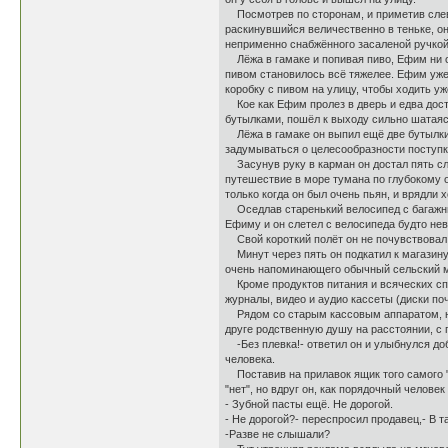
Посмотрев по сторонам, и приметив слева-
раскинувшийся величественно в теньке, он
неприменно снабжённого засаленой ручкой
Лёжа в гамаке и попивая пиво, Ефим ни о 
пивом становилось всё тяжелее. Ефим уже
коробку с пивом на улицу, чтобы ходить у
Кое как Ефим пролез в дверь и едва доста
бутылками, пошёл к выходу сильно шатаяс
Лёжа в гамаке он выпил ещё две бутылки и 
задумываться о целесообразности поступк
Засунув руку в карман он достал пять сл
путешествие в море тумана по глубокому о
только когда он был очень пьян, и врядли х
Оседлав старенький велосипед с багажник
Ефиму и он слетел с велосипеда будто нев
Свой короткий полёт он не почувствовал. 
Минут через пять он подкатил к магазину 
очень напоминающего обычный сельский ма
Кроме продуктов питания и всяческих спи
журналы, видео и аудио кассеты (диски по
Рядом со старым кассовым аппаратом, на н
друге родственную душу на расстоянии, с п
-Без плевка!- ответил он и улыбнулся до
человека.
Поставив на прилавок ящик того самого "
"нет", но вдруг он, как порядочный человек
- Зубной пасты ещё. Не дорогой.
- Не дорогой?- переспросил продавец,- В 
-Разве не слышали?