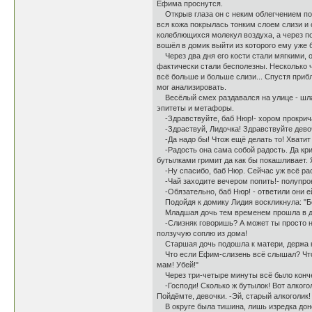
Ефима проснутся.
Открыв глаза он с неким облегчением почу
вся кожа покрылась тонким слоем слизи и 
колеблющихся молекул воздуха, а через п
вошёл в домик выйти из которого ему уже 
Через два дня его кости стали мягкими, о
фактически стали бесполезны. Несколько 
всё больше и больше слизи... Спустя приб
мог анализировать.
Весёлый смех раздавался на улице - шла 
эпитеты и метафоры.
-Здравствуйте, баб Нюр!- хором прокрич
-Здраствуй, Лидочка! Здравствуйте девоч
-Да надо бы! Чтож ещё делать то! Хватит 
-Радость она сама собой радость. Да крик
бутылками гримит да как бы покашливает. 
-Ну спасибо, баб Нюр. Сейчас уж всё расп
-Чай заходите вечером попить!- полупро
-Обязательно, баб Нюр! - ответили они е
Подойдя к домику Лидия воскликнула: "Бо
Младшая дочь тем временем прошла в дом, 
-Слизняк говоришь? А может ты просто не 
ползучую соплю из дома!
Старшая дочь подошла к матери, держа ко
Что если Ефим-слизень всё слышал? Что ес
мам! Убей!"
Через три-четыре минуты всё было кончено
-Господи! Сколько ж бутылок! Вот алкогол
Пойдёмте, девочки. -Эй, старый алкоголик
В округе была тишина, лишь изредка донос