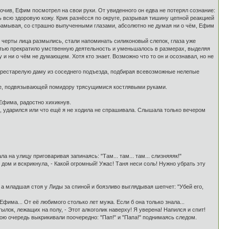
чив, Ефим посмотрел на свои руки. От увиденного он едва не потерял сознание:
ь всю здоровую кожу. Крик разнёсся по округе, разрывая тишину цепной реакцией
храмывая, со страшно выпученными глазами, абсолютно не думая ни о чём, Ефим
, черты лица размылись, стали напоминать силиконовый слепок, глаза уже
стью прекратило умственную деятельность и уменьшалось в размерах, выделяя
и ни о чём не думающем. Хотя кто знает. Возможно что то он и осознавал, но не
престарелую даму из соседнего подъезда, подбирая всевозможные нелепые
шке, подвязывающей помидору трясущимися костлявыми руками.
 Ефима, радостно хихикнув.
но, ударился или что ещё я не ходила не спрашивала. Слышала только вечером
а улицу приговаривая запинаясь: "Там... там... там... слизняяяк!"
дом и вскрикнула, - Какой огромный! Ужас! Таня неси соль! Нужно убрать эту
а младшая стоя у Лиды за спиной и боязливо выглядывая шепчет: "Убей его,
има... От её любимого столько лет мужа. Если б она только знала...
лок, лежащих на полу, - Этот алкоголик наверху! Я уверена! Напился и спит!
вою очередь выкрикивали поочередно: "Пап!" и "Папа!" поднимаясь следом.