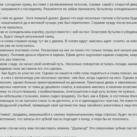
 соседских куриц, во главе с великоважным петухом, справа- сарай с открытой дверц
 направился к последнему. Разумеется не забыв прихватить бутылочку холодненького
.
чём не думал . Хотя пожалуй думал. Думал что ещё несколько глотков и бутылка буд
 пошатывался да и мочевой пузырь уже был переполнен. Справив нужду после восьм
же не пришлось.
в из холодильника коробку, рухнул вместе с ней на пол. Осмотрев бутылки и убедивш
ь, будто танцуя ритуальный танец.
снова справил нужду тут же у дерева. В голове вдруг зажглась идея- сгонять за пиво
ов уже не получалось.
оженных вчетверо сотен. Посмотрев на них он понял что только теперь всё начало р
врагу. Положив деньги обратно в карман, Ефим долго ощупывал карман снаружи, кажд
оть раз помогла...
ом сзади, он начал свой нелёгкий путь. Несколько поворотов остались позади, каки
идимая сила заставила его это сделать.
Как будто он упал во сне. Однако он нашёл в себе силы подняться и снова поехал, на 
и слез с велосипеда уже несколько трезвее, чем был, когда садился на него. Однако 
газин, однако больше ориентированный на дачников. Приоткрыв дверь и завалившись 
ртных напитков: от пива до дешёвого спирта, в магазине имелись в наличии всевозмо
чему то отсутствовали), стройматериалы, огнетушители и ещё кучу всяких не нужных,
ебольшом стульчике, важно сидел продавец. Он был, как и Ефим, в состоянии близко
омощью то ли третьего глаза то ли десятого, а то и одиннадцатого чувства. Не извес
бродушной улыбкой, превращая своё щетинистое лицо запойного алкоголика в лицо вп
пивка", продавец, вернувшийся к своему первоначальному виду спросил, будет ли ег
 вспомнил, что запасы его зубной пасты подходят к концу, и пора бы их пополнить.
таком случае могу вам посоветовать новинку. "Дэромэд!" Это сверхновая зубная паст