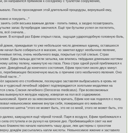
й, он направился прямиком к соседнему с туалетом сооружению,
ывало. После прохождения этой длительной процедуры, вернувшей ему,
жно и покурить..."
анять себя весьма важным делом - попить пивка, а заодно позавтракать.
тылке запас бутербродов закочился. Ещё три бутылки успел он поглотить,
а, всё сначала...
нания. В который раз Ефим открыл глаза, ощущая удароподобную головную боль,
вой домик, прикидывая то уже небольшое число денежных единиц, оставшихся
им начал было собираться в магазин, но заметил вдруг необычное явление,
ичневые пятна, очень необычного вида, покрытые густой слизью. Страх
олове. Едва пальцы достигли затылка, как впились твёрдыми длинными ногтями
ому шёлку пелену, накинутую на глаза. Пока страх одной рукой приближался к
галоп. Доведённый до конечного состояния, Ефим простоял около двух минут.
его, перебивающее бесконечную мысль о причине сего необычного явления. Оно
ной пасте..."
ёл заразило его столбняком, посекундно заставляя выбрасывать в кровь не
тва и чудесный лечебный эффект подтверждаются золотыми медалями на
ся слизь Слизня лечебного (Deroceras medicatus). При всевозможных
има вывернулся желудок наружу, извергая на пол всё содержимое.
ыносимой. Хрипя из-за невозможности кричать, Ефим кое-как поднялся с полу.
ствовал невыносимое жжение внутри себя, пожирающее его живьём.
онечно шепча "этого не может быть, это не со мной, этого не может быть, это
-далеко, кажущуюся ещё чёрной точкой. Паря в воздухе, Ефим приближался к
я сила отступила и он рухнул на грязное дно. Пробивающийся свет на миг
олько блаженство начало наполнять чашу души, люк цистерны с грохотом
. Сверху дождём рассыпались капли кислоты. Невыносимое жжение и заставило