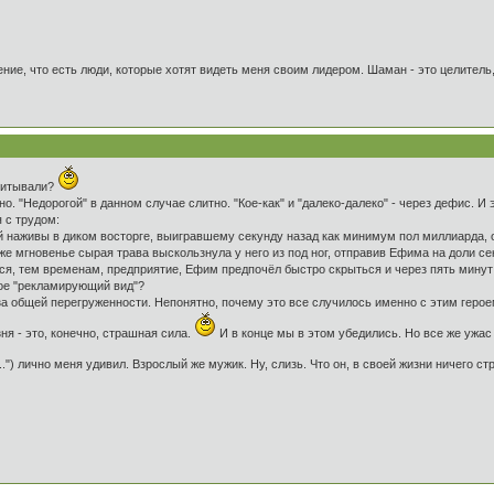
ение, что есть люди, которые хотят видеть меня своим лидером. Шаман - это целитель
читывали?
но. "Недорогой" в данном случае слитно. "Кое-как" и "далеко-далеко" - через дефис. И
 с трудом:
й наживы в диком восторге, выигравшему секунду назад как минимум пол миллиарда, 
же мгновенье сырая трава выскользнула у него из под ног, отправив Ефима на доли с
ится, тем временам, предприятие, Ефим предпочёл быстро скрыться и через пять минут
кое "рекламирующий вид"?
за общей перегруженности. Непонятно, почему это все случилось именно с этим героем
ня - это, конечно, страшная сила.
И в конце мы в этом убедились. Но все же ужас 
...") лично меня удивил. Взрослый же мужик. Ну, слизь. Что он, в своей жизни ничего 