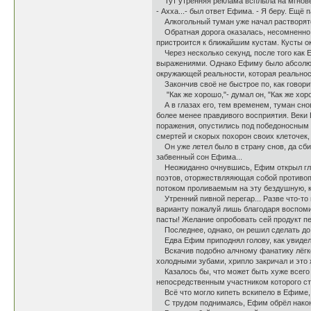
Тут утренняя реклама всплыла на мгновен
- Ахха...- был ответ Ефима. - Я беру. Ещё 
Алкогольный туман уже начал растворятся 
Обратная дорога оказалась, несомненно, г
пристроится к ближайшим кустам. Кусты о
Через несколько секунд, после того как 
выражениями. Однако Ефиму было абсолютн
окружающей реальности, которая реальнос
Закончив своё не быстрое по, как говорит
"Как же хорошо,"- думал он, "Как же хор
А в глазах его, тем временем, туман сн
более менее правдивого восприятия. Веки 
поражения, опустились под победоносным н
смертей и скорых похорон своих клеточек
Он уже летел было в страну снов, да сбил
забвенный сон Ефима...
Неожиданно очнувшись, Ефим открыл глаз
поэтов, оторжествляяющая собой противоп
потоком проливаемым на эту бездушную, ка
Утренний пивной перегар... Разве что-то
варианту пожалуй лишь благодаря воспоми
пасты! Желание опробовать сей продукт пе
Последнее, однако, он решил сделать до 
Едва Ефим приподнял голову, как увидел 
Вскачив подобно алчному фанатику лёгкой
холодными зубами, хрипло закричал и это 
Казалось бы, что может быть хуже всего 
непосредственным участником которого ста
Всё что могло кипеть вскипело в Ефиме, 
С трудом поднимаясь, Ефим обрёл наконец