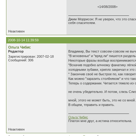
<14/08/2008>
Джим Моррисон: Я не уверен, что это спас
себя спасителем.
Неактивен
2008-10-14 11:39:59
Ольга Чибис
Редактор
Владимир, Вы текст совсем-совсем не вы
"В мгновенье" и "вряд ли" пишется раздель
Зарегистрирован: 2007-02-18
Сообщений: 306
Некоторые фразы вообще воспринимаются
"Вскачив подобно алчному фанатику лёгко
холодными зубами, хрипло закричал и это 
" Закончив своё не быстрое по, как говор
Как можно "заразить столбняком" и что та
Теперь о содержании. Читается тяжело из-
не очень убедительно. И потом, слизь Слиз
мной, этого не может быть, это не со мной
В общем, тправить и править.
Ольга Чибис
Платон мне друг, а истина относительна.
Неактивен