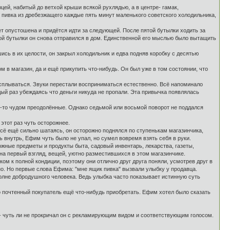
ей, набитый до ветхой крыши всякой рухлядью, а в центре- гамак,
 пивка из дребезжащего каждые пять минут маленького советского холодильника,
ет опустошена и придётся идти за следующей. После пятой бутылки ходить за
ой бутылки он снова отправился в дом. Единственной его мыслью было вытащить
ись в их целости, он закрыл холодильник и едва подняв коробку с десятью
м в магазин, да и ещё прикупить что-нибудь. Он был уже в том состоянии, что
асплываться. Звуки перестали восприниматься естественно. Всё напоминало
ый раз убеждаясь что деньги никуда не пропали. Эта привычка появлялась
м-то чудом преодолённые. Однако седьмой или восьмой поворот не поддался
этот раз чуть осторожнее.
всё ещё сильно шатаясь, он осторожно поднялся по ступенькам магазинчика,
внутрь, Ефим чуть было не упал, но сумел вовремя взять себя в руки.
жные предметы и продукты быта, садовый инвентарь, лекарства, газеты,
 на первый взгляд, вещей, уютно разместившихся в этом магазинчике.
м к полной кондиции, поэтому они отлично друг друга поняли, усмотрев друг в
тно. Но первые слова Ефима: "мне ящик пивка" вызвали улыбку у продавца.
олне добродушного человека. Ведь улыбка часто показывает истинную суть
о почтенный покупатель ещё что-нибудь приобретать. Ефим хотел было сказать
а!- чуть ли не прокричал он с рекламирующим видом и соответствующим голосом.