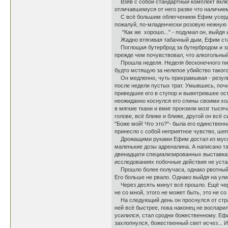
Взяв с собой стандартный комплект включ
отличавшемуся от него разве что наличие
С всё большим облегчением Ефим усердно
пожалуй, по-младенчески розовую нежную 
"Как же хорошо..." - подумал он, выйдя и
Жадно втягивая табачный дым, Ефим стал 
Поглощая бутерброд за бутербродом и зал
прежде чем почувствовал, что алкогольный 
Прошла неделя. Неделя бесконечного пивн
будто мстящую за нелепое убийство такого ж
Он медленно, чуть прихрамывая - результ
после недели пустых трат. Умывшись, почи
приведшее его в ступор и выветревшее ост
неожиданно коснулся его спины своими хо
в мягкие ткани и вмиг пронзили мозг тыся
голове, всё ближе и ближе, другой он всё 
"Боже мой! Что это?"- была его единствен
принесло с собой неприятное чувство, шеп
Дрожащими руками Ефим достал из мусорно
маленькие дозы адреналина. А написано 
двенадцати специализированных выставках
исследованиях побочные действия не устан
Прошло более получаса, однако рвотный р
Его больше не рвало. Однако выйдя на ул
Через десять минут всё прошло. Ещё через
не со мной, этого не может быть, это не со 
На следующий день он проснулся от страш
ней всё быстрее, пока наконец не воспарил
усилился, стал сродни божественному. Ефи
захлопнулся, божественный свет исчез... 