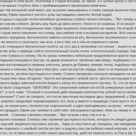
ающий в себя мыло, полотенце и старую мочалку, не забыв и о зубной щётке с пасто
м на крыше голубого бака с пробивающимися прожилками ржавчины.
 тёр мочалкой свой живот, раз за разом намыливаясь и снова смывая мыльное покр
кожу, Ефим принялся чистить зубы наслаждаясь приятно-тёплой водой.
з душа и ощущая телом малейшие дуновенья слабого летнего ветерка, - "Вот теперь мо
совсем спокоен. Делать ему было до фига нечего. Иначе и не скажешь. И он решил з
ивая в себя холодненькое пиво, Ефим медленно покачивался на гамаке. На второй бу
туман мягко наполняет его голову, расслабляя тело и искажая восприятие. Всё сначал
ого праздника, бесконечного пивного клозета во рту, бесконечно затуманенного соз
е мягкого и скользкого, как мозг, и ни в чём, ни в чём не повинного слизня.
ат очередного беспелотного полёта, на этот раз в нетрезвом состоянии - вошёл в с
стив зубы и приведя себя в относительный (очень-очень относительный) порядок, Еф
атки тумана из головы. На его руках появились небольшие продолговатые красно-кор
лодными пальцами и быстро, не давая опомнится, пробежал ими вверх, подбираясь к г
чами воспалившихся нервных клеточек, донеся до Ефима, помимо тепла, подобную чёрн
сильнее и сильнее, быстрее и быстрее, хлестал кнутом сердце, пока то не перешло на 
ная мысль, активно крутящаяся в голове. Словно прозрение снизошло неожданно на н
чущее ему лишь об одном: "прочти инструкцию к зубной пасте, прочти инструкцию к зуб
го ведра заветный клочок бумаги и начал его внимательно изучать. То, что он проч
там было следующее: "DEROMED- Это сверхновая зубная паста! Её уникальные свойс
!", а чуть ниже: "Основой и основным действующим компонентом зубной пасты являет
овлены!" Стоит ли говорить, что после прочтения последних двух предложений, у Еф
ефлекс продолжал терроризировать его, боль в животе и пищеводе стала просто не в
ицу, он затрясшись свалился как подкошенный, и едва приподявшись на руках, почув
 двадцать Ефим уже заливал в себя пиво трясущимися руками, лёжа на гамаке и беск
мной... Слизняки слизняки слизняки... Чёрт возьми слизь сли-и-и-зь..."
ного кошмара. Снилась ему огромная цистерна в пустыне, которую он увидел далеко
 над ней, медленно опускаясь внутрь... Едва он опустился до середины, как неведома
м поднялся, с улыбкой смотря на свет и радуясь ему как ребёнок новой игрушке, и т
Исчез, но оставил вместо себя гневно-красный пар, действо перенеслось из Рая в Ад