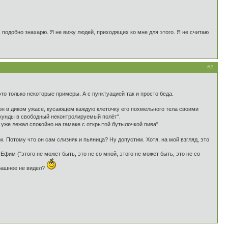
, подобно знахарю. Я не вижу людей, приходящих ко мне для этого. Я не считаю
#2
 это только некоторые примеры. А с пунктуацией так и просто беда.
он в диком ужасе, кусающем каждую клеточку его похмельного тела своими
екунды в свободный неконтролируемый полёт".
 уже лежал спокойно на гамаке с открытой бутылочкой пива".
. Потому что он сам слизняк и пьяница? Ну допустим. Хотя, на мой взгляд, это
Ефим ("этого не может быть, это не со мной, этого не может быть, это не со
страшнее не видел?