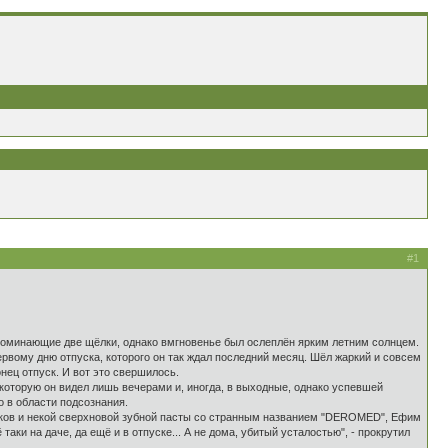
#1
поминающие две щёлки, однако вмгновенье был ослеплён ярким летним солнцем.
рвому дню отпуска, которого он так ждал последний месяц. Шёл жаркий и совсем
нец отпуск. И вот это свершилось.
которую он видел лишь вечерами и, иногда, в выходные, однако успевшей
о в области подсознания.
биков и некой сверхновой зубной пасты со странным названием "DEROMED", Ефим
таки на даче, да ещё и в отпуске... А не дома, убитый усталостью", - прокрутил