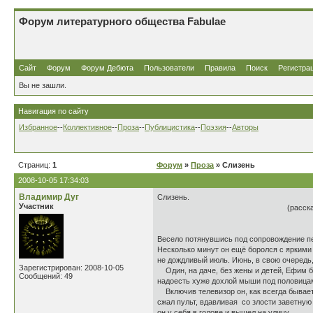
Форум литературного общества Fabulae
Сайт
Форум
Форум Дебюта
Пользователи
Правила
Поиск
Регистра
Вы не зашли.
Навигация по сайту
Избранное
--
Коллективное
--
Проза
--
Публицистика
--
Поэзия
--
Авторы
Страниц:
1
Форум
»
Проза
» Слизень
2008-10-05 17:34:03
Владимир Дуг
Слизень.
Участник
(рассказ
Весело потянувшись под сопровождение пе
Несколько минут он ещё боролся с яркими 
не дождливый июль. Июнь, в свою очередь
Зарегистрирован: 2008-10-05
Один, на даче, без жены и детей, Ефим б
Сообщений: 49
надоесть хуже дохлой мыши под половицами
Включив телевизор он, как всегда бывает
сжал пульт, вдавливая со злости заветную к
он у себя в голове и вышел на улицу.