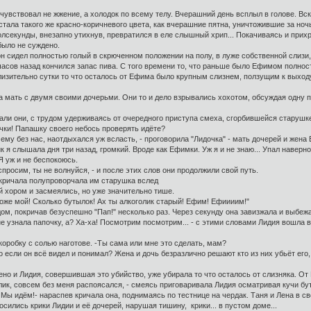
вствовал не жжение, а холодок по всему телу. Вчерашний день всплыл в голове. Вско
стала такого же красно-коричневого цвета, как вчерашние пятна, уничтожившие за ноч
олсекунды, внезапно утихнув, превратился в еле слышный хрип... Покачиваясь и при
было не суждено.
н сидел полностью голый в скрюченном положении на полу, в луже собственной слизи
часов назад кончился запас пива. С того времени то, что раньше было Ефимом полно
лизительно сутки то что осталось от Ефима было крупным слизнем, ползущим к выходу 
мать с двумя своими дочерьми. Они то и дело взрывались хохотом, обсуждая одну 
али они, с трудом удерживаясь от очередного приступа смеха, сгорбившейся стару
ки! Папашку своего небось проверять идёте?
ему без нас, наотдыхался уж всласть, - проговорила "Лидочка" - мать дочерей и жена
 я слышала дня три назад, громкий. Вроде как Ефимки. Уж я и не знаю... Упал навер
Я уж и не беспокоюсь.
росим, ты не волнуйся, - и после этих слов они продолжили свой путь.
кричала полупроворчала им старушка вслед
й хором и засмеялись, но уже значительно тише.
же мой! Сколько бутылок! Ах ты алкоголик старый! Ефим! Ефиииим!"
покричав безуспешно "Пап!" несколько раз. Через секунду она завизжала и выбежала н
узнала папочку, а? Ха-ха! Посмотрим посмотрим... - с этими словами Лидия вошла в 
робку с солью наготове. -Ты сама или мне это сделать, мам?
ли он всё видел и понимал? Жена и дочь безразлично решают кто из них убьёт его, 
 и Лидия, совершившая это убийство, уже убирала то что осталось от слизняка. От Еф
ик, совсем без меня распоясался, - смеясь приговаривала Лидия осматривая кучи буты
! Мы идём!- нараспев кричала она, поднимаясь по тестнице на чердак. Таня и Лена в с
ились крики Лидии и её дочерей, нарушая тишину, крики... в пустом доме...