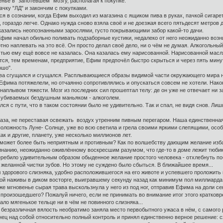
ье в "запотевшем" мозгу, располагая к покупке.
пачку "ЛД" и закончим с покупками.
в сознании, когда Ефим выходил из магазина с ящиком пива в руках, пачкой сигарет
ораздо легче. Однако нужда сново взяла своё и не доезжая всего пятьдесят метров д
казались неопознанными зарослями, густо покрывающими забор какой-то дачи.
Ефим начал обильно поливать подзаборные кустики, недалеко от него неожиданно в
о наплевать на это всё. Он просто делал своё дело, ни о чём не думая. Алкогольный
тью ему ещё вовсе не казалась. Она казалась ему нарисованной. Нарисованной мас
ся, тем временам, предприятие, Ефим предпочёл быстро скрыться и через пять минут
ошо".
ова сгущался и сгущался. Расплывающиеся образы видимой части окружающего мира н
Ефима потяжелели, но отчаянно сопротивлялись и опускаться совсем не хотели. Након
аплывом тяжести. Мозг из последних сил прошептал телу: де он уже не отвечает ни з
, убиваемых бездушным маньяком - алкоголем.
ся с пути, что в таком состоянии было не удивительно. Так и спал, не видя снов. Ли
а, не переставая освежать воздух утренним пивным перегаром. Наша единственная, 
оложность Луне- Солнце, уже во всю светила и грела своими яркими слепящими, осо
к и другие, планету, уже несколько миллионов лет.
 может более быть неприятным и противным? Как по волшебству дающим желание избав
нанию, неожиданно оживлённому воскресшим разумом, что где-то в доме лежит тюбик 
ребило удивительным образом обыденное желание простого человека - отхлебнуть поб
желанной чистки зубов. Но этому не суждено было сбыться. В ближайшее время...
здорового слизняка, удобно расположившегося на его животе и успевшего проложить 
 наживы в диком восторге, выигравшему секунду назад как минимум пол миллиарда, 
же мгновенье сырая трава выскользнула у него из под ног, отправив Ефима на доли с
произошедшего? Пожалуй ничего, если не принимать во внимание итог этого кратковр
ло мягенькое тельце ни в чём не повинного слизняка...
безразличная вялость необратимо заняла место первобытного ужаса в нём, с самого 
 над собой относительно полный контроль и принял единственно верное решение: с