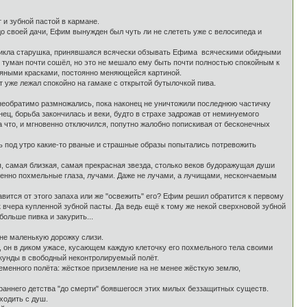
 и зубной пастой в кармане.
о своей дачи, Ефим вынужден был чуть ли не слететь уже с велосипеда и
озникла старушка, принявшаяся всячески обзывать Ефима всяческими обидными
 туман почти сошёл, но это не мешало ему быть почти полностью спокойным к
ляными красками, постоянно меняющейся картиной.
 уже лежал спокойно на гамаке с открытой бутылочкой пива.
еобратимо размножались, пока наконец не уничтожили последнюю частичку
ец, борьба закончилась и веки, будто в страхе задрожав от неминуемого
а что, и мгновенно отключился, попутно жалобно попискивая от бесконечных
шь под утро какие-то рваные и страшные образы попытались потревожить
самая близкая, самая прекрасная звезда, столько веков будоражущая души
бенно похмельные глаза, лучами. Даже не лучами, а лучищами, нескончаемым
ится от этого запаха или же "освежить" его? Ефим решил обратится к первому
вчера купленной зубной пасты. Да ведь ещё к тому же некой сверхновой зубной
ольше пивка и закурить...
не маленькую дорожку слизи.
он в диком ужасе, кусающем каждую клеточку его похмельного тела своими
екунды в свободный неконтролируемый полёт.
еменного полёта: жёсткое приземление на не менее жёсткую землю,
раннего детства "до смерти" боявшегося этих милых беззащитных существ.
ходить с душ.