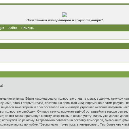
Приглашаем литераторов и сочувствующих!
ция
Зайти
Помощь
)
тушиного крика, Ефим наконец решил полностью открыть глаза, в данную секунду на
лучами, чтобы открыть глаза, постепенно привыкая и одновременно с этим радуясь пе
, выдался тоже жарким и способствовал как минимум утроению желания получить нако
ыл полностью свободен. Он пару секунд подумал ещё об оставшейся в городе семье, 
; но вот глаза, привыкнув к свету, открылись, и семья улетучилась уже далеко далек
, наткнулся на рекламу. Безразлично поглазев на рекламу памперсов, бульонных ку
расную кнопку поглубже. "Бесполезно что-то искать интересное... Тем более что я всё 