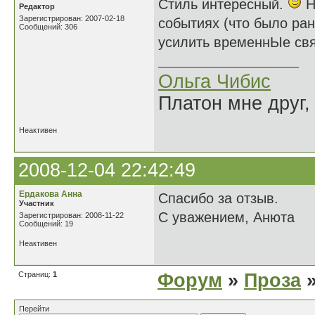
Стиль интересный.
Н
Редактор
Зарегистрирован: 2007-02-18
событиях (что было ран
Сообщений: 306
усилить временнЫе свя
Ольга Чибис
Платон мне друг,
Неактивен
2008-12-04 22:42:49
Ердакова Анна
Спасибо за отзыв.
Участник
С уважением, Анюта
Зарегистрирован: 2008-11-22
Сообщений: 19
Неактивен
Страниц:
1
Форум
»
Проза
»
Перейти