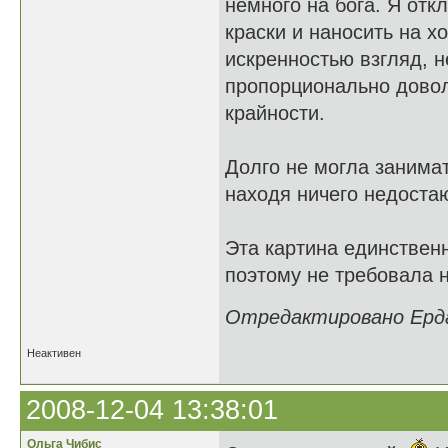
немного на бога. Я отк
краски и наносить на х
искренностью взгляд, 
пропорционально довол
крайности.
Долго не могла занима
находя ничего недоста
Эта картина единствен
поэтому не требовала н
Отредактировано Ердак
Неактивен
2008-12-04 13:38:01
Ольга Чибис