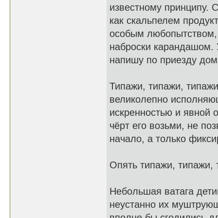
известному принципу. С
как скальпелем продук
особым любопытством, 
наброски карандашом. 
напишу по приезду дом
Типажи, типажи, типаж
великолепно исполняющ
искренностью и явной 
чёрт его возьми, не по
начало, а только фикси
Опять типажи, типажи, 
Небольшая ватага дети
неустанно их муштрующе
вполне бы сгодились д