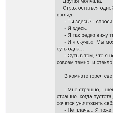
Другая молчала.
Страх остаться одной 
взгляд.
- Ты здесь? - спросила
- Я здесь.
- Я так редко вижу те
- И я скучаю. Мы мож
суть одна...
- Суть в том, что я не
совсем темно, и стекло
В комнате горел свет.
- Мне страшно, - шепт
страшно. когда пустота
хочется уничтожить се
- Не плачь... Я тоже 