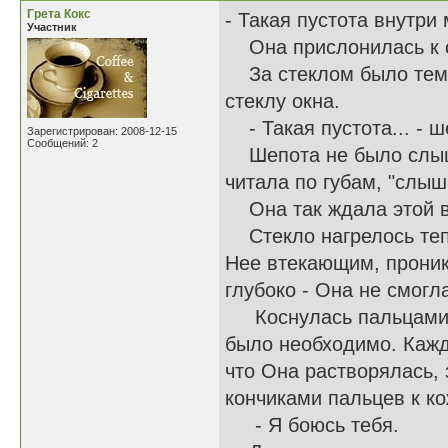
Грета Кокс
- Такая пустота внутри 
Участник
Она прислонилась к с
За стеклом было темно
стеклу окна.
- Такая пустота... - ш
Зарегистрирован: 2008-12-15
Сообщений: 2
Шепота не было слышн
читала по губам, "слыш
Она так ждала этой в
Стекло нагрелось тепл
Нее втекающим, проник
глубоко - Она не смогла
Коснулась пальцами л
было необходимо. Кажд
что Она растворялась, 
кончиками пальцев к ко
- Я боюсь тебя.