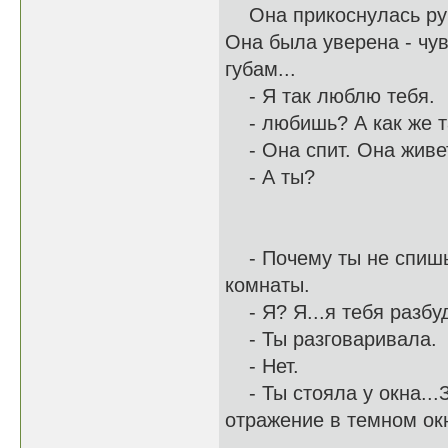
Она прикоснулась рукой
Она была уверена - чув
губам...
- Я так люблю тебя.
- любишь? А как же та
- Она спит. Она живет 
- А ты?
- Почему ты не спишь?
комнаты.
- Я? Я...я тебя разбу
- Ты разговаривала.
- Нет.
- Ты стояла у окна...З
отражение в темном окн