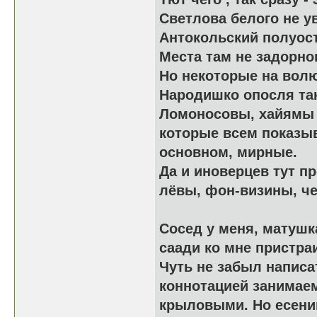
Светлова белого не у
Антокольский полуос
Места там не задорно
Но некоторые на вол
Народишко опосля так
Ломоносовы, хайямы 
которые всем показыв
основном, мирные.
Да и иноверцев тут п
лёвы, фон-визины, че
Сосед у меня, матушка
саади ко мне пристраи
Чуть не забыл написат
коннотацией занимаем
крыловыми. Но есенин