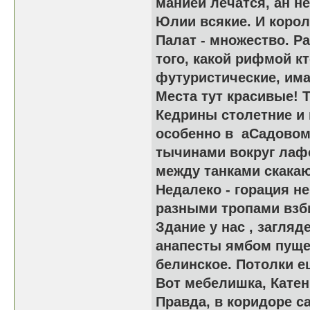
манией лечатся, ан н
Юлии всякие. И корол
Палат - множество. Р
того, какой рифмой к
футуристические, има
Места тут красивые! 
Кедрины столетние и 
особенно в аСадовом 
тычинами вокруг лафон
между танками скакают
Недалеко - горация н
разными тропами взб
Здание у нас , загля
анапесты ямбом пущен
белинское. Потолки е
Вот мебелишка, Катен
Правда, в коридоре са