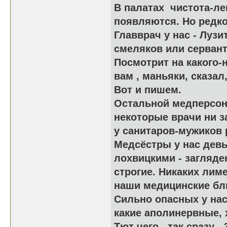
В палатах чистотa-ле
появляются. Но редко
Главврач у нас - Лузи
смеляков или сервант
Посмотрит на какого-
вам , маньяки, сказал,
Вот и пишем.
Остальной медперсон
некоторые врачи ни за
у санитаров-мужиков
Медсёстры у нас девы
лохвицкими - загляде
строгие. Никаких лим
наши медицинские блю
Сильно опасных у нас 
какие аполинервные, 
Тют чего , так сразу -