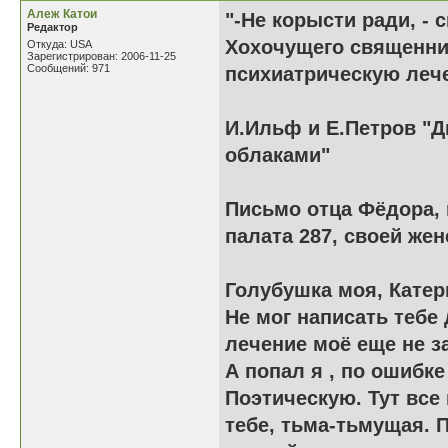
Алеж Катои
"-Не корысти ради, - 
Редактор
Хохочущего священник
Откуда: USA
Зарегистрирован: 2006-11-25
Сообщений: 971
психиатрическую лече
И.Ильф и Е.Петров "Дв
облаками"
Письмо отца Фёдора, 
палата 287, своей жен
Голубушка моя, Катер
Не мог написать тебе 
лечение моё еще не з
А попал я , по ошибк
Поэтическую. Тут все
тебе, тьма-тьмущая. 