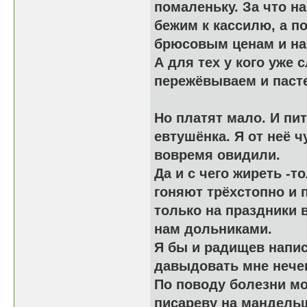
помаленьку. За что н
бежим к кассилю, а п
брюсовым ценам и на 
А для тех у кого уже 
пережёвываем и паст
Но платят мало. И пи
евтушёнка. Я от неё 
вовремя овидили.
Да и с чего жиреть -
гоняют трёхстопно и 
только на праздники 
нам дольниками.
Я бы и радищев написа
давыдовать мне нечег
По поводу болезни мо
писареву на мандельш