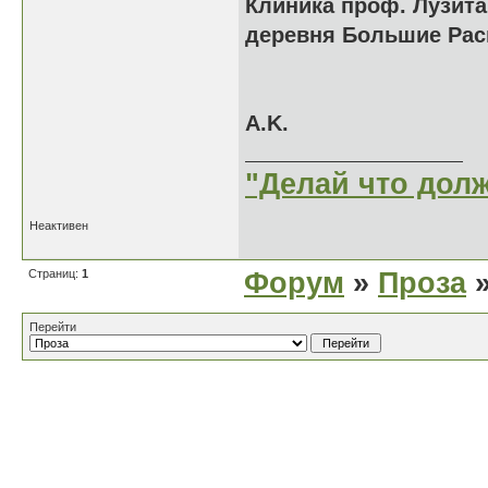
Клиника проф. Лузит
деревня Большие Расп
A.K.
"Делай что долж
Неактивен
Страниц:
1
Форум
»
Проза
»
Перейти