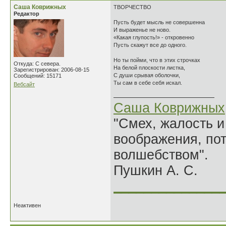
Саша Коврижных
ТВОРЧЕСТВО
Редактор
Пусть будет мысль не совершенна
И выраженье не ново.
«Какая глупость!» - откровенно
Пусть скажут все до одного.
Но ты пойми, что в этих строчках
Откуда: С севера.
На белой плоскости листка,
Зарегистрирован: 2006-08-15
С души срывая оболочки,
Сообщений: 15171
Ты сам в себе себя искал.
Вебсайт
Саша Коврижных
"Смех, жалость и
воображения, по
волшебством".
Пушкин А. С.
______________
Неактивен