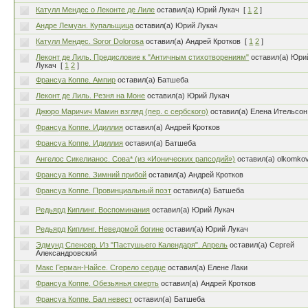
Катулл Мендес о Леконте де Лиле
оставил(а) Юрий Лукач
[
1
2
]
Андре Лемуан. Купальщица
оставил(а) Юрий Лукач
Катулл Мендес. Soror Dolorosa
оставил(а) Андрей Кротков
[
1
2
]
Леконт де Лиль. Предисловие к "Античным стихотворениям"
оставил(а) Юри
Лукач
[
1
2
]
Франсуа Коппе. Ампир
оставил(а) Батшеба
Леконт де Лиль. Резня на Моне
оставил(а) Юрий Лукач
Джюро Маричич Мамин взгляд (пер. с сербского)
оставил(а) Елена Ительсон
Франсуа Коппе. Идиллия
оставил(а) Андрей Кротков
Франсуа Коппе. Идиллия
оставил(а) Батшеба
Ангелос Сикелианос. Сова* (из «Ионических рапсодий»)
оставил(а) olkomko
Франсуа Коппе. Зимний прибой
оставил(а) Андрей Кротков
Франсуа Коппе. Провинциальный поэт
оставил(а) Батшеба
Редьярд Киплинг. Воспоминания
оставил(а) Юрий Лукач
Редьярд Киплинг. Неведомой богине
оставил(а) Юрий Лукач
Эдмунд Спенсер. Из "Пастушьего Календаря". Апрель
оставил(а) Сергей
Александровский
Макс Герман-Нaйсе. Сгорело сердце
оставил(а) Елене Лаки
Франсуа Коппе. Обезьянья смерть
оставил(а) Андрей Кротков
Франсуа Коппе. Бал невест
оставил(а) Батшеба