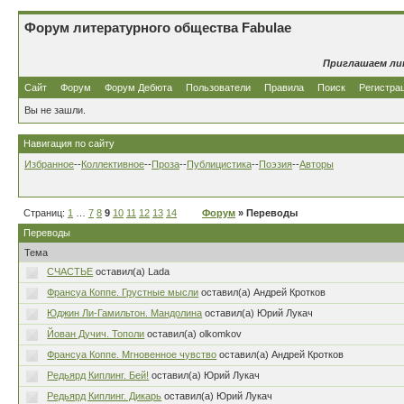
Форум литературного общества Fabulae
Приглашаем ли
Сайт
Форум
Форум Дебюта
Пользователи
Правила
Поиск
Регистра
Вы не зашли.
Навигация по сайту
Избранное
--
Коллективное
--
Проза
--
Публицистика
--
Поэзия
--
Авторы
Страниц:
1
…
7
8
9
10
11
12
13
14
Форум
» Переводы
Переводы
Тема
СЧАСТЬЕ
оставил(а) Lada
Франсуа Коппе. Грустные мысли
оставил(а) Андрей Кротков
Юджин Ли-Гамильтон. Мандолина
оставил(а) Юрий Лукач
Йован Дучич. Тополи
оставил(а) olkomkov
Франсуа Коппе. Мгновенное чувство
оставил(а) Андрей Кротков
Редьярд Киплинг. Бей!
оставил(а) Юрий Лукач
Редьярд Киплинг. Дикарь
оставил(а) Юрий Лукач