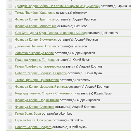
Джордж Гордон Байрон. Из поэмы "Паризина" (Сумерки)
оставил(а) Ирина П
Томас Трэхёрн. Удивление
оставил(а) olkomkov
Франсуа Коппе. Три птицы
оставил(а) Андрей Кротков
Франсуа Коппе. Милостыня
оставил(а) Батшеба
Сан Хуан де ла Крус. Глосса на священный лад
оставил(а) olkomkov
Франсуа Коппе. В сумерках
оставил(а) Андрей Кротков
Джованни Пасколи. Стерня
оставил(а) Батшеба
Заметка о Франсуа Коппе
оставил(а) Андрей Кротков
Редьярд Киплинг. Тот день
оставил(а) Юрий Лукач
Генри Лонгфелло. Квартеронка
оставил(а) Андрей Кротков
Роберт Сервис. Бродяжья страсть
оставил(а) Юрий Лукач
Томас Трэхёрн. Приветствие
оставил(а) olkomkov
Франсуа Коппе. Церковный витраж
оставил(а) Андрей Кротков
Редьярд Киплинг. Старуха Спи-в-шерсти
оставил(а) Юрий Лукач
Франсуа Коппе. Под ветвями
оставил(а) Андрей Кротков
Франсуа Коппе. Скоморох
оставил(а) Андрей Кротков
Генри Воэн. Буря
оставил(а) olkomkov
Герман Гессе. Сон о рае
оставил(а) olkomkov
Роберт Сервис. Бродяга
оставил(а) Юрий Лукач