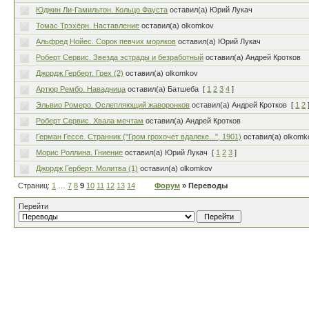
Юджин Ли-Гамильтон. Кольцо Фауста
оставил(а) Юрий Лукач
Томас Трэхёрн. Наставление
оставил(а) olkomkov
Альфред Нойес. Сорок певчих моряков
оставил(а) Юрий Лукач
Роберт Сервис. Звезда эстрады и безработный
оставил(а) Андрей Кротков
Джордж Герберт. Грех (2)
оставил(а) olkomkov
Артюр Рембо. Навадница
оставил(а) Батшеба
[
1
2
3
4
]
Эльвио Ромеро. Ослепляющий жаворонков
оставил(а) Андрей Кротков
[
1
2
Роберт Сервис. Хвала мечтам
оставил(а) Андрей Кротков
Герман Гессе. Странник ("Гром грохочет вдалеке...", 1901)
оставил(а) olkomk
Морис Роллина. Гниение
оставил(а) Юрий Лукач
[
1
2
3
]
Джордж Герберт. Молитва (1)
оставил(а) olkomkov
Страниц:
1
…
7
8
9
10
11
12
13
14
Форум
» Переводы
Перейти