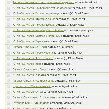
Ангелос Сикелианос. За то, что славил я душой...
оставил(а) olkomkov
Ю. Ли-Гамильтон. На форзаце стихов Леопарди
оставил(а) Юрий Лукач
Ю. Ли-Гамильтон. Испанская легенда
оставил(а) Юрий Лукач
Ю. Ли-Гамильтон. Что такое сонет
оставил(а) Юрий Лукач
Ю. Ли-Гамильтон. Призрак Цезаря
оставил(а) Юрий Лукач
Ю. Ли-Гамильтон. Моей черепахе Ананке
оставил(а) Юрий Лукач
Ю. Ли-Гамильтон. Сиамские близнецы
оставил(а) Юрий Лукач
Ю. Ли-Гамильтон. Игра жизни
оставил(а) Юрий Лукач
Ангелос Сикелианос. Полёт
оставил(а) olkomkov
Ю. Ли-Гамильтон. Песок Нерона
оставил(а) Юрий Лукач
Ю. Ли-Гамильтон. Золото сонета
оставил(а) Юрий Лукач
Ю. Ли-Гамильтон. Вера
оставил(а) Юрий Лукач
Ангелос Сикелианос. Дедал
оставил(а) olkomkov
Ю. Ли-Гамильтон. У костра
оставил(а) Юрий Лукач
Ангелос Сикелианос. Трехандира
оставил(а) olkomkov
Герман Гессе. Молитва моряка
оставил(а) olkomkov
Ю. Ли-Гамильтон. Сулак
оставил(а) Юрий Лукач
Ангелос Сикелианос. Ахиллесовы кони
оставил(а) olkomkov
Готтфрид Бенн. Путешествие
оставил(а) Даниэль Коган
Ю. Ли-Гамильтон. Сани
оставил(а) Юрий Лукач