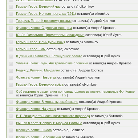
Герман Гессе. Вечерний час
оставил(а) olkomkov
Герман Гессе. Ночная прогулка (1911)
оставил(а) olkomkov
Теофиль Готье. К розовому платью
оставил(а) Андрей Кротков
Франсуа Коппе. Одинокая женщина
оставил(а) Андрей Кротков
Ю. Ли-Гамильтон. Прометеевы наваждения
оставил(а) Юрий Лукач
Герман Гессе. Ночь (май 1907)
оставил(а) olkomkov
Герман Гессе. Там
оставил(а) olkomkov
Юджин Ли-Гамильтон. Затонувшее золото
оставил(а) Юрий Лукач
Уильям Томас Гудж. Австралийские словечки
оставил(а) Андрей Кротков
Редьярд Киплинг. Мандалай
оставил(а) Андрей Кротков
Франсуа Коппе. Навсегда
оставил(а) Андрей Кротков
Герман Гессе. Вечерняя грёза
оставил(а) olkomkov
Субъективные замечания по поводу одного из посл-х переводов Фр. Коппе
оставил(а) Юрий Юрченко
[
1
2
]
Франсуа Коппе. В монастырской школе
оставил(а) Андрей Кротков
Франсуа Коппе. На улице
оставил(а) Андрей Кротков
Е. Г. Эткинд о точности поэтического перевода
оставил(а) Батшеба
Вышли в свет "Неврозы" Мориса Роллина
оставил(а) Юрий Лукач
Франсуа Коппе. Школа
оставил(а) Батшеба
Франсуа Коппе. Белошвейка
оставил(а) Батшеба