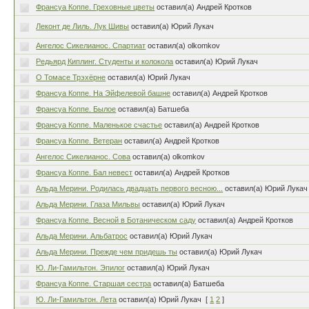
Франсуа Коппе. Греховные цветы
оставил(а) Андрей Кротков
Леконт де Лиль. Лук Шивы
оставил(а) Юрий Лукач
Ангелос Сикелианос. Спартиат
оставил(а) olkomkov
Редьярд Киплинг. Студенты и колокола
оставил(а) Юрий Лукач
О Томасе Трэхёрне
оставил(а) Юрий Лукач
Франсуа Коппе. На Эйфелевой башне
оставил(а) Андрей Кротков
Франсуа Коппе. Былое
оставил(а) Батшеба
Франсуа Коппе. Маленькое счастье
оставил(а) Андрей Кротков
Франсуа Коппе. Ветеран
оставил(а) Андрей Кротков
Ангелос Сикелианос. Сова
оставил(а) olkomkov
Франсуа Коппе. Бал невест
оставил(а) Андрей Кротков
Альда Мерини. Родилась двадцать первого весною...
оставил(а) Юрий Лукач
Альда Мерини. Глаза Мильвы
оставил(а) Юрий Лукач
Франсуа Коппе. Весной в Ботаническом саду
оставил(а) Андрей Кротков
Альда Мерини. Альбатрос
оставил(а) Юрий Лукач
Альда Мерини. Прежде чем придешь ты
оставил(а) Юрий Лукач
Ю. Ли-Гамильтон. Эпилог
оставил(а) Юрий Лукач
Франсуа Коппе. Старшая сестра
оставил(а) Батшеба
Ю. Ли-Гамильтон. Лета
оставил(а) Юрий Лукач
[
1
2
]