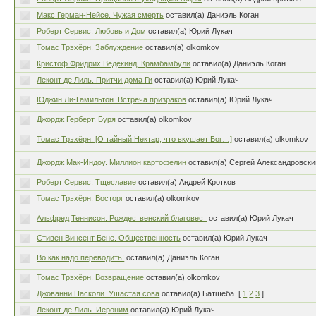
Макс Герман-Нейсе. Чужая смерть
оставил(а) Даниэль Коган
Роберт Сервис. Любовь и Дом
оставил(а) Юрий Лукач
Томас Трэхёрн. Заблуждение
оставил(а) olkomkov
Кристоф Фридрих Ведекинд. Крамбамбули
оставил(а) Даниэль Коган
Леконт де Лиль. Притчи дома Ги
оставил(а) Юрий Лукач
Юджин Ли-Гамильтон. Встреча призраков
оставил(а) Юрий Лукач
Джордж Герберт. Буря
оставил(а) olkomkov
Томас Трэхёрн. [О тайный Нектар, что вкушает Бог…]
оставил(а) olkomkov
Джордж Мак-Индоу. Миллион картофелин
оставил(а) Сергей Александровски
Роберт Сервис. Тщеславие
оставил(а) Андрей Кротков
Томас Трэхёрн. Восторг
оставил(а) olkomkov
Альфред Теннисон. Рождественский благовест
оставил(а) Юрий Лукач
Стивен Винсент Бене. Общественность
оставил(а) Юрий Лукач
Во как надо переводить!
оставил(а) Даниэль Коган
Томас Трэхёрн. Возвращение
оставил(а) olkomkov
Джованни Пасколи. Ушастая сова
оставил(а) Батшеба
[
1
2
3
]
Леконт де Лиль. Иероним
оставил(а) Юрий Лукач